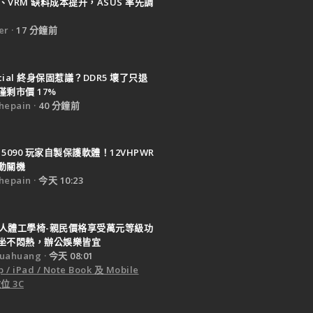
B、VRM 缺料成本提升，ASUS 率先調
er
17 分鐘前
ucial 終身保固惹議？DDR5 壞了只退
剩市價 17%
epain
40 分鐘前
X 5090 玩家自製保護軟體！12VHPWR
動關機
epain
今天 10:23
 T9人體工學椅-親民價格享受萬元等級功
坐不悶熱，辦公娛樂皆宜
uahuang
今天 08:01
 / iPad / Note Book 及 Mobile
位 3C