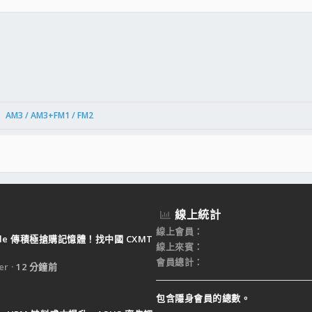
件
結
AM3 / AM3+FM1 / FM2
線上統計
線上會員
ple 傳積極搶購記憶體！找中國 CXMT
線上來賓
會員總計
er
12 分鐘前
包含隱身會員的總數。