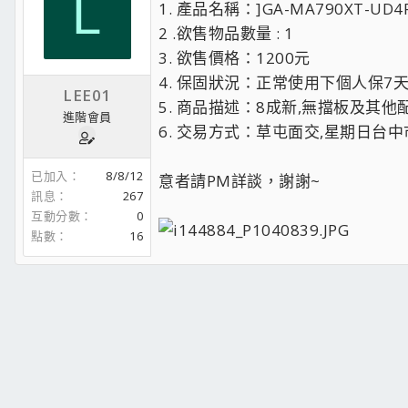
L
1. 產品名稱：]GA-MA790XT-UD4
2 .欲售物品數量 : 1
3. 欲售價格：1200元
4. 保固狀況：正常使用下個人保7
LEE01
5. 商品描述：8成新,無擋板及其他
進階會員
6. 交易方式：草屯面交,星期日台
已加入
8/8/12
意者請PM詳談，謝謝~
訊息
267
互動分數
0
點數
16