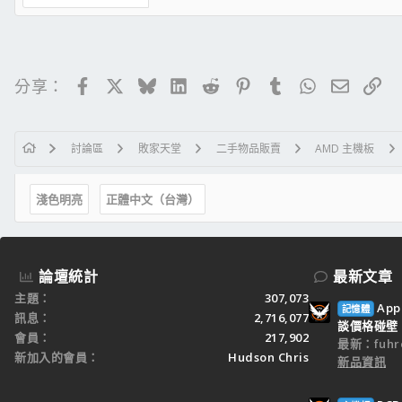
Facebook
X
Bluesky
LinkedIn
Reddit
Pinterest
Tumblr
WhatsApp
電子郵
連
分享：
討論區
敗家天堂
二手物品販賣
AMD 主機板
淺色明亮
正體中文（台灣）
論壇統計
最新文章
主題
307,073
Ap
記憶體
訊息
2,716,077
談價格碰壁
會員
217,902
最新：fuhr
新加入的會員
Hudson Chris
新品資訊