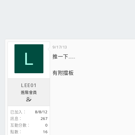
9/17/13
L
推一下.....
有附擋板
LEE01
進階會員
已加入
8/8/12
訊息
267
互動分數
0
點數
16