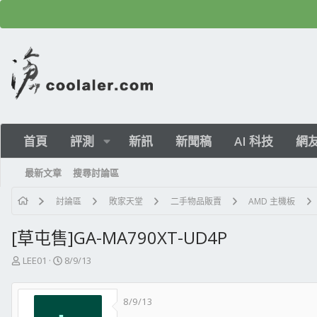
首頁
評測
新訊
新聞稿
AI 科技
網
最新文章
搜尋討論區
討論區
敗家天堂
二手物品販賣
AMD 主機板
[草屯售]GA-MA790XT-UD4P
主
開
LEE01
8/9/13
題
始
發
日
8/9/13
起
期
人