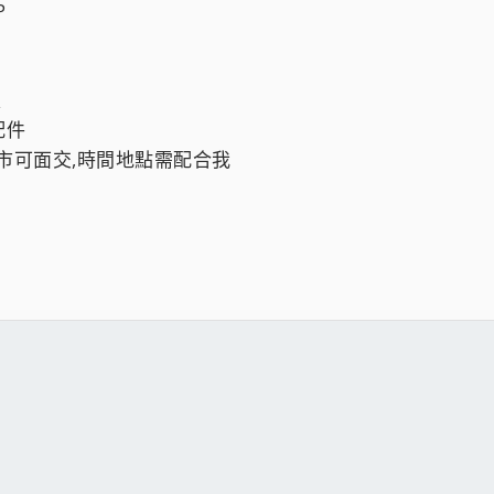
P
天
配件
中市可面交,時間地點需配合我