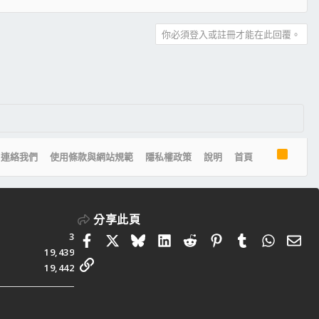
你必須登入或註冊才能在此回覆。
R
連絡我們
使用條款與網站規範
隱私權政策
說明
首頁
S
S
分享此頁
3
Facebook
X
Bluesky
LinkedIn
Reddit
Pinterest
Tumblr
Whats
電
19,439
連結
19,442