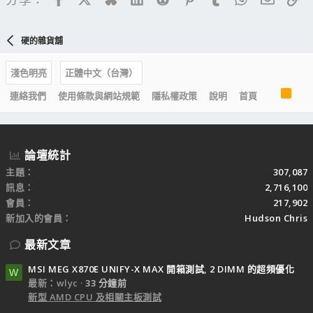
硬的雜貨舖
淺色明亮
正體中文（台灣）
R
連絡我們
使用條款與網站規範
隱私權政策
說明
首頁
S
S
論壇統計
主題
307,087
訊息
2,716,100
會員
217,902
新加入的會員
Hudson Chris
最新文章
MSI MEG X870E UNIFY-X MAX 開箱測試, 2 DIMM 的超頻優化
W
最新：wlyc
33 分鐘前
新型 AMD CPU 及相關主板測試