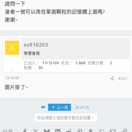
請問一下
滄者一號可以用在單面顆粒的記憶體上面嗎?
謝謝~
xs910203
X
榮譽會員
已加入
11/15/09
訊息
1,668
互動分數
2
點數
36
12/4/09
#247
圖片掛了~
First
上一頁
25 of 25
你必須登入或註冊才能在此回覆。
Facebook
X
Bluesky
LinkedIn
Reddit
Pinterest
Tumblr
WhatsApp
電子郵
連
分享：