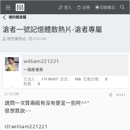
登入
註冊
切換模式
硬的雜貨舖
滄者一號記憶體散熱片-滄者專屬
主
開
硬的購物站
3/31/06
題
始
發
日
起
期
william221221
人
一般般會員
已加入
11/16/07
訊息
166
互動分數
0
點數
0
2/12/08
#241
請問一次買兩組有沒有便宜一些阿^^"
很想買說~~
ID:william221221