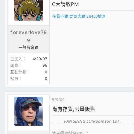
C大請收PM
在看不難 要買太難 E8400檢測
foreverlove78
9
一般般會員
已加入
4/20/07
訊息
96
互動分數
0
點數
0
5/9/09
尚有存貨,限量販售
______
FANGBING LO(Robinson Lo)
________
滄者極限創站20年了....