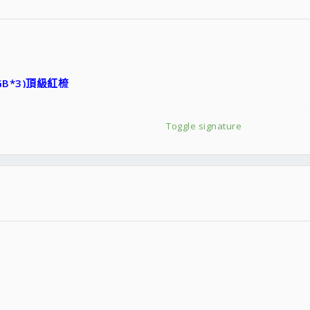
(2GB*3)頂級紅梳
0
Toggle signature
RPM
W 80PLUS模組式
ium Fatality Champion