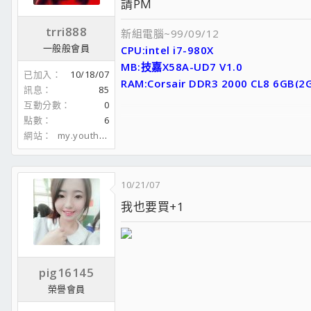
請PM
trri888
新組電腦~99/09/12
一般般會員
CPU:intel i7-980X
MB:技嘉X58A-UD7 V1.0
已加入
10/18/07
RAM:Corsair DDR3 2000 CL8 6GB
訊息
85
RAID CARD: DELL 6/I RAID CARD
互動分數
0
HDD:希捷15K5(15000rpm)*4 組RAID
點數
6
Crucial RealSSD C300 64GB *2
網站
my.youthwant.com.tw
Seagate ST373455SS 73G*8 15000
PSU:Xigmatek NRP-HC1201 1200
CASE:聯力T60裸測架(紅)
10/21/07
AUDIO CARD:創新未來 CREATIVE Titan
我也要買+1
喇叭:羅技 Z-5500
pig16145
榮譽會員
CPU:QX6600 (水冷) 350*9 3.2G
主機板:華碩P5WDG2-WS PRO 工作站機板