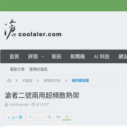
首頁
評測
新訊
新聞稿
AI 科技
網
最新文章
搜尋討論區
討論區
網路商店街
硬的雜貨舖
滄者二號兩用超頻散熱架
主
開
soothepain
4/11/07
題
始
發
日
1
……
15
16
17
上一頁
起
期
人