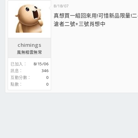
8/18/07
真想買一組回來用!可惜新品限量!二
滄者二號+三號肖想中
chimings
風無相雲無常
已加入
8/15/06
訊息
346
互動分數
0
點數
0