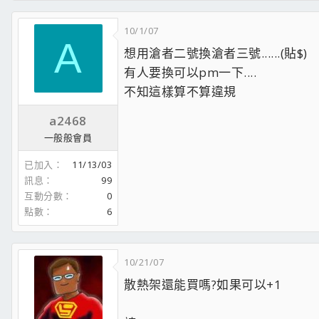
DVD +/- WRITER :
PIONEER DVR-215 Super M
PSU :
OCZ 500W CM PowerSupply
10/1/07
SPEAKER :
Creative Inspire T6100 5.1 Spe
A
想用滄者二號換滄者三號......(貼$)
Case :
Silverstone TJ-08E Black
有人要換可以pm一下....
不知這樣算不算違規
a2468
一般般會員
已加入
11/13/03
訊息
99
互動分數
0
點數
6
10/21/07
散熱架還能買嗎?如果可以+1