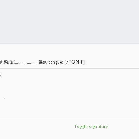
[/FONT]
..................裸跑 ;tongue;
5;
ooler
 Card
ive
Toggle signature
itor