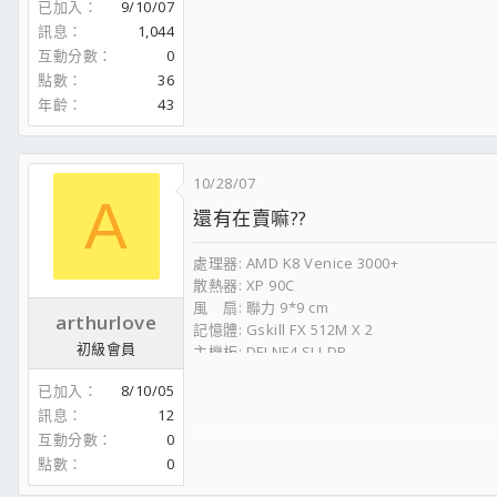
已加入
9/10/07
記憶體:創見DDR2-667 2G*2
訊息
1,044
顯示卡:精星ATI HD3870XT DDR4 512MB*2
互動分數
0
SAS卡:立治48300 PCI-X
點數
36
SAS硬碟:希捷15K5(15000rpm)*4 組RAID0
年齡
43
S-ATA硬碟:一堆從36G到400G不等共六顆7200-1
PSU:銀欣(OP-1000)1000W
機殼:聯力-A10(黑)
螢幕: Dell 2405FPW
10/28/07
喇叭:JVC WoodCone木質振膜DVD音響 EX-A5
A
還有在賣嘛??
滑鼠:羅技MX Revolution 無線雷射滑鼠
UPS:1000W*1 650W*2
處理器: AMD K8 Venice 3000+
網路~中華電信FTTB 10/2M *2
散熱器: XP 90C
VPN:防火牆備援路由器:俠諾科技FVR330雙W
風 扇: 聯力 9*9 cm
arthurlove
記憶體: Gskill FX 512M X 2
初級會員
主機板: DFI NF4 SLI-DR
顯示卡: GiGa 6600GT 128M
已加入
8/10/05
電 源: Silver Stone 600W 模組化
訊息
12
硬 碟: WD 250G SATA II / 16mb buffer
互動分數
0
燒錄器: BENQ DW 1640
光碟機: ASUS DVD-E616P2
點數
0
螢 幕: CMV CT-726D