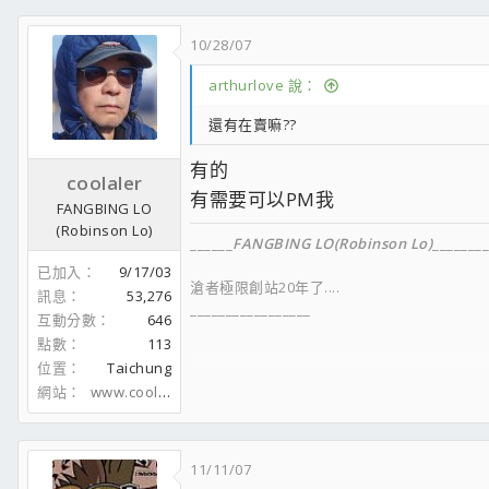
10/28/07
arthurlove 說：
還有在賣嘛??
有的
coolaler
有需要可以PM我
FANGBING LO
(Robinson Lo)
______
FANGBING LO(Robinson Lo)
________
已加入
9/17/03
滄者極限創站20年了....
訊息
53,276
_________________
互動分數
646
點數
113
位置
Taichung
網站
www.coolaler.com
FACEBOOK
__________________
11/11/07