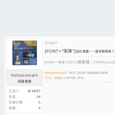
9/14/07
[FONT="宋体"]
設計真讚~~~還有開售嗎？真想試試....
2013敗家機：
[FONT="宋体"]
[/FONT];em2
Motherboard :
MSI Z87M GAMING M/B
himsosmart
CPU :
Intel i7 4770K CPU
初級會員
CPU Cooler :
Cooler Master Seidon 120V c
MEMORY :
ADATA XPG 4GB X 2
已加入
8/18/07
VGA :
Gigabyte GV-R9270XOC2GB Graphic
訊息
34
HARDDISK :
Plextor M3S-128GB System Dr
互動分數
0
Seagate 2000GB SATA III/64MB
點數
6
Seagate 2000GB SATA III/64MB
MONITOR :
Viewsonic 2739wm 27" FHD Mon