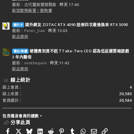
最新：古代靈異雙頭戰象
昨天 17:40
新型散熱裝置 / 散熱膏
國外網友 ZOTAC RTX 4090 送修四次最後換來 RTX 5090
顯示卡
最新：Peter_Jian
昨天 13:03
新品資訊
硬體貴到買不起？Take-Two CEO 認為低延遲雲端遊戲
電玩/軟體
3 年內翻倍
最新：soothepain
昨天 11:42
新品資訊
線上統計
線上會員
4
線上來賓
20,580
會員總計
20,584
包含隱身會員的總數。
分享此頁
Facebook
X
Bluesky
LinkedIn
Reddit
Pinterest
Tumblr
WhatsApp
電子郵件
連結