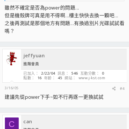
HD WD 120G SATA
雖然不確定是否為power的問題...
RAM PQI 256MB DDR400 *2 (BT-D43)
但是機殼牌可真是用不得啊...樓主快快去換一顆吧...
光碟機 先鋒 DVD-122A
VGA MSI 9550
之後再測試是那個地方有問題...有換過別片光碟試試看
外加8CM系統風扇一顆
嗎？
順帶一提 灌系統時有出現一個檔案他說沒讀取到 可是我按重試
也OK了
會是跟這個有關嗎
jeffyuan
進階會員
已加入
2/22/04
訊息
546
互動分數
0
點數
16
年齡
45
網站
www.j-kst.com
3/16/05
#4
建議先從power下手~如不行再逐一更換試試
can
C