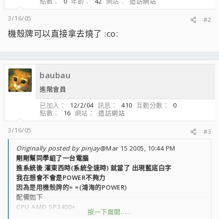
點數
0
年齡
42
網站
造訪網站
3/16/05
#2
機殼牌可以直接拿去燒了 :co:
baubau
進階會員
已加入
12/2/04
訊息
410
互動分數
0
點數
16
網站
造訪網站
3/16/05
#3
Originally posted by pinjay
@Mar 15 2005, 10:44 PM
剛剛幫同學組了一台電腦
進系統後 灌東西時(系統全速時) 就當了 出現藍底白字
我在想會不會是POWER不夠力
因為是用機殼牌的= =(鴻海的POWER)
配備如下
CPU AMD SP2400+
按一下展開……
mb MSI N7N2 DELTA2