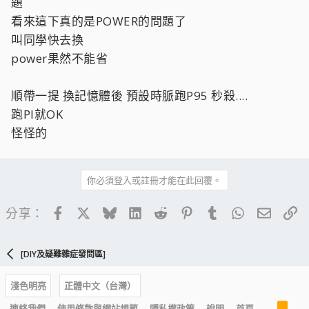
題
看來這下真的是POWER的問題了
叫同學快去換
power果然不能省
順帶一提 換記憶體後 預設時脈跑P95 秒殺....
跑PI就OK
怪怪的
你必須登入或註冊才能在此回覆。
Facebook
X
Bluesky
LinkedIn
Reddit
Pinterest
Tumblr
WhatsApp
電子郵
連
分享：
[DIY及疑難雜症發問區]
淺色明亮
正體中文（台灣）
R
連絡我們
使用條款與網站規範
隱私權政策
說明
首頁