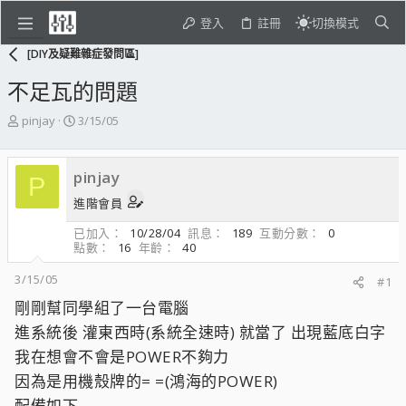
登入
註冊
切換模式
[DIY及疑難雜症發問區]
不足瓦的問題
主
開
pinjay
3/15/05
題
始
發
日
起
期
pinjay
P
人
進階會員
已加入
10/28/04
訊息
189
互動分數
0
點數
16
年齡
40
3/15/05
#1
剛剛幫同學組了一台電腦
進系統後 灌東西時(系統全速時) 就當了 出現藍底白字
我在想會不會是POWER不夠力
因為是用機殼牌的= =(鴻海的POWER)
配備如下