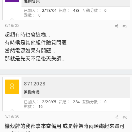
進階會員
已加入
2/18/04
訊息
483
互動分數
0
點數
0
3/16/05
#5
超頻有時也會這樣...
有時候是其他組件體質問題
當然電源如果有問題...
那就是先天不足後天失調...
8712028
8
進階會員
已加入
2/20/05
訊息
284
互動分數
0
點數
16
3/16/05
#6
機殼牌的我都拿來當備用 或是幹架時兩顆綁起來還可