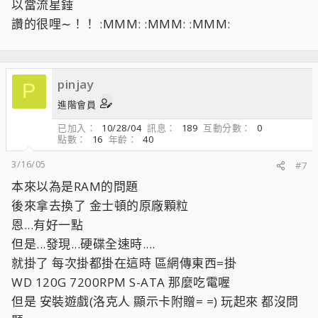
以當流星錘
讚的很哩∼！！ :MMM: :MMM: :MMM:
pinjay
P
進階會員
已加入
10/28/04
訊息
189
互動分數
0
點數
16
年齡
40
3/16/05
#7
本來以為是RAM的問題
後來拿去換了 金士頓的原廠顆粒
恩...有好一點
但是...發現...硬碟全速時....
就掛了 每次掛都掛在這時 區網傳東西=掛
WD 120G 7200RPM S-ATA 那麼吃電喔
但是 安裝遊戲(洛克人 顯示卡附贈= =) 玩起來 都沒問