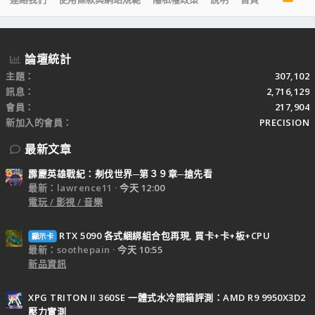
S
S
論壇統計
主題
307,102
訊息
2,716,129
會員
217,904
新加入的會員
PRECISION
最新文章
霹靂英雄戰紀：刜伐世界─第３９章─搶先看
最新：lawrence11
今天 12:00
電玩 / 影視 / 音樂
RTX 5090 各式綑綁組合包再現, 買卡+卡+板+CPU
顯示卡
最新：soothepain
今天 10:55
新品資訊
XPG TRITON II 360SE 一體式水冷開箱評測：AMD R9 9950X3D2
壓力實測