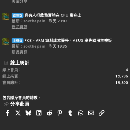
美圖分享
真有人把散熱膏塗在 CPU 腳座上
處理器
最新：soothepain
昨天 20:02
新品資訊
PCB、VRM 缺料成本提升，ASUS 率先調漲主機板
主機板
最新：soothepain
昨天 19:35
新品資訊
線上統計
線上會員
4
線上來賓
19,796
會員總計
19,800
包含隱身會員的總數。
分享此頁
Facebook
X
Bluesky
LinkedIn
Reddit
Pinterest
Tumblr
WhatsApp
電子郵件
連結