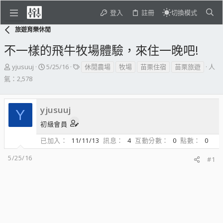
登入
註冊
切換模式
旅遊育樂休閒
不一樣的飛牛牧場體驗，來住一晚吧!
主
開
標
yjusuuj
5/25/16
休閒農場
牧場
苗栗住宿
苗栗旅遊
人
題
始
籤
氣：2,578
發
日
起
期
人
yjusuuj
Y
初級會員
已加入
11/11/13
訊息
4
互動分數
0
點數
0
5/25/16
#1