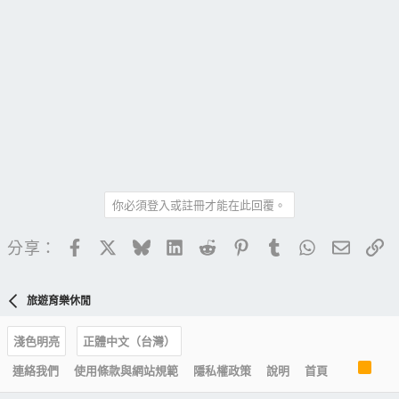
你必須登入或註冊才能在此回覆。
Facebook
X
Bluesky
LinkedIn
Reddit
Pinterest
Tumblr
WhatsApp
電子郵
連
分享：
旅遊育樂休閒
淺色明亮
正體中文（台灣）
R
連絡我們
使用條款與網站規範
隱私權政策
說明
首頁
S
S