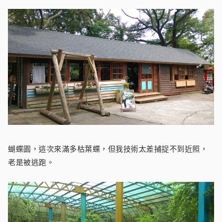
蝴蝶園，這次來滿多枯葉蝶，但我技術太差捕捉不到近照，
老是被逃跑。