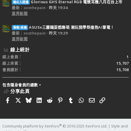
Glorious GHS Eternal RGB 電競耳機八月在台上市
輸出入週邊
最新：soothepain
昨天 19:34
業界新聞
ASUSx三麗鷗耍酷聯萌 潮玩開學祭搶抱AI筆電！
筆電/桌機
最新：soothepain
昨天 19:29
業界新聞
線上統計
線上會員
1
線上來賓
15,707
會員總計
15,708
包含隱身會員的總數。
分享此頁
Facebook
X
Bluesky
LinkedIn
Reddit
Pinterest
Tumblr
WhatsApp
電子郵件
連結
®
Community platform by XenForo
© 2010-2025 XenForo Ltd.
|
Style and