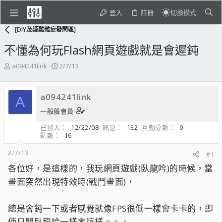
登入
註冊
切換模式
[DIY及疑難雜症發問區]
不懂為何玩Flash網頁遊戲就是會遲鈍
主
開
a094241link
2/7/13
題
始
發
日
起
期
a094241link
A
人
一般般會員
已加入
12/22/08
訊息
132
互動分數
0
點數
16
2/7/13
#1
各位好，是這樣的，我玩網頁遊戲(臥龍吟)的時候，當
畫面突然出現特效時(戰鬥畫面)，
總是會鈍一下或者感覺就像FPS很低一樣會卡卡的，即
使只開臥龍吟一樣會這樣。。。