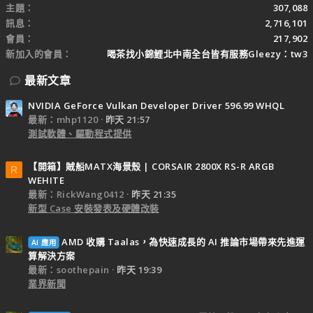
主題
307,088
訊息
2,716,101
會員
217,902
新加入的會員
喝茶找小錦鯉北中南全台皆有服務Gleezy：tw3
最新文章
NVIDIA GeForce Vulkan Developer Driver 596.99 WHQL
最新：mhp1120
昨天 21:57
測試軟體、驅動程式提供
【開箱】賊船MATX海景殼 | CORSAIR 2800X RS-R ARGB
R
WEHITE
最新：RickWang0412
昨天 21:35
新型 Case 安裝發表及硬體改裝
AMD 收購 Taalas，為快速成長的 AI 推論市場帶來先進運
AI 應用
算解決方案
最新：soothepain
昨天 19:39
業界新聞