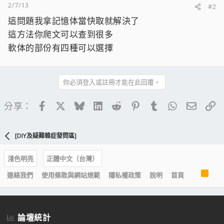
2/7/13
#2
這問題我拿記憶体當快取就解決了
這方法你爬文可以查到很多
軟体的部份有四種可以選擇
你必須登入或註冊才能在此回覆。
Facebook
X
Bluesky
LinkedIn
Reddit
Pinterest
Tumblr
WhatsApp
電子郵
連
分享：
[DIY及疑難雜症發問區]
淺色明亮
正體中文（台灣）
R
連絡我們
使用條款與網站規範
隱私權政策
說明
首頁
S
S
論壇統計