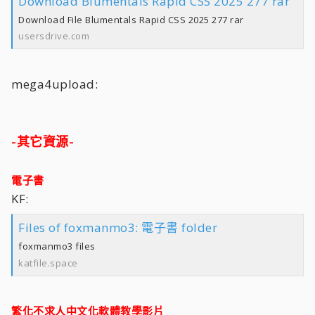
Download Blumentals Rapid CSS 2025 277 rar
Download File Blumentals Rapid CSS 2025 277 rar
usersdrive.com
mega4upload:
-其它資源-
電子書
KF:
Files of foxmanmo3: 電子書 folder
foxmanmo3 files
katfile.space
繁化不求人中文化軟體教學影片