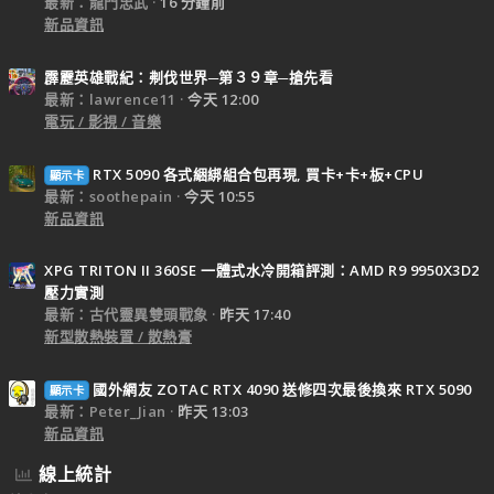
最新：龍門忠武
16 分鐘前
新品資訊
霹靂英雄戰紀：刜伐世界─第３９章─搶先看
最新：lawrence11
今天 12:00
電玩 / 影視 / 音樂
RTX 5090 各式綑綁組合包再現, 買卡+卡+板+CPU
顯示卡
最新：soothepain
今天 10:55
新品資訊
XPG TRITON II 360SE 一體式水冷開箱評測：AMD R9 9950X3D2
壓力實測
最新：古代靈異雙頭戰象
昨天 17:40
新型散熱裝置 / 散熱膏
國外網友 ZOTAC RTX 4090 送修四次最後換來 RTX 5090
顯示卡
最新：Peter_Jian
昨天 13:03
新品資訊
線上統計