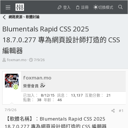
登入
註冊
切換模式
網路資源、軟體討論
Blumentals Rapid CSS 2025
18.7.0.277 專為網頁設計師打造的 CSS
編輯器
主
開
foxman.mo
7/9/26
題
始
發
日
起
期
foxman.mo
人
榮譽會員
已加入
8/12/15
訊息
13,137
互動分數
21
點數
38
年齡
46
7/9/26
#1
【軟體名稱】：Blumentals Rapid CSS 2025
18.7.0.277 專為網頁設計師打造的 CSS 編輯器