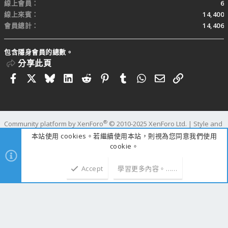
線上會員
6
線上來賓
14,400
會員總計
14,406
包含隱身會員的總數。
分享此頁
Facebook
X
Bluesky
LinkedIn
Reddit
Pinterest
Tumblr
WhatsApp
電子郵件
連結
®
Community platform by XenForo
© 2010-2025 XenForo Ltd.
|
Style and
add-ons by ThemeHouse
本站使用 cookies。若繼續使用本站，則視為您同意我們使用
寬度
查詢
26
時間
0.3217s
記憶體
25.07MB
cookie。
Accept
學習更多內容。……
上方
下方