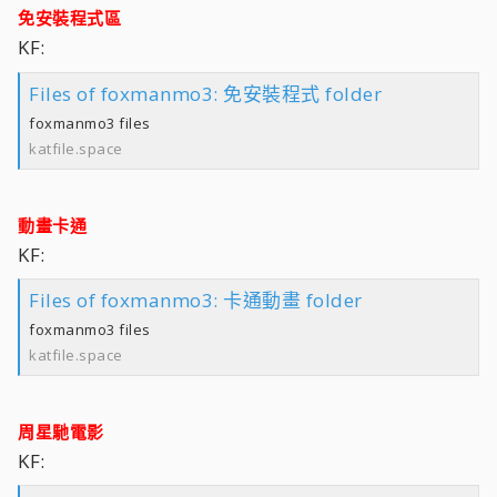
免安裝程式區
KF:
Files of foxmanmo3: 免安裝程式 folder
foxmanmo3 files
katfile.space
動畫卡通
KF:
Files of foxmanmo3: 卡通動畫 folder
foxmanmo3 files
katfile.space
周星馳電影
KF: