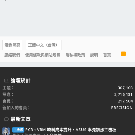
淺色明亮
正體中文（台灣）
R
連絡我們
使用條款與網站規範
隱私權政策
說明
首頁
S
S
論壇統計
主題
307,103
訊息
2,716,131
會員
217,904
新加入的會員
PRECISION
最新文章
PCB、VRM 缺料成本提升，ASUS 率先調漲主機板
主機板