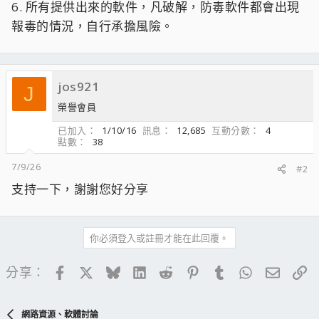
6. 所有提供出來的軟件，凡破解，防毒軟件都會出現
報毒的情況，自行承擔風險。
jos921
J
榮譽會員
已加入
1/10/16
訊息
12,685
互動分數
4
點數
38
7/9/26
#2
支持一下，謝謝您好分享
你必須登入或註冊才能在此回覆。
Facebook
X
Bluesky
LinkedIn
Reddit
Pinterest
Tumblr
WhatsApp
電子郵
連
分享：
網路資源、軟體討論