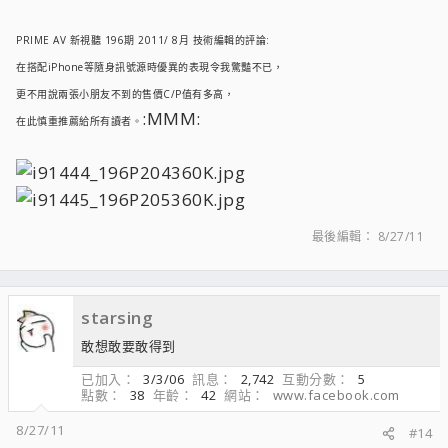
PRIME AV 新視聽 196期 2011/ 8月 技術編輯的評論:
在搭配iPhone等隨身訊號源時優異的表現令我驚豔不已，
更不用說兩張小朋友不到的售價C/P值有多高，
:MMM:
在此慎重推薦給所有讀者。
最後編輯：
8/27/11
starsing
敢想敢要敢得到
已加入
3/3/06
訊息
2,742
互動分數
5
點數
38
年齡
42
網站
www.facebook.com
8/27/11
#14