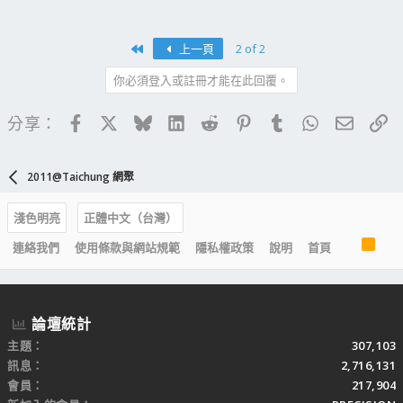
First
上一頁
2 of 2
你必須登入或註冊才能在此回覆。
Facebook
X
Bluesky
LinkedIn
Reddit
Pinterest
Tumblr
WhatsApp
電子郵
連
分享：
2011@Taichung 網聚
淺色明亮
正體中文（台灣）
R
連絡我們
使用條款與網站規範
隱私權政策
說明
首頁
S
S
論壇統計
主題
307,103
訊息
2,716,131
會員
217,904