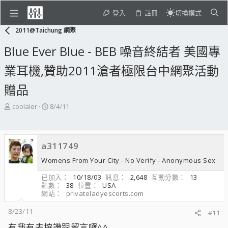
登入
註冊
切換模式
2011@Taichung 網聚
Blue Ever Blue - BEB 噪音終結者 美國專
業耳機,贊助2011滄者極限台中網聚活動
贈品
主
開
coolaler
8/4/11
題
始
發
日
起
期
a311749
人
Womens From Your City - No Verify - Anonymous Sex
已加入
10/18/03
訊息
2,648
互動分數
13
點數
38
位置
USA
網站
privateladyescorts.com
8/23/11
#11
有我有去按讚跟留言囉^^