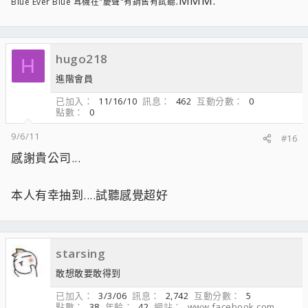
:MMM:
Blue Ever Blue 耳機在"慶聲"有銷售有試聽
hugo218
H
進階會員
已加入
11/16/10
訊息
462
互動分數
0
點數
0
9/6/11
#16
感謝貴公司...
本人有幸抽到....試聽感覺超好
starsing
敢想敢要敢得到
已加入
3/3/06
訊息
2,742
互動分數
5
點數
38
年齡
42
網站
www.facebook.com