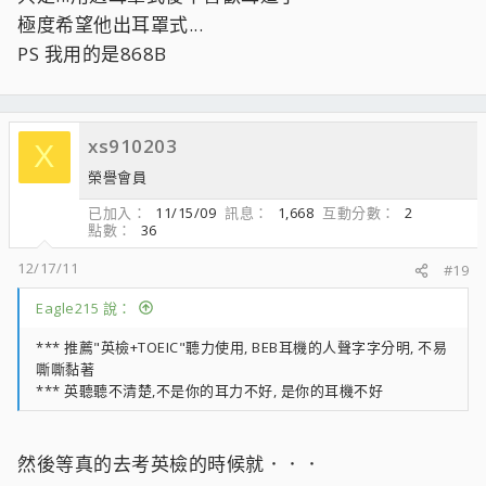
極度希望他出耳罩式...
PS 我用的是868B
xs910203
X
榮譽會員
已加入
11/15/09
訊息
1,668
互動分數
2
點數
36
12/17/11
#19
Eagle215 說：
*** 推薦"英檢+TOEIC"聽力使用, BEB耳機的人聲字字分明, 不易​
嘶嘶黏著
*** 英聽聽不清楚,不是你的耳力不好, 是你的耳機不好
然後等真的去考英檢的時候就．．．