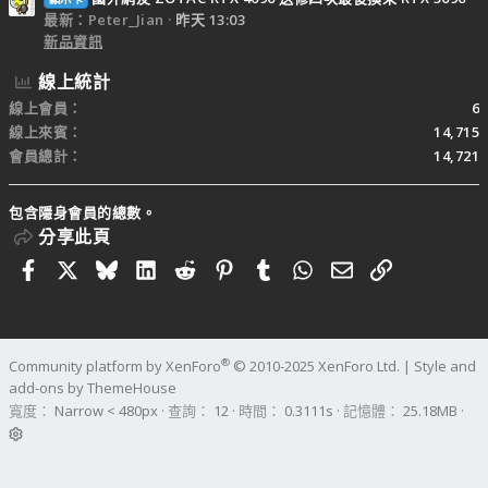
最新：Peter_Jian
昨天 13:03
新品資訊
線上統計
線上會員
6
線上來賓
14,715
會員總計
14,721
包含隱身會員的總數。
分享此頁
Facebook
X
Bluesky
LinkedIn
Reddit
Pinterest
Tumblr
WhatsApp
電子郵件
連結
®
Community platform by XenForo
© 2010-2025 XenForo Ltd.
|
Style and
add-ons by ThemeHouse
寬度
查詢
12
時間
0.3111s
記憶體
25.18MB