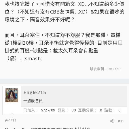
我也按完讚了。可惜沒有開箱文~XD…不知道約多少價
位？（不知道有沒有CBB友情價…XD）&如果在很吵的
環境之下，隔音效果好不好呢？
而且，耳朵塞住，不知道舒不舒服？我是那種，電梯
從1樓到20樓，耳朵平衡就會覺得怪怪的~目前是用耳
掛式的耳機~缺點是：載太久耳朵會有點重
（痛）...;smash;
最後編輯：
8/27/11
Eagle215
一般般會員
已加入
9/27/09
訊息
80
互動分數
0
點數
0
9/4/11
#15