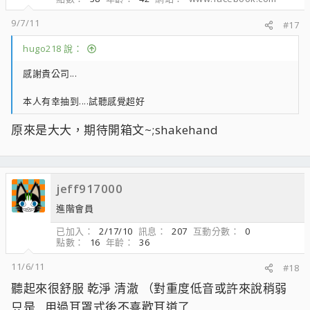
9/7/11
#17
hugo218 說：
感謝貴公司...
本人有幸抽到....試聽感覺超好
原來是大大，期待開箱文~;shakehand
jeff917000
進階會員
已加入
2/17/10
訊息
207
互動分數
0
點數
16
年齡
36
11/6/11
#18
聽起來很舒服 乾淨 清澈 （對重度低音或許來說稍弱
只是...用過耳罩式後不喜歡耳道了