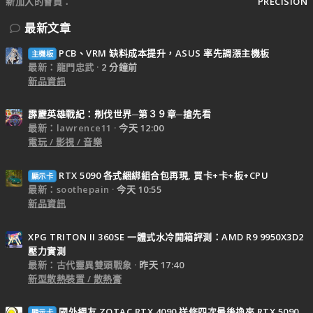
新加入的會員
PRECISION
最新文章
PCB、VRM 缺料成本提升，ASUS 率先調漲主機板
主機板
最新：龍門忠武
2 分鐘前
新品資訊
霹靂英雄戰紀：刜伐世界─第３９章─搶先看
最新：lawrence11
今天 12:00
電玩 / 影視 / 音樂
RTX 5090 各式綑綁組合包再現, 買卡+卡+板+CPU
顯示卡
最新：soothepain
今天 10:55
新品資訊
XPG TRITON II 360SE 一體式水冷開箱評測：AMD R9 9950X3D2
壓力實測
最新：古代靈異雙頭戰象
昨天 17:40
新型散熱裝置 / 散熱膏
國外網友 ZOTAC RTX 4090 送修四次最後換來 RTX 5090
顯示卡