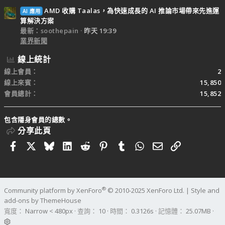
AMD 收購 Taalas，為快速成長的 AI 推論市場帶來先進運
AI 應用
算解決方案
最新：soothepain
昨天 19:39
業界新聞
線上統計
線上會員
2
線上來賓
15,850
會員總計
15,852
包含隱身會員的總數。
分享此頁
Facebook
X
Bluesky
LinkedIn
Reddit
Pinterest
Tumblr
WhatsApp
電子郵件
連結
®
Community platform by XenForo
© 2010-2025 XenForo Ltd.
|
Style and
add-ons by ThemeHouse
寬度
查詢
10
時間
0.3126s
記憶體
25.07MB