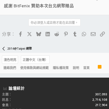
感謝 BitFenix 贊助本次台北網聚贈品
你必須登入或註冊才能在此回覆。
Facebook
X
Bluesky
LinkedIn
Reddit
Pinterest
Tumblr
WhatsApp
電子郵
連
分享：
2014@Taipei 網聚
淺色明亮
正體中文（台灣）
R
連絡我們
使用條款與網站規範
隱私權政策
說明
首頁
S
S
論壇統計
主題
307,093
訊息
2,716,108
會員
217,904