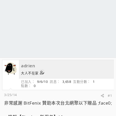
adrien
大人不在家
已加入
9/6/10
訊息
3,658
互動分數
1
點數
0
3/25/14
#1
非常感謝 BitFenix 贊助本次台北網聚以下贈品 ;face0;