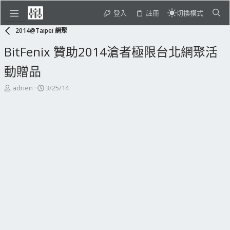
登入
註冊
切換模式
2014@Taipei 網聚
BitFenix 贊助2014滄者極限台北網聚活
動贈品
主
開
adrien
3/25/14
題
始
發
日
起
期
人