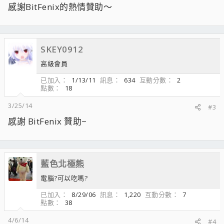
感謝BitFenix的熱情贊助～
SKEY0912
高級會員
已加入
1/13/11
訊息
634
互動分數
2
點數
18
3/25/14
#3
感謝 BitFenix 贊助~
藍色北極熊
電腦?可以吃嗎?
已加入
8/29/06
訊息
1,220
互動分數
7
點數
38
4/6/14
#4