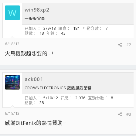
win98xp2
W
一般般會員
已加入
3/9/13
訊息
181
互動分數
7
點數
18
年齡
43
6/18/13
#2
火鳥機殼超想要的...!
ack001
CROWNELECTRONICS 散熱風扇業務
已加入
5/10/12
訊息
2,976
互動分數
8
點數
38
6/18/13
#3
感謝BitFenix的熱情贊助~