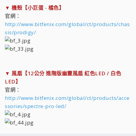
▼ 機殼【小巨蛋 - 橘色】
官網：
http://www.bitfenix.com/global/ct/products/chas
sis/prodigy/
▼ 風扇【12公分 進階版幽靈風扇 紅色LED / 白色
LED】
官網：
http://www.bitfenix.com/global/ct/products/acce
ssories/spectre-pro-led/