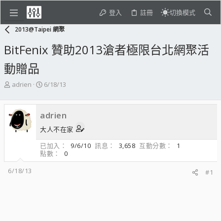
登入
註冊
切換模式
2013@Taipei 網聚
BitFenix 贊助2013滄者極限台北網聚活
動贈品
主
開
adrien
6/18/13
題
始
發
日
起
期
adrien
人
大人不在家
已加入
9/6/10
訊息
3,658
互動分數
1
點數
0
6/18/13
#1