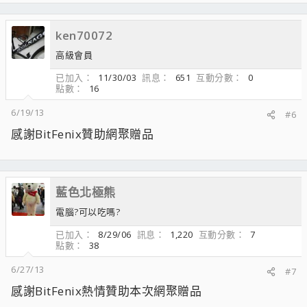
ken70072
高級會員
已加入
11/30/03
訊息
651
互動分數
0
點數
16
6/19/13
#6
感謝BitFenix贊助網聚贈品
藍色北極熊
電腦?可以吃嗎?
已加入
8/29/06
訊息
1,220
互動分數
7
點數
38
6/27/13
#7
感謝BitFenix熱情贊助本次網聚贈品