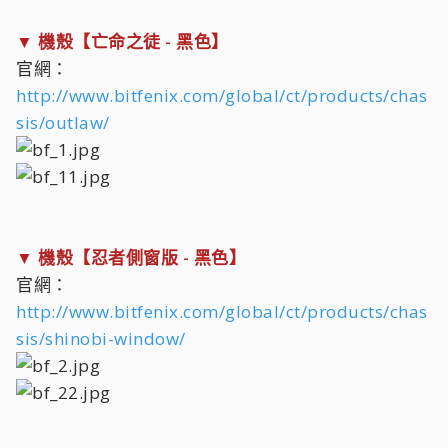
▼ 機殼【亡命之徒 - 黑色】
官網：
http://www.bitfenix.com/global/ct/products/chas
sis/outlaw/
▼ 機殼【忍者側窗版 - 黑色】
官網：
http://www.bitfenix.com/global/ct/products/chas
sis/shinobi-window/