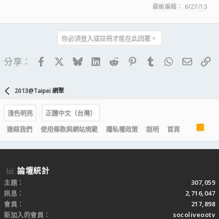
最後編輯：
6/27/13
你必須登入或註冊才能在此回覆。
Facebook
X
Bluesky
LinkedIn
Reddit
Pinterest
Tumblr
WhatsApp
電子郵
連
分享：
2013@Taipei 網聚
淺色明亮
正體中文（台灣）
R
連絡我們
使用條款與網站規範
隱私權政策
說明
首頁
S
S
論壇統計
主題
307,059
訊息
2,716,047
會員
217,898
新加入的會員
socoliveootv