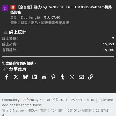
【全台售】羅技Logitech C615 Full HD1080p Webcam網路
售
D
攝影機
最新：Day_knight
今天 07:40
鍵盤 / 滑鼠 / 喇叭 / 印表機等外接周邊
線上統計
線上會員
7
線上來賓
15,253
會員總計
15,260
包含隱身會員的總數。
分享此頁
Facebook
X
Bluesky
LinkedIn
Reddit
Pinterest
Tumblr
WhatsApp
電子郵件
連結
®
Community platform by XenForo
© 2010-2025 XenForo Ltd.
|
Style and
add-ons by ThemeHouse
寬度
查詢
10
時間
0.3101s
記憶體
25.13MB