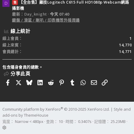
【全台售】羅技Logitech C615 Full HD1080p Webcam網路
售
D
攝影機
最新：Day_knight
今天 07:40
鍵盤 / 滑鼠 / 喇叭 / 印表機等外接周邊
線上統計
線上會員
1
線上來賓
14,770
會員總計
14,771
包含隱身會員的總數。
分享此頁
Facebook
X
Bluesky
LinkedIn
Reddit
Pinterest
Tumblr
WhatsApp
電子郵件
連結
®
Community platform by XenForo
© 2010-2025 XenForo Ltd.
|
Style and
add-ons by ThemeHouse
寬度
查詢
10
時間
0.3407s
記憶體
25.23MB