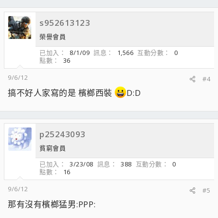
s952613123
榮譽會員
已加入
8/1/09
訊息
1,566
互動分數
0
點數
36
9/6/12
#4
搞不好人家寫的是 檳榔西裝
D:D
p25243093
貧窮會員
已加入
3/23/08
訊息
388
互動分數
0
點數
16
9/6/12
#5
那有沒有檳榔猛男:PPP: