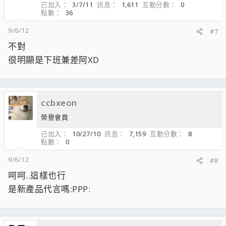
已加入
3/7/11
訊息
1,611
互動分數
0
點數
36
9/6/12
#7
不對
很明顯是下班兼差阿XD
ccbxeon
榮譽會員
已加入
10/27/10
訊息
7,159
互動分數
8
點數
0
9/6/12
#8
呵呵..這樣也行
是新產品代言嗎:PPP: