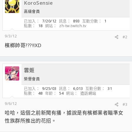
KoroSensie
高級會員
已加入
7/20/12
訊息
893
互動分數
1
點數
18
網站
zh-tw.twitch.tv
9/3/12
#2
檳榔帥哥???!!XD
雲姬
榮譽會員
已加入
9/25/03
訊息
6,013
互動分數
31
點數
48
年齡
54
網站
造訪網站
9/6/12
#3
哈哈，這個之前新聞有播，據說是有檳榔業者瞄準女
性族群所推出的花招。