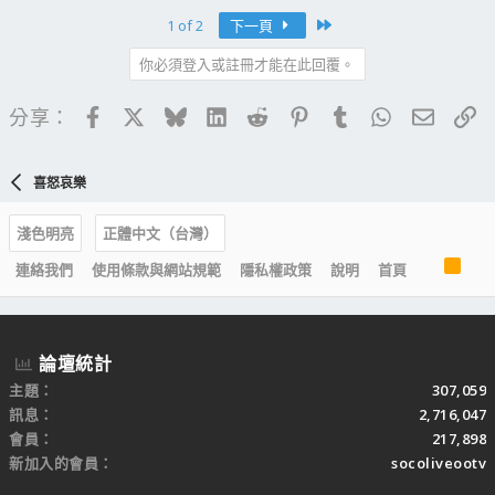
Last
1 of 2
下一頁
你必須登入或註冊才能在此回覆。
Facebook
X
Bluesky
LinkedIn
Reddit
Pinterest
Tumblr
WhatsApp
電子郵
連
分享：
喜怒哀樂
淺色明亮
正體中文（台灣）
R
連絡我們
使用條款與網站規範
隱私權政策
說明
首頁
S
S
論壇統計
主題
307,059
訊息
2,716,047
會員
217,898
新加入的會員
socoliveootv