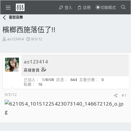
登入
註冊
切換模式
喜怒哀樂
檳榔西施落伍了!!
主
開
as123414
9/3/12
題
始
發
日
起
期
as123414
人
高級會員
已加入
1/8/08
訊息
644
互動分數
0
點數
16
9/3/12
#1