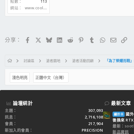
點數
113
網站
www.coolaler.com
Facebook
X
Bluesky
LinkedIn
Reddit
Pinterest
Tumblr
WhatsApp
電子郵
連
分享：
討論區
滄者園地
滄者活動回顧
「為了榮耀而戰」技嘉
淺色明亮
正體中文（台灣）
論壇統計
最新文章
主題
307,093
國外
顯示卡
訊息
2,716,108
後換來 RTX 
會員
217,904
最新：sooth
新加入的會員
PRECISION
新品資訊