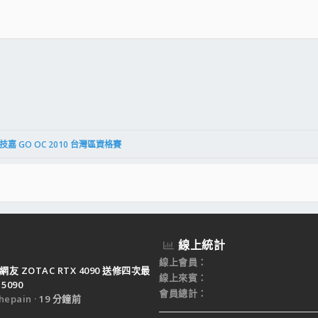
件
結
 GO OC 2010 台灣區資格賽
線上統計
線上會員
網友 ZOTAC RTX 4090 送修四次最
線上來賓
5090
會員總計
epain
19 分鐘前