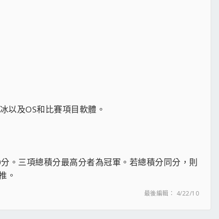
乾冰以及OS和比賽項目軟體。
為0分。三項總積分最高分者為冠軍。若總積分同分，則
類推。
最後編輯：
4/22/10