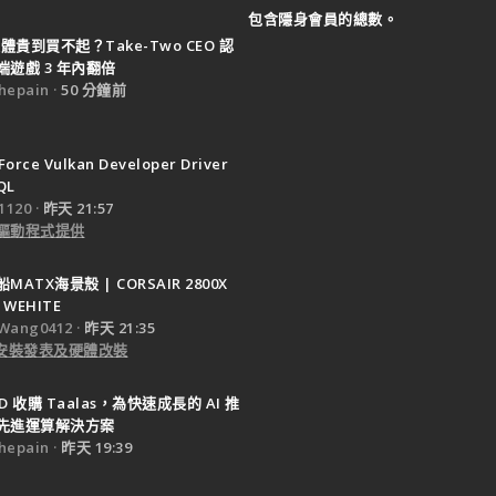
包含隱身會員的總數。
體貴到買不起？Take-Two CEO 認
遊戲 3 年內翻倍
epain
50 分鐘前
Force Vulkan Developer Driver
QL
120
昨天 21:57
驅動程式提供
ATX海景殼 | CORSAIR 2800X
 WEHITE
Wang0412
昨天 21:35
e 安裝發表及硬體改裝
D 收購 Taalas，為快速成長的 AI 推
先進運算解決方案
epain
昨天 19:39