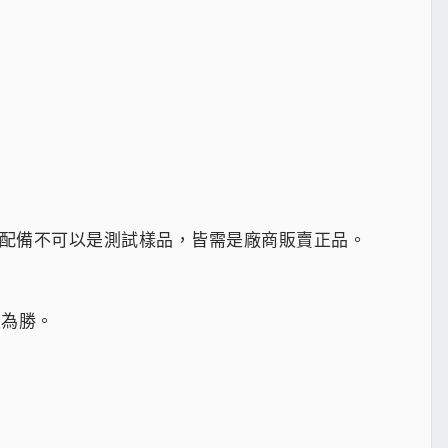
餘不限。所有配備不可以是測試樣品，皆需是廠商販賣正品。
者為勝。