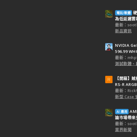
硬
電玩/軟體
為低延遲雲端
最新：sooth
新品資訊
NVIDIA Ge
596.99 WH
最新：mhp1
測試軟體、
【開箱】賊船M
R
RS-R ARGB
最新：Rick
新型 Cas
AM
AI 應用
論市場帶來
最新：sooth
業界新聞