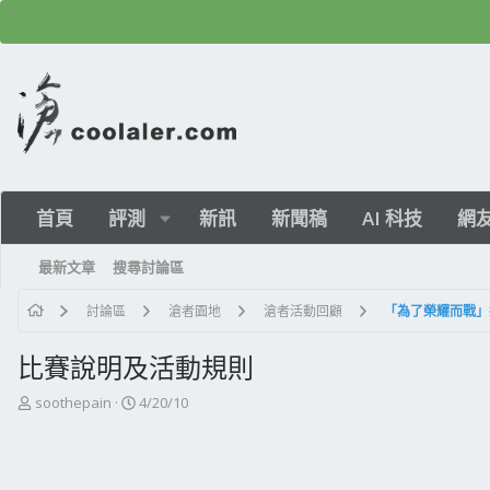
首頁
評測
新訊
新聞稿
AI 科技
網
最新文章
搜尋討論區
討論區
滄者園地
滄者活動回顧
「為了榮耀而戰」技嘉
比賽說明及活動規則
主
開
soothepain
4/20/10
題
始
發
日
起
期
人