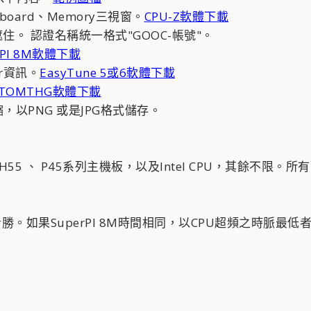
nboard、Memory三視窗。
CPU-Z軟體下載
遮住。 認證名稱統一格式"GOOC-帳號"。
rPI 8M軟體下載
tor資訊。
EasyTune 5或6軟體下載
TOMTHG軟體下載
以PNG 或是JPG格式儲存。​
5 、 H55 、 P45系列主機板，以及Intel CPU，其
快者勝。如果SuperPI 8M時間相同，以CPU超頻之時脈最低