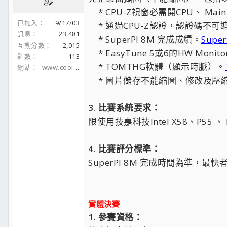
* CPU-Z視窗必需開CPU、 Mai
已加入
9/17/03
* 通過CPU-Z認證，認證碼不可
訊息
23,481
* SuperPI 8M 完成成績。
Supe
互動分數
2,015
* EasyTune 5或6的HW Moni
點數
113
* TOMTHG軟體（顯示時脈）。
網站
www.coolaler.com
* 圖片儲存不能縮圖、修改及壓縮，
3. 比賽系統要求：
限使用技嘉科技Intel X58、P5
4. 比賽評分標準：
SuperPI 8M 完成時間為準，最
實體決賽
1. 參賽資格：