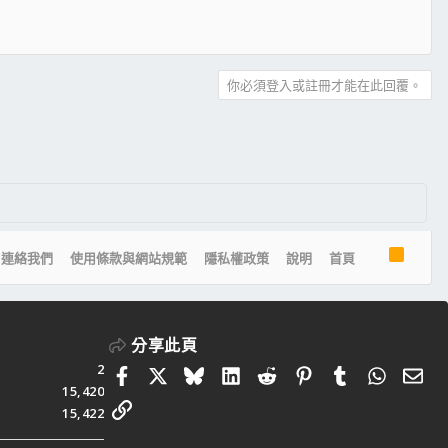
你必須登入或註冊才能在此回覆。
R
連絡我們
使用條款與網站規範
隱私權政策
說明
首頁
S
S
分享此頁
2
Facebook
X
Bluesky
LinkedIn
Reddit
Pinterest
Tumblr
Whats
電
15,420
連結
15,422