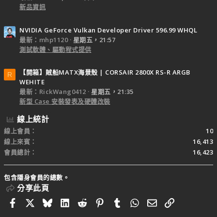
新品資訊
NVIDIA GeForce Vulkan Developer Driver 596.99 WHQL
最新：mhp1120
星期五，21:57
測試軟體、驅動程式提供
【開箱】賊船MATX海景殼 | CORSAIR 2800X RS-R ARGB
R
WEHITE
最新：RickWang0412
星期五，21:35
新型 Case 安裝發表及硬體改裝
線上統計
線上會員
10
線上來賓
16,413
會員總計
16,423
包含隱身會員的總數。
分享此頁
Facebook
X
Bluesky
LinkedIn
Reddit
Pinterest
Tumblr
WhatsApp
電子郵件
連結