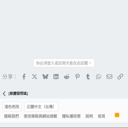
你必須登入或註冊才能在此回覆。
Facebook
X
Bluesky
LinkedIn
Reddit
Pinterest
Tumblr
WhatsApp
電子郵
連
分享：
[軟體發問區]
淺色明亮
正體中文（台灣）
R
連絡我們
使用條款與網站規範
隱私權政策
說明
首頁
S
S