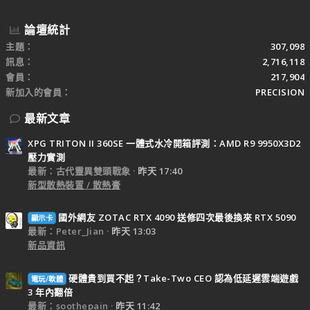
論壇統計
主題
307,098
訊息
2,716,118
會員
217,904
新加入的會員
PRECISION
最新文章
XPG TRITON II 360SE 一體式水冷開箱評測：AMD R9 9950X3D2
壓力實測
最新：古代靈異雙頭戰象
昨天 17:40
新型散熱裝置 / 散熱膏
國外網友 ZOTAC RTX 4090 送修四次最後換來 RTX 5090
顯示卡
最新：Peter_Jian
昨天 13:03
新品資訊
硬體貴到買不起？Take-Two CEO 認為低延遲雲端遊戲
電玩/軟體
3 年內翻倍
最新：soothepain
昨天 11:42