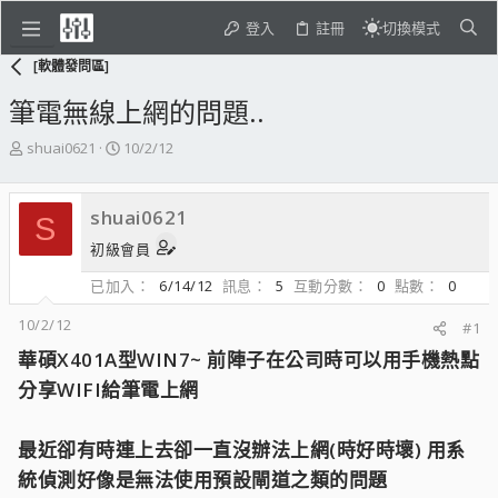
登入
註冊
切換模式
[軟體發問區]
筆電無線上網的問題..
主
開
shuai0621
10/2/12
題
始
發
日
起
期
shuai0621
S
人
初級會員
已加入
6/14/12
訊息
5
互動分數
0
點數
0
10/2/12
#1
華碩X401A型WIN7~ 前陣子在公司時可以用手機熱點
分享WIFI給筆電上網
最近卻有時連上去卻一直沒辦法上網(時好時壞) 用系
統偵測好像是無法使用預設閘道之類的問題