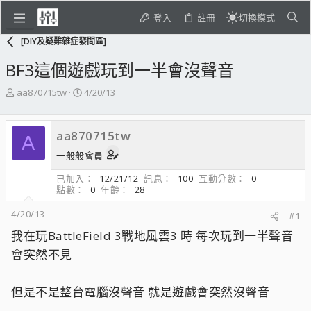
登入
註冊
切換模式
[DIY及疑難雜症發問區]
BF3這個遊戲玩到一半會沒聲音
主
開
aa870715tw
4/20/13
題
始
發
日
起
期
aa870715tw
A
人
一般般會員
已加入
12/21/12
訊息
100
互動分數
0
點數
0
年齡
28
4/20/13
#1
我在玩BattleField 3戰地風雲3 時 每次玩到一半聲音
會突然不見
但是不是整台電腦沒聲音 就是遊戲會突然沒聲音