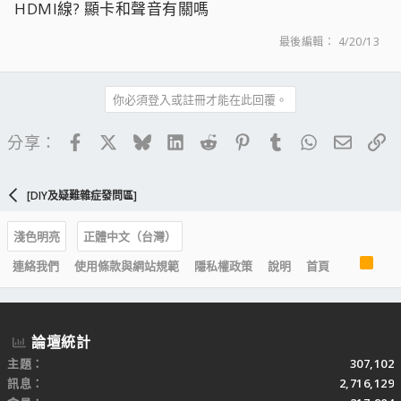
HDMI線? 顯卡和聲音有關嗎
最後編輯：
4/20/13
你必須登入或註冊才能在此回覆。
Facebook
X
Bluesky
LinkedIn
Reddit
Pinterest
Tumblr
WhatsApp
電子郵
連
分享：
[DIY及疑難雜症發問區]
淺色明亮
正體中文（台灣）
R
連絡我們
使用條款與網站規範
隱私權政策
說明
首頁
S
S
論壇統計
主題
307,102
訊息
2,716,129