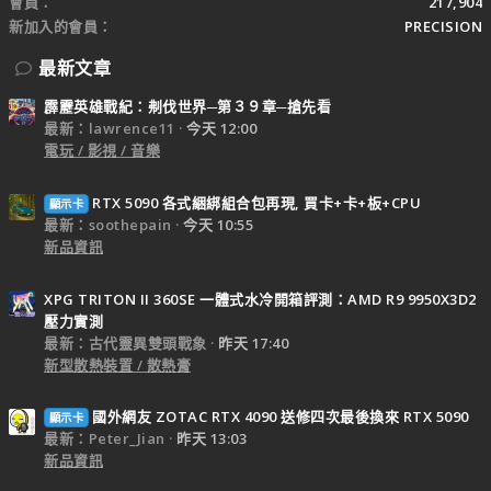
會員
217,904
新加入的會員
PRECISION
最新文章
霹靂英雄戰紀：刜伐世界─第３９章─搶先看
最新：lawrence11
今天 12:00
電玩 / 影視 / 音樂
RTX 5090 各式綑綁組合包再現, 買卡+卡+板+CPU
顯示卡
最新：soothepain
今天 10:55
新品資訊
XPG TRITON II 360SE 一體式水冷開箱評測：AMD R9 9950X3D2
壓力實測
最新：古代靈異雙頭戰象
昨天 17:40
新型散熱裝置 / 散熱膏
國外網友 ZOTAC RTX 4090 送修四次最後換來 RTX 5090
顯示卡
最新：Peter_Jian
昨天 13:03
新品資訊