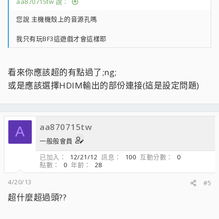
aa870715tw 說：
您說 主機機殼上的音源孔嗎
我只有玩BF3這遊戲才會這樣耶
看來你應該超的有點過了;ng;
或是應該選擇HDIM輸出的部份連接(這是設定問題)
aa870715tw
A
一般般會員
已加入
12/21/12
訊息
100
互動分數
0
點數
0
年齡
28
4/20/13
#5
超什麼超過頭??