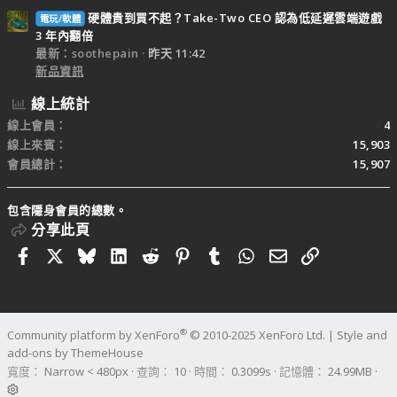
硬體貴到買不起？Take-Two CEO 認為低延遲雲端遊戲
電玩/軟體
3 年內翻倍
最新：soothepain
昨天 11:42
新品資訊
線上統計
線上會員
4
線上來賓
15,903
會員總計
15,907
包含隱身會員的總數。
分享此頁
Facebook
X
Bluesky
LinkedIn
Reddit
Pinterest
Tumblr
WhatsApp
電子郵件
連結
®
Community platform by XenForo
© 2010-2025 XenForo Ltd.
|
Style and
add-ons by ThemeHouse
寬度
查詢
10
時間
0.3099s
記憶體
24.99MB