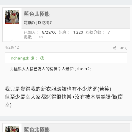
藍色北極熊
電腦?可以吃嗎?
已加入
8/29/06
訊息
1,220
互動分數
7
點數
38
4/29/12
#16
lnchang2k 說：
北極熊大大捨己為人的精神令人景仰! ;cheer2;
我只是覺得我的新衣服應該也有不少坑洞(苦笑)
但至少慶幸大家都烤得很快樂+沒有被木炭給燙傷(慶
幸)
藍色北極熊