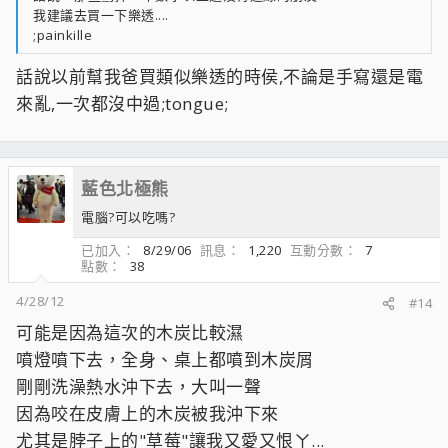
我建議去買一下樂透....
;painkille
話說以前幫我爸買類似樂透的時侯,不論是手寫還是電
來亂,一次都沒中過;tongue;
藍色北極熊
電腦?可以吃嗎?
已加入
8/29/06
訊息
1,220
互動分數
7
點數
38
4/28/12
#14
可能是因為這次的木炭比較濕
噴燈噴下去，全身、桌上都噴到木炭屑
剛剛洗澡熱水沖下去，大叫一聲
因為咬在皮膚上的木炭被我沖下來
尤其是脖子上的"草莓"讓我又愛又恨ㄚ...