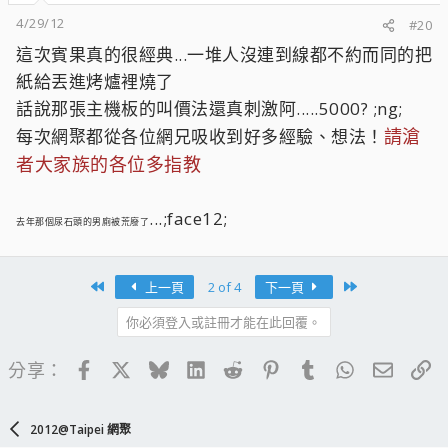
4/29/12
#20
這次賓果真的很經典...一堆人沒連到線都不約而同的把
紙給丟進烤爐裡燒了
話說那張主機板的叫價法還真刺激阿.....5000? ;ng;
請滄
每次網聚都從各位網兄吸收到好多經驗、想法！
者大家族的各位多指教
...;face12;
去年那個尿石頭的男廁被荒廢了
First
Last
上一頁
2 of 4
下一頁
你必須登入或註冊才能在此回覆。
Facebook
X
Bluesky
LinkedIn
Reddit
Pinterest
Tumblr
WhatsApp
電子郵
連
分享：
2012@Taipei 網聚