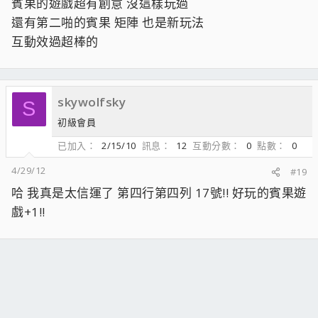
賓果的遊戲超有創意 沒這樣玩過
還有第二啪的賓果 矩陣 也是新玩法
互動效過超棒的
skywolfsky
S
初級會員
已加入
2/15/10
訊息
12
互動分數
0
點數
0
4/29/12
#19
哈 我真是太信運了 第四行第四列 17號!! 好玩的賓果遊
戲+1!!