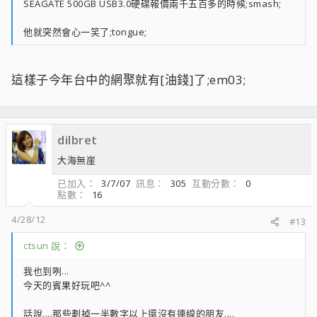
SEAGATE 500GB USB3.0硬碟報價兩千五百多的時候;smash;
他就突然會心一笑了;tongue;
這樣子今年台中的網聚就有[油錢]了;em03;
dilbret
大海無崖
已加入
3/7/07
訊息
305
互動分數
0
點數
16
4/28/12
#13
ctsun 說：
我也到咧...
今天的賓果好玩吧^^
話說....那些劃掉一半數字以上還沒有連線的朋友....