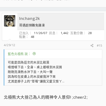
lnchang2k
哥遇超頻難免雞凍
已加入
11/26/07
訊息
1,442
互動分數
28
點數
48
4/29/12
#15
藍色北極熊 說：
可能是因為這次的木炭比較濕
噴燈噴下去，全身、桌上都噴到木炭屑
剛剛洗澡熱水沖下去，大叫一聲
因為咬在皮膚上的木炭被我沖下來
尤其是脖子上的"草莓"讓我又愛又恨ㄚ...
北極熊大大捨己為人的精神令人景仰! ;cheer2;