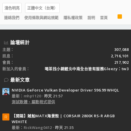
淺色明亮
正體中文（台灣）
R
連絡我們
使用條款與網站規範
隱私權政策
說明
首頁
S
S
論壇統計
主題
307,088
訊息
2,716,101
會員
217,902
新加入的會員
喝茶找小錦鯉北中南全台皆有服務Gleezy：tw3
最新文章
NVIDIA GeForce Vulkan Developer Driver 596.99 WHQL
最新：mhp1120
昨天 21:57
測試軟體、驅動程式提供
【開箱】賊船MATX海景殼 | CORSAIR 2800X RS-R ARGB
R
WEHITE
最新：RickWang0412
昨天 21:35