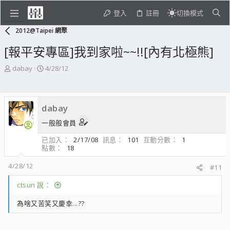
登入
註冊
切換模式
2012@Taipei 網聚
[報平安專區]我到家啦~~!![內有北極熊]
主
開
dabay
4/28/12
題
始
發
日
起
期
dabay
人
一般般會員
已加入
2/17/08
訊息
101
互動分數
1
點數
18
4/28/12
#11
ctsun 說：
為啥又苦笑又慶幸...??