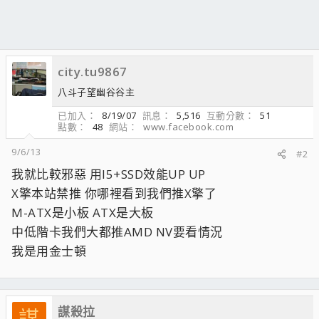
city.tu9867
八斗子望幽谷谷主
已加入
8/19/07
訊息
5,516
互動分數
51
點數
48
網站
www.facebook.com
9/6/13
#2
我就比較邪惡 用I5+SSD效能UP UP
X擎本站禁推 你哪裡看到我們推X擎了
M-ATX是小板 ATX是大板
中低階卡我們大都推AMD NV要看情況
我是用金士頓
謀殺拉
謀