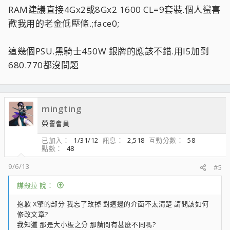
RAM建議直接4Gx2或8Gx2 1600 CL=9套裝.個人蠻喜
歡我用的老金低壓條.;face0;
這幾個PSU.黑騎士450W 銀牌的應該不錯.用I5加到
680.770都沒問題
mingting
榮譽會員
已加入
1/31/12
訊息
2,518
互動分數
58
點數
48
9/6/13
#5
謀殺拉 說：
抱歉 X擎的部分 我忘了改掉 對這邊的介面不太清楚 請問該如何
修改文章?
我知道 那是大小板之分 那請問有甚麼不同嗎?