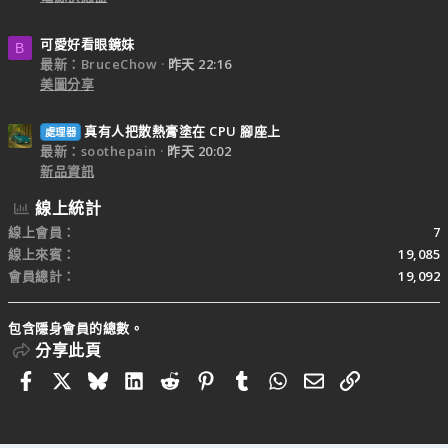
可愛好看眼鏡妹
B
最新：BruceChow
昨天 22:16
美圖分享
真有人把散熱膏塗在 CPU 腳座上
處理器
最新：soothepain
昨天 20:02
新品資訊
線上統計
線上會員
7
線上來賓
19,085
會員總計
19,092
包含隱身會員的總數。
分享此頁
Facebook
X
Bluesky
LinkedIn
Reddit
Pinterest
Tumblr
WhatsApp
電子郵件
連結