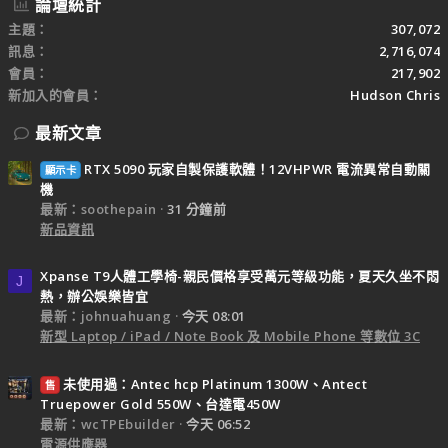
論壇統計
主題
307,072
訊息
2,716,074
會員
217,902
新加入的會員
Hudson Chris
最新文章
RTX 5090 玩家自製保護軟體！12VHPWR 電流異常自動關
顯示卡
機
最新：soothepain
31 分鐘前
新品資訊
Xpanse T9人體工學椅-親民價格享受萬元等級功能，夏天久坐不悶
J
熱，辦公娛樂皆宜
最新：johnuahuang
今天 08:01
新型 Laptop / iPad / Note Book 及 Mobile Phone 等數位 3C
未使用過：Antec hcp Platinum 1300W、Antect
售
Truepower Gold 550W、台達電450W
最新：wcTPEbuilder
今天 06:52
電源供應器