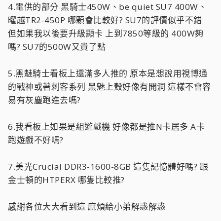
4.電供的部分 黑騎士450W、be quiet SU7 400W、
曜越TR2-450P 哪顆會比較好? SU7的評價似乎不錯
但如果我以後要升級顯卡 上到7850等級的 400W夠
嗎? SU7的500W又貴了點
5.黑魅騎士看板上還滿多人推的 原本是想說用視博通
的戰神或著刺客系列 黑魅上殼好像有開洞 這樣不會容
易有灰塵跑進去嗎?
6.我看板上如果是組遊戲機 好像都是推N卡居多 A卡
跑遊戲不好嗎?
7.美光Crucial DDR3-1600-8GB 這隻記憶體好嗎? 跟
金士頓的HTPERX 哪隻比較推?
感謝各位大大看到這 麻煩給小弟解惑解惑