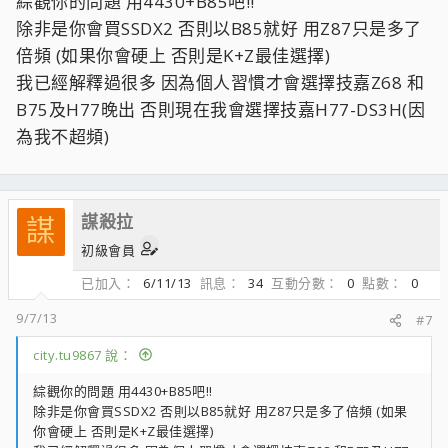
綜觀你的問題 用4430+B85吧!!
的選擇?
除非是你會買SSDX2 否則以B85就好 用Z87只是多了
B85或B75 應該都可以搭SSD吧?
倍頻 (如果你會硬上 否則是K+Z最佳選擇)
我已經解釋過很多 因為個人習慣才會選擇技嘉Z68 和
B75及H77晚出 否則現在我會選擇技嘉H77-DS3H(因
為我不超頻)
謀殺拉
謀
初級會員
已加入
6/11/13
訊息
34
互動分數
0
點數
0
9/7/13
#7
city.tu9867 說：
綜觀你的問題 用4430+B85吧!!
除非是你會買SSDX2 否則以B85就好 用Z87只是多了倍頻 (如果
你會硬上 否則是K+Z最佳選擇)