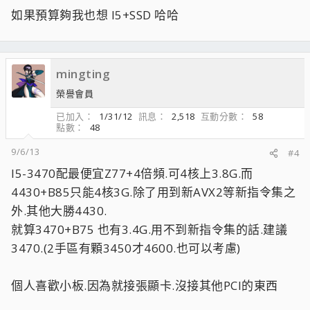
如果預算夠我也想 I5+SSD 哈哈
mingting
榮譽會員
已加入
1/31/12
訊息
2,518
互動分數
58
點數
48
9/6/13
#4
I5-3470配最便宜Z77+4倍頻.可4核上3.8G.而
4430+B85只能4核3G.除了用到新AVX2等新指令集之
外.其他大勝4430.
就算3470+B75 也有3.4G.用不到新指令集的話.建議
3470.(2手區有顆3450才4600.也可以考慮)
個人喜歡小板.因為就接張顯卡.沒接其他PCI的東西