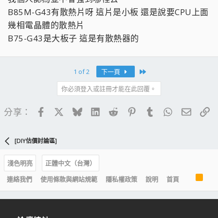
B85M-G43有散熱片呀 這片是小板 還是說要CPU上面
幾相電晶體的散熱片
B75-G43是大板子 這是有散熱器的
Last
1 of 2
下一頁
你必須登入或註冊才能在此回覆。
Facebook
X
Bluesky
LinkedIn
Reddit
Pinterest
Tumblr
WhatsApp
電子郵
連
分享：
[DIY估價討論區]
淺色明亮
正體中文（台灣）
R
連絡我們
使用條款與網站規範
隱私權政策
說明
首頁
S
S