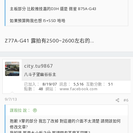
主板部分 比較推技嘉的D3H 還是 微星 B75A-G43
如果預算夠我也想 I5+SSD 哈哈
Z77A-G41 露拍有2500~2600左右的...
city.tu9867
八斗子望幽谷谷主
已加入
8/19/07
訊息
5,516
互動分數
51
點數
48
網站
www.facebook.com
9/7/13
#6
謀殺拉 說：
抱歉 X擎的部分 我忘了改掉 對這邊的介面不太清楚 請問該如何
修改文章?
我知道 那是大小板之分 那請問有甚麼不同嗎?