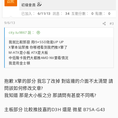
初級會員
已加入
6/11/13
訊息
34
互動分數
0
點數
0
9/6/13
#3
city.tu9867 說：
我就比較邪惡 用I5+SSD效能UP UP
X擎本站禁推 你哪裡看到我們推X擎了
M-ATX是小板 ATX是大板
中低階卡我們大都推AMD NV要看情況
我是用金士頓
抱歉 X擎的部分 我忘了改掉 對這邊的介面不太清楚 請
問該如何修改文章?
我知道 那是大小板之分 那請問有甚麼不同嗎?
主板部分 比較推技嘉的D3H 還是 微星 B75A-G43