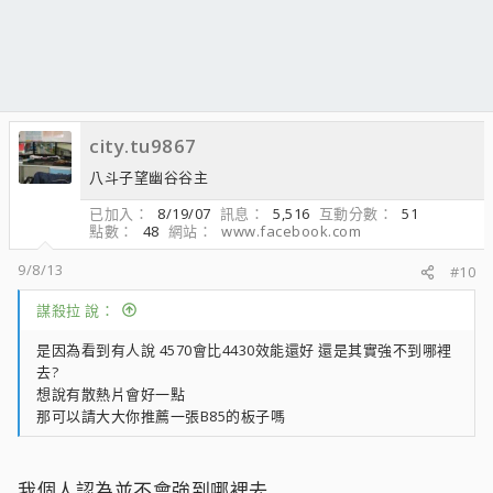
city.tu9867
八斗子望幽谷谷主
已加入
8/19/07
訊息
5,516
互動分數
51
點數
48
網站
www.facebook.com
9/8/13
#10
謀殺拉 說：
是因為看到有人說 4570會比4430效能還好 還是其實強不到哪裡
去?
想說有散熱片會好一點
那可以請大大你推薦一張B85的板子嗎
我個人認為並不會強到哪裡去