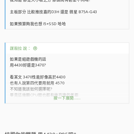
主板部分 比較推技嘉的D3H 還是 微星 B75A-G43
如果預算夠我也想 I5+SSD 哈哈
謀殺拉 說：
如果是組遊戲機的話
用4430好還是3470?
看某文 3470性能好像高於4430
也有人說第四代要用就用 4570
不知道我該如何選擇呢?
畢竟這幾顆CPU間也都有幾百塊的差距
按一下展開……
但希望選到最適合的CPU
第三代的CPU應該是只要貨沒了 就買不到了吧?
那以後如果要換 就得連主板一起換掉
主板要選擇 技嘉的D3H還是微星的G43 哪張比較推 還是有更好