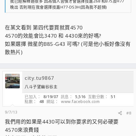
我已經解釋過很多 因為個人習慣才會選擇技嘉Z68 和B75及H77
晚出 否則現在我會選擇技嘉H77-DS3H(因為我不超頻)
在某文看到 第四代要買就買4570
4570的效能會比3470 和 4430來的好嗎?
如果選擇 微星的B85-G43 可嗎? (可是他小板好像沒有
散熱片)
city.tu9867
八斗子望幽谷谷主
已加入
8/19/07
訊息
5,516
互動分數
51
點數
48
網站
www.facebook.com
9/7/13
#8
我們用的如果是4430可以到你要求的又何必硬要
4570來浪費錢