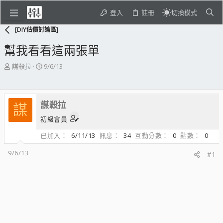
登入
註冊
切換模式
[DIY估價討論區]
幫我看看這兩張單
主
開
謀殺拉
9/6/13
題
始
發
日
起
期
謀殺拉
人
謀
初級會員
已加入
6/11/13
訊息
34
互動分數
0
點數
0
9/6/13
#1