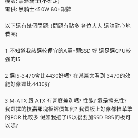
機殼: 黑魅騎士(不確定)
電供: 黑騎士450W 80+銀牌
以下還有幾個問題: (問題有點多 各位大大 還請耐心地
看完)
1.不知道我該選較便宜的A單+顆SSD 好 還是選CPU較
強的I5
2.選I5-3470會比4430好嗎? 在某篇文看到 3470的效
能好像還比4430好
3.M-ATX 跟 ATX 有甚麼差別嗎? 性能? 還是擴充性?
我選擇的技嘉那塊板評價如何? 我看板上好像都推華擎
的POR 比較多 假如我選了I5以後要加SSD B85的板可
以嗎?