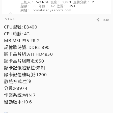
已加入
5/21/04
訊息
3,063
互動分數
2
點數
38
年齡
47
位置
USA
網站
privateladyescorts.com
7/17/10
#48
CPU型號: E8400
CPU時脈: 4G
MB:MSI P35 FR-2
記憶體時脈: DDR2-890
顯卡晶片組:ATI HD4850
顯卡晶片組時脈:850
顯卡記憶體顆粒:未知
顯卡記憶體時脈:1200
散熱方式:空冷
分數:P8974
作業系統:WIN 7
驅動版本:10.6