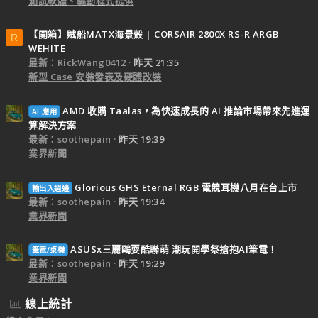
測試軟體、驅動程式提供
【開箱】賊船MATX海景殼 | CORSAIR 2800X RS-R ARGB
R
WEHITE
最新：RickWang0412
昨天 21:35
新型 Case 安裝發表及硬體改裝
AMD 收購 Taalas，為快速成長的 AI 推論市場帶來先進運
AI 應用
算解決方案
最新：soothepain
昨天 19:39
業界新聞
Glorious GHS Eternal RGB 電競耳機八月在台上市
輸出入週邊
最新：soothepain
昨天 19:34
業界新聞
ASUSx三麗鷗耍酷聯萌 潮玩開學祭搶抱AI筆電！
筆電/桌機
最新：soothepain
昨天 19:29
業界新聞
線上統計