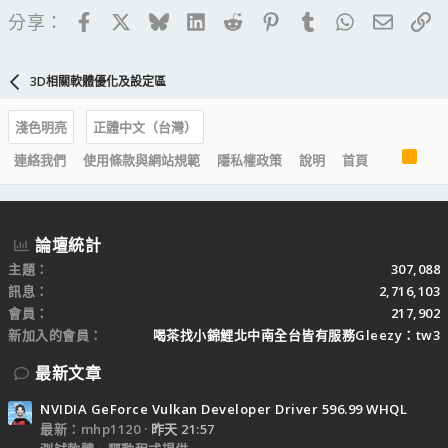
Facebook
X
Bluesky
LinkedIn
Reddit
Pinterest
Tumblr
WhatsApp
電子郵
連
分享：
3D相關軟體優化及設定區
淺色明亮
正體中文（台灣）
R
連絡我們
使用條款與網站規範
隱私權政策
說明
首頁
S
S
論壇統計
主題
307,088
訊息
2,716,103
會員
217,902
新加入的會員
喝茶找小錦鯉北中南全台皆有服務Gleezy：tw3
最新文章
NVIDIA GeForce Vulkan Developer Driver 596.99 WHQL
最新：mhp1120
昨天 21:57