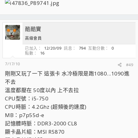
酷酷寶
高級會員
已加入
12/20/09
訊息
794
互動分數
0
點數
16
7/17/10
#49
剛剛又玩了一下 這張卡 水冷極限是跑1080...1090進
不去
溫度都壓在 50度以內 上不去拉
CPU型號：i5-750
CPU時脈：4.2Ghz (超頻後的速度)
MB：p7p55d-e
記憶體時脈：DDR3-2000 CL8
顯卡晶片組：MSI R5870