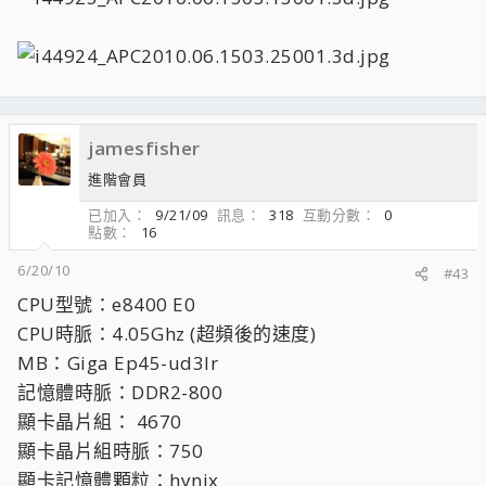
jamesfisher
進階會員
已加入
9/21/09
訊息
318
互動分數
0
點數
16
6/20/10
#43
CPU型號：e8400 E0
CPU時脈：4.05Ghz (超頻後的速度)
MB：Giga Ep45-ud3lr
記憶體時脈：DDR2-800
顯卡晶片組： 4670
顯卡晶片組時脈：750
顯卡記憶體顆粒：hynix