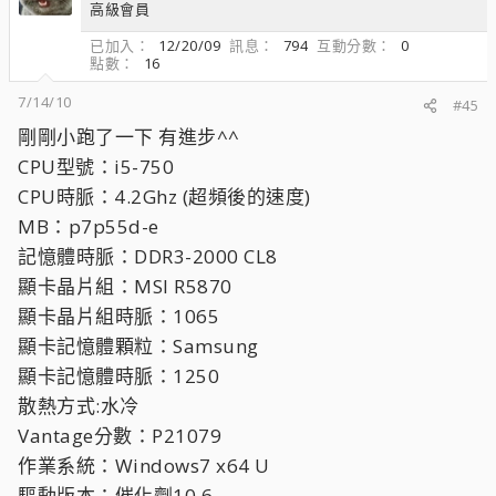
高級會員
已加入
12/20/09
訊息
794
互動分數
0
點數
16
7/14/10
#45
剛剛小跑了一下 有進步^^
CPU型號：i5-750
CPU時脈：4.2Ghz (超頻後的速度)
MB：p7p55d-e
記憶體時脈：DDR3-2000 CL8
顯卡晶片組：MSI R5870
顯卡晶片組時脈：1065
顯卡記憶體顆粒：Samsung
顯卡記憶體時脈：1250
散熱方式:水冷
Vantage分數：P21079
作業系統：Windows7 x64 U
驅動版本：催化劑10.6