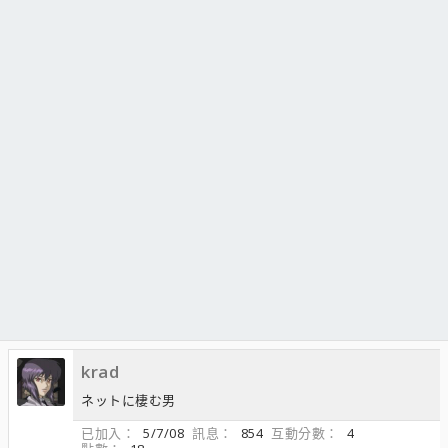
krad
ネットに棲む男
已加入
5/7/08
訊息
854
互動分數
4