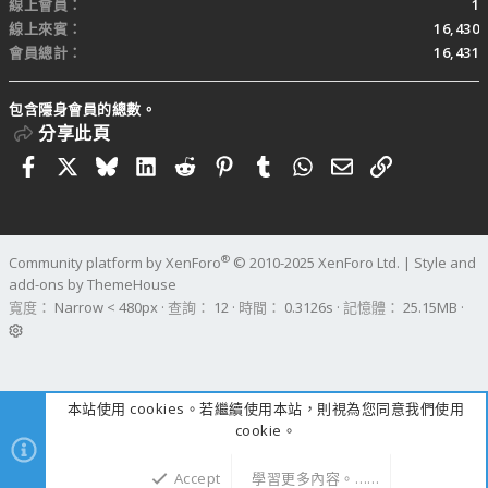
線上會員
1
線上來賓
16,430
會員總計
16,431
包含隱身會員的總數。
分享此頁
Facebook
X
Bluesky
LinkedIn
Reddit
Pinterest
Tumblr
WhatsApp
電子郵件
連結
®
Community platform by XenForo
© 2010-2025 XenForo Ltd.
|
Style and
add-ons by ThemeHouse
寬度
查詢
12
時間
0.3126s
記憶體
25.15MB
本站使用 cookies。若繼續使用本站，則視為您同意我們使用
cookie。
Accept
學習更多內容。……
上方
下方