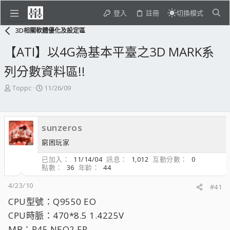
登入
註冊
切換模式
3D相關軟體優化及設定區
【ATI】以4G為基本平臺之3D MARK系
列分數資料區!!
主
開
Toppc
11/26/09
題
始
發
日
起
期
sunzeros
人
窮困玩家
已加入
11/14/04
訊息
1,012
互動分數
0
點數
36
年齡
44
4/23/10
#41
CPU型號：Q9550 EO
CPU時脈：470*8.5 1.4225V
MB：P45 NEO2 FR