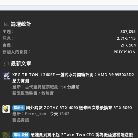
S
S
論壇統計
主題
307,095
訊息
2,716,115
會員
217,904
新加入的會員
PRECISION
最新文章
XPG TRITON II 360SE 一體式水冷開箱評測：AMD R9 9950X3D2
壓力實測
最新：古代靈異雙頭戰象
50 分鐘前
新型散熱裝置 / 散熱膏
國外網友 ZOTAC RTX 4090 送修四次最後換來 RTX 5090
顯示卡
最新：Peter_Jian
今天 13:03
新品資訊
硬體貴到買不起？Take-Two CEO 認為低延遲雲端遊戲
電玩/軟體