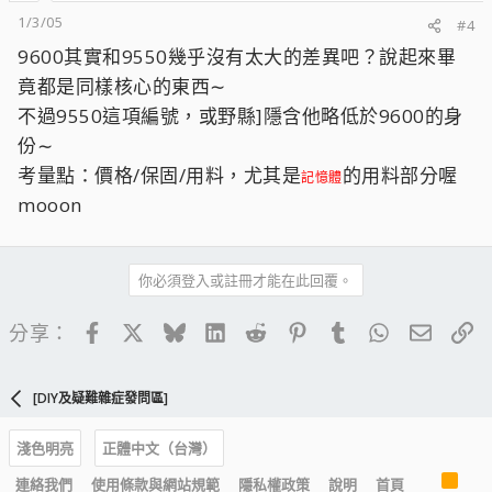
1/3/05
#4
9600其實和9550幾乎沒有太大的差異吧？說起來畢
竟都是同樣核心的東西∼
不過9550這項編號，或野縣]隱含他略低於9600的身
份∼
考量點：價格/保固/用料，尤其是
的用料部分喔
記憶體
mooon
你必須登入或註冊才能在此回覆。
Facebook
X
Bluesky
LinkedIn
Reddit
Pinterest
Tumblr
WhatsApp
電子郵
連
分享：
[DIY及疑難雜症發問區]
淺色明亮
正體中文（台灣）
R
連絡我們
使用條款與網站規範
隱私權政策
說明
首頁