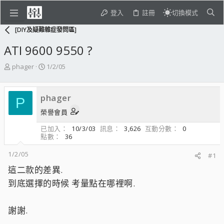
登入
註冊
切換模式
[DIY及疑難雜症發問區]
ATI 9600 9550 ?
主
開
phager
1/2/05
題
始
發
日
起
期
phager
P
人
榮譽會員
已加入
10/3/03
訊息
3,626
互動分數
0
點數
36
1/2/05
#1
這二款的差異.
到底選擇的時候 考量點在哪裡啊.
謝謝.