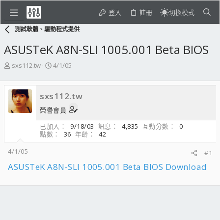
登入
註冊
切換模式
測試軟體、驅動程式提供
ASUSTeK A8N-SLI 1005.001 Beta BIOS
主
開
sxs112.tw
4/1/05
題
始
發
日
起
期
sxs112.tw
人
榮譽會員
已加入
9/18/03
訊息
4,835
互動分數
0
點數
36
年齡
42
4/1/05
#1
ASUSTeK A8N-SLI 1005.001 Beta BIOS Download