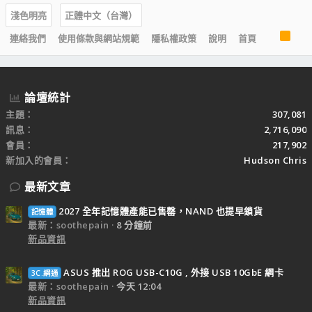
淺色明亮
正體中文（台灣）
R
連絡我們
使用條款與網站規範
隱私權政策
說明
首頁
S
S
論壇統計
主題
307,081
訊息
2,716,090
會員
217,902
新加入的會員
Hudson Chris
最新文章
2027 全年記憶體產能已售罄，NAND 也提早鎖貨
記憶體
最新：soothepain
8 分鐘前
新品資訊
ASUS 推出 ROG USB-C10G , 外接 USB 10GbE 網卡
3C.網通
最新：soothepain
今天 12:04
新品資訊