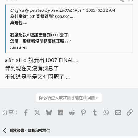
Originally posted by kain2000a
@Apr 1 2005, 02:32 AM
為什麼從1001直接跳到1005.001....
真是怪....
我還想說d版都更新到1007去了...
怎麼一般版都沒問題要修正嗎???
:unsure:
a8n sli d 說要出1007 FINAL...
等到現在又沒有消息了
不知道是不是又有問題了 ...
你必須登入或註冊才能在此回覆。
Facebook
X
Bluesky
LinkedIn
Reddit
Pinterest
Tumblr
WhatsApp
電子郵
連
分享：
測試軟體、驅動程式提供