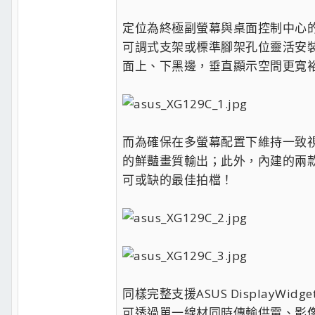
定位為終極副螢幕與桌面控制中心的R
可調式支架或標準腳架孔位靈活安裝；且
面上、下黑邊，垂直顯示空間更寬裕
而為確保在多螢幕配置下維持一致視覺效果
的鮮豔畫質輸出；此外，內建的兩款獨家
可或缺的最佳拍檔！
同樣完整支援ASUS DisplayWidge
可透過單一線材同時傳輸供電、影像