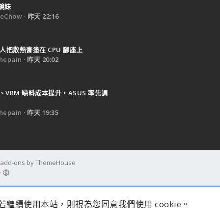
鏡妹
eChow
昨天 22:16
人把散熱膏塗在 CPU 腳座上
epain
昨天 20:02
B、VRM 缺料成本提升，ASUS 率先調
epain
昨天 19:35
d add-ons by ThemeHouse
s。若繼續使用本站，則視為您同意我們使用 cookie。