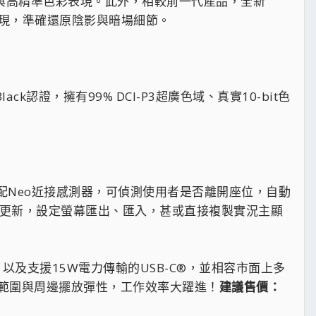
的文字與高精準色彩表現。此外，相較前一代產品，全新
知表現，準確還原陰影與暗場細節。
e Black認證，擁有99% DCI-P3超廣色域、真實10-bit色
o技術，搭配Neo近接感測器，可偵測使用者是否離開座位，自動
鬆完成韌體更新，設定螢幕匯出、匯入，甚或直接複製實況主顯
I® 2.1，以及支援15W電力傳輸的USB-C®，並相容市面上多
範圍與周邊擺放彈性，工作效率大躍進！
建議售價：