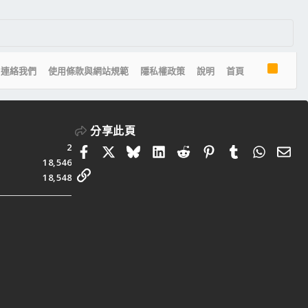
R
連絡我們
使用條款與網站規範
隱私權政策
說明
首頁
S
S
分享此頁
2
Facebook
X
Bluesky
LinkedIn
Reddit
Pinterest
Tumblr
Whats
電
18,546
連結
18,548