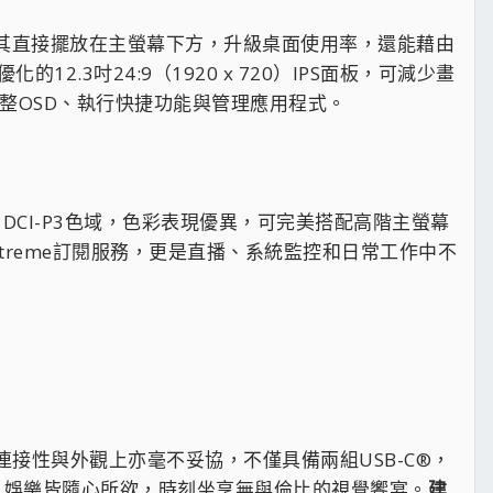
除可將其直接擺放在主螢幕下方，升級桌面使用率，還能藉由
.3吋24:9（1920 x 720）IPS面板，可減少畫
整OSD、執行快捷功能與管理應用程式。
90% DCI-P3色域，色彩表現優異，可完美搭配高階主螢幕
 Extreme訂閱服務，更是直播、系統監控和日常工作中不
 XG129C，在連接性與外觀上亦毫不妥協，不僅具備兩組USB-C®，
作、娛樂皆隨心所欲，時刻坐享無與倫比的視覺饗宴。
建