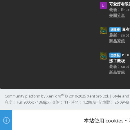
可愛好看眼
B
最新：Bruc
美圖分享
真有
處理器
最新：sooth
新品資訊
PC
主機板
漲主機板
最新：sooth
新品資訊
®
Community platform by XenForo
© 2010-2025 XenForo Ltd.
|
Style an
寬度
查詢
11
時間
1.2987s
記憶體
26.09MB
本站使用 cookie