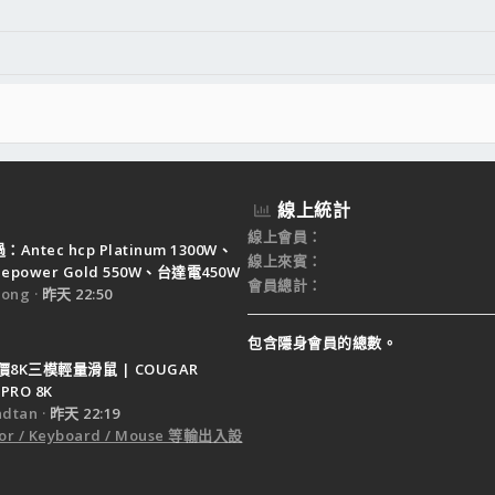
線上統計
線上會員
Antec hcp Platinum 1300W、
線上來賓
ruepower Gold 550W、台達電450W
會員總計
ong
昨天 22:50
包含隱身會員的總數。
8K三模輕量滑鼠 | COUGAR
PRO 8K
dtan
昨天 22:19
or / Keyboard / Mouse 等輸出入設