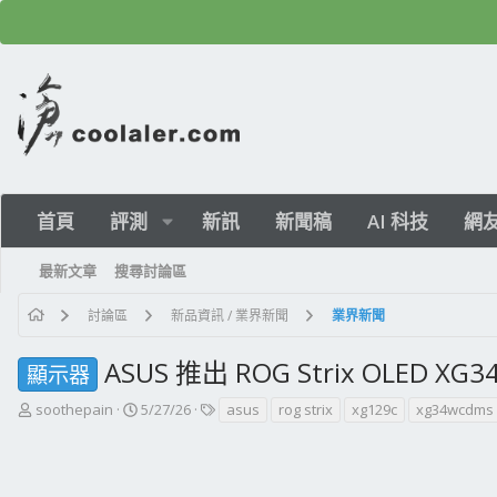
首頁
評測
新訊
新聞稿
AI 科技
網
最新文章
搜尋討論區
討論區
新品資訊 / 業界新聞
業界新聞
ASUS 推出 ROG Strix OLED 
顯示器
主
開
標
soothepain
5/27/26
asus
rog strix
xg129c
xg34wcdms
題
始
籤
發
日
起
期
人