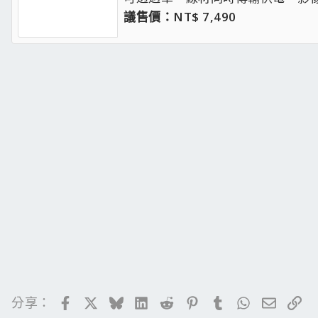
議售價：NT$ 7,490
Facebook
X
Bluesky
LinkedIn
Reddit
Pinterest
Tumblr
WhatsApp
電子郵
連
分享：