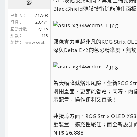
GTG灰階反應時間，再加上備受好評
BlackShield薄膜技術除能
已加入
9/17/03
訊息
23,471
互動分數
2,015
點數
113
顯像實力卓越非凡的ROG Strix OLED
網站
www.coolaler.com
深與Delta E<2的色彩精準度
為大幅降低烙印風險，全新ROG Str
關閉畫面，更節能省電；同時，內建的A
示配置，操作便利又直覺！
連接埠方面，ROG Strix OLED X
數裝置，擴充性絕佳；而全新設計
NT$ 26,888