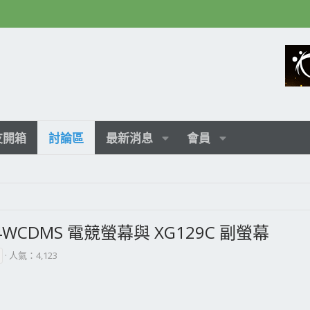
友開箱
討論區
最新消息
會員
XG34WCDMS 電競螢幕與 XG129C 副螢幕
人氣：4,123