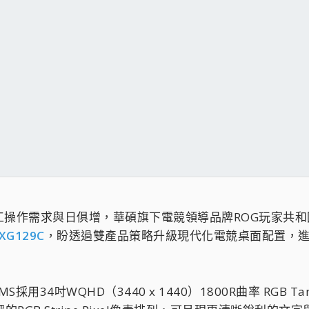
工操作需求與日俱增，華碩旗下電競領導品牌ROG玩家共
 XG129C
，盼透過雙產品策略升級現代化電競桌面配置，進
CDMS採用34吋WQHD（3440 x 1440）1800R曲率 RGB 