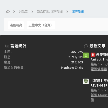
討論區
新品資訊 / 業界新聞
業界新聞
淺色明亮
正體中文（台灣）
論壇統計
最新文章
主題
307,070
未使用過：
售
E
訊息
2,716,071
Antect T
會員
217,903
最新：engt
新加入的會員
Hudson Chris
電源供應器
【開箱】平價
REVENGER 
最新：frien
新型 Monit
備