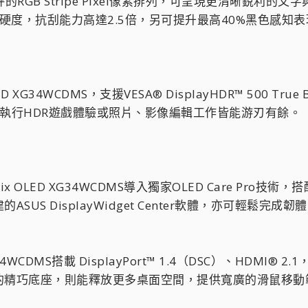
的RGB Stripe Pixel像素排列，可呈現更清晰銳利
強化面板硬度，抗刮能力高達2.5倍，另可提升最高40%黑色感
 XG34WCDMS，支援VESA® DisplayHDR™ 500 Tru
，無論執行HDR遊戲體驗或照片、影像編輯工作皆能游刃有餘。
ix OLED XG34WCDMS導入獨家OLED Care Pr
SUS DisplayWidget Center軟體，亦可輕
G34WCDMS搭載 DisplayPort™ 1.4（DSC）、HDM
的精巧底座，則能釋放更多桌面空間，提供寬廣的滑鼠移動