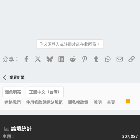
你必須登入或註冊才能在此回覆。
Facebook
X
Bluesky
LinkedIn
Reddit
Pinterest
Tumblr
WhatsApp
電子郵
連
分享：
業界新聞
淺色明亮
正體中文（台灣）
R
連絡我們
使用條款與網站規範
隱私權政策
說明
首頁
S
S
論壇統計
主題
307,057