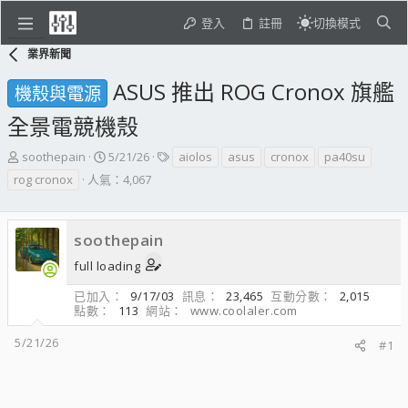
登入
註冊
切換模式
業界新聞
ASUS 推出 ROG Cronox 旗艦
機殼與電源
全景電競機殼
主
開
標
soothepain
5/21/26
aiolos
asus
cronox
pa40su
題
始
籤
rog cronox
人氣：4,067
發
日
起
期
人
soothepain
full loading
已加入
9/17/03
訊息
23,465
互動分數
2,015
點數
113
網站
www.coolaler.com
5/21/26
#1