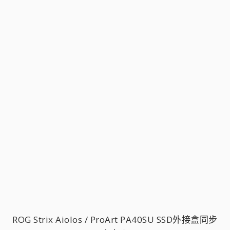
ROG Strix Aiolos / ProArt PA40SU SSD外接盒同步