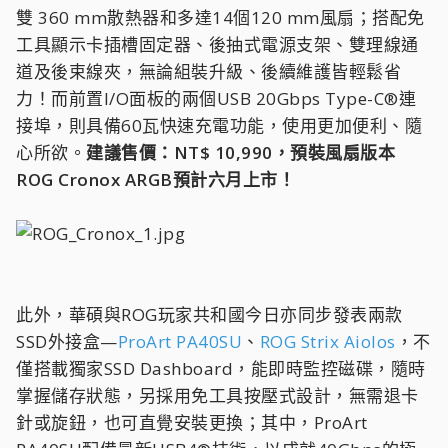
雙 360 mm散熱器和多達14個120 mm風扇；搭配免
工具顯示卡插槽固定器、後抽式電源支架、雙理線通
道及後束線夾，無論組裝升級、後續維護皆輕鬆省
力！而前置I/O面板的兩個USB 20Gbps Type-C®連
接埠，則具備60瓦快速充電功能，使用更加便利、隨
心所欲。
建議售價：NT$ 10,990，預裝風扇版本
ROG Cronox ARGB預計六月上市！
此外，華碩與ROG玩家共和國今日亦同步發表兩款
SSD外接盒—
ProArt PA40SU
、
ROG Strix Aiolos
，不
僅搭載獨家SSD Dashboard，能即時監控磁碟，隨時
掌握儲存狀態，另採用免工具按壓式設計，無需退卡
針或旋鈕，也可直覺安裝更換；其中，ProArt