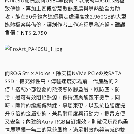
PA40SU配備最新USB4®技術，以成就40Gbps的極
致傳輸，再加上四段智慧散熱風扇與導熱墊全力助
攻，能在30分鐘內連續穩定處理高達2,960GB的大型
媒體檔案與備份，讓創作者工作流程更為流暢。
建議
售價：NT$ 2,790
而ROG Strix Aiolos，除支援NVMe PCIe®及SATA
SSD，擴充彈性高，傳輸速度亦為前一代產品的２
倍！搭配外部包覆的熱液態矽膠塗層，既防塵、防
污，還可有效阻絕熱源，保持涼爽觸感不燙手；同
時，隨附的編織傳輸線、專屬束帶，以及抗拉強度提
升５倍的金屬掛鉤，兼具耐用度與行動力，攜帶方便
又安全；內建的Aura RGB自訂燈效，則確保玩家能盡
情展現獨一無二的電競風格，滿足對效能與美感的雙