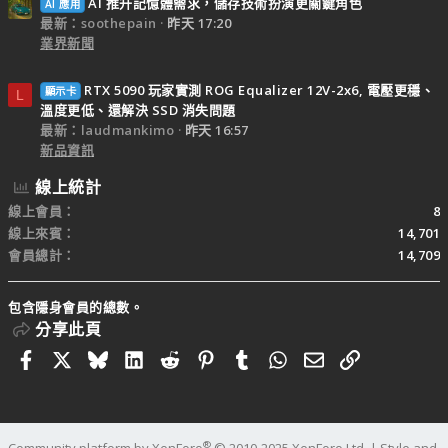
AI 推升記憶體需求，儲存技術扮演更關鍵角色
AI 應用
最新：soothepain
昨天 17:20
業界新聞
RTX 5090 玩家實測 ROG Equalizer 12V-2x6, 電壓更穩、
顯示卡
L
溫度更低、還解決 SSD 消失問題
最新：laudmankimo
昨天 16:57
新品資訊
線上統計
線上會員
8
線上來賓
14,701
會員總計
14,709
包含隱身會員的總數。
分享此頁
Facebook
X
Bluesky
LinkedIn
Reddit
Pinterest
Tumblr
WhatsApp
電子郵件
連結
®