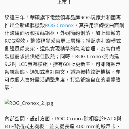
上市！​
睽違三年！華碩旗下電競領導品牌ROG玩家共和國再
推出全新旗艦機殼
ROG Cronox
，其採用流線型曲面鋼
化玻璃面板和拉絲鋁框，外觀簡約俐落，加上細緻的
ROG燈效，整體視覺感官更上層樓；搭配專利旋轉式
側邊風扇支架，還能實現精準的氣流管理，為高負載
裝機需求提供絕佳散熱；同時，ROG Cronox另內建
9.2吋 LCD螢幕模組，擁有60Hz更新率，可即時顯示
系統狀態、通知或自訂圖文，透過獨特鉸鏈機構，亦
可依個人喜好靈活調整角度，打造舒適自在的瀏覽體
驗。
內部空間、設計方面，ROG Cronox除相容於EATX與
BTF背插式主機板，並支援長達 400 mm的顯示卡、