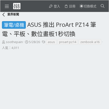
登入
註冊
切換模式
業界新聞
ASUS 推出 ProArt PZ14 筆
筆電/桌機
電、平板、數位畫板1秒切換
主
開
標
soothepain
5/28/26
asus
proart pz14
zenbook a16
題
始
籤
人氣：4,011
發
日
起
期
人