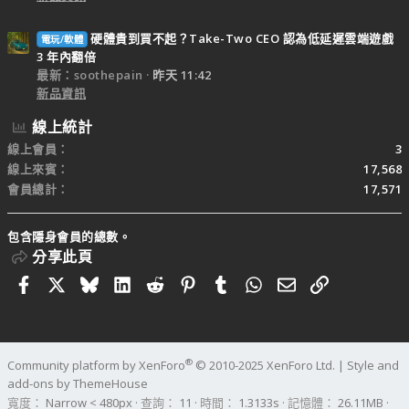
硬體貴到買不起？Take-Two CEO 認為低延遲雲端遊戲
電玩/軟體
3 年內翻倍
最新：soothepain
昨天 11:42
新品資訊
線上統計
線上會員
3
線上來賓
17,568
會員總計
17,571
包含隱身會員的總數。
分享此頁
Facebook
X
Bluesky
LinkedIn
Reddit
Pinterest
Tumblr
WhatsApp
電子郵件
連結
®
Community platform by XenForo
© 2010-2025 XenForo Ltd.
|
Style and
add-ons by ThemeHouse
寬度
查詢
11
時間
1.3133s
記憶體
26.11MB