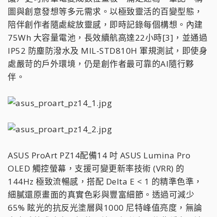
圖與創意發想等多元需求。以極致靈活的百變型態，
陪伴創作者隨處綻放靈感，即時記錄每個構想。內建
75Wh 大容量電池，長效續航高達22小時[3]，並通過
IP52 防塵防潑水及 MIL-STD810H 軍規測試，即使身
處嚴苛的戶外環境，仍是創作者最可靠的AI隨行夥
伴。
ASUS ProArt PZ14配備14 吋 ASUS Lumina Pro
OLED 觸控螢幕，支援可變更新率技術 (VRR) 的
144Hz 極致流暢感，搭配 Delta E < 1 的精準色準，
細膩還原畫面的真實色彩與豐富細節。透過可減少
65% 眩光的抗反光塗層與1000 尼特峰值亮度，無論