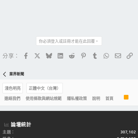
你必須登入或註冊才能在此回覆。
Facebook
X
Bluesky
LinkedIn
Reddit
Pinterest
Tumblr
WhatsApp
電子郵
連
分享：
業界新聞
淺色明亮
正體中文（台灣）
R
連絡我們
使用條款與網站規範
隱私權政策
說明
首頁
S
S
論壇統計
主題
307,102