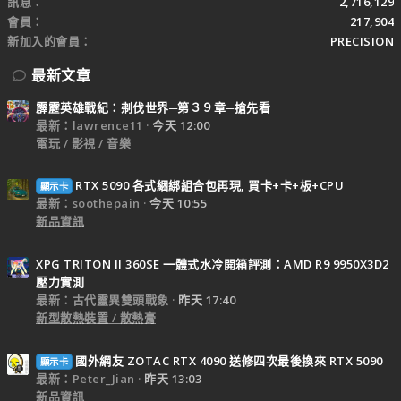
訊息
2,716,129
會員
217,904
新加入的會員
PRECISION
最新文章
霹靂英雄戰紀：刜伐世界─第３９章─搶先看
最新：lawrence11
今天 12:00
電玩 / 影視 / 音樂
RTX 5090 各式綑綁組合包再現, 買卡+卡+板+CPU
顯示卡
最新：soothepain
今天 10:55
新品資訊
XPG TRITON II 360SE 一體式水冷開箱評測：AMD R9 9950X3D2
壓力實測
最新：古代靈異雙頭戰象
昨天 17:40
新型散熱裝置 / 散熱膏
國外網友 ZOTAC RTX 4090 送修四次最後換來 RTX 5090
顯示卡
最新：Peter_Jian
昨天 13:03
新品資訊