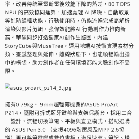
率，改善傳統筆電斷電後效能下降的落差，80 TOPS
NPU 的高效協同運算，加速處理 AI 降噪、自動取景
等進階編輯功能，行動使用時，仍能流暢完成高解析
渲染與影片剪輯，強悍效能將AI 行動創作力推向新
高。華碩同步打造獨家AI創作生態圈，內建
StoryCube與MuseTree，運用地端AI技術實現素材分
類、靈感整理與延伸，離線狀態下，也能順暢輸出腦
中的構想，助力創作者在任何環境都能大膽創作不受
限。
擁有0.79kg、 9mm超輕薄機身的ASUS ProArt
PZ14，隨附可拆式藍牙鍵盤與支架保護套，採用二合
一設計，流暢切換筆電、平板與直立模式，搭配選購
的 ASUS Pen 3.0 （支援4096階壓感及MPP 2.6協
議）更可將筆電變成數位畫板，滿足速寫、筆記、構