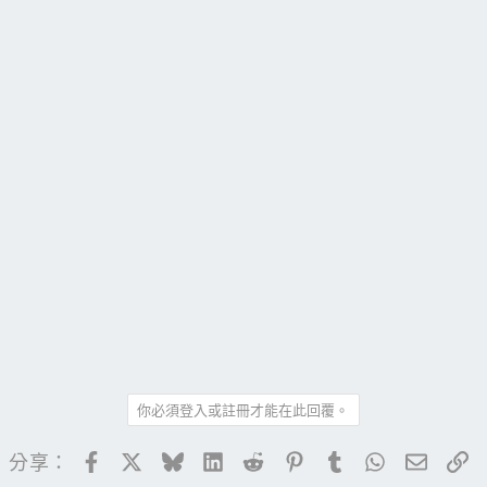
你必須登入或註冊才能在此回覆。
Facebook
X
Bluesky
LinkedIn
Reddit
Pinterest
Tumblr
WhatsApp
電子郵
連
分享：