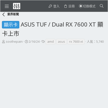
登入
註冊
切換模式
業界新聞
ASUS TUF / Dual RX 7600 XT 顯
顯示卡
卡上市
主
開
標
soothepain
2/16/24
amd
asus
rx 7600 xt
人氣：5,740
題
始
籤
發
日
起
期
人