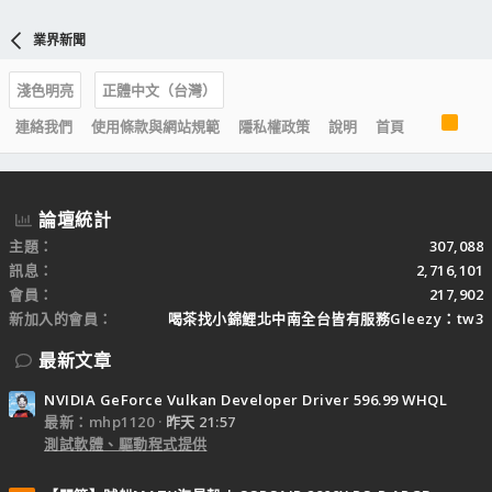
業界新聞
淺色明亮
正體中文（台灣）
R
連絡我們
使用條款與網站規範
隱私權政策
說明
首頁
S
S
論壇統計
主題
307,088
訊息
2,716,101
會員
217,902
新加入的會員
喝茶找小錦鯉北中南全台皆有服務Gleezy：tw3
最新文章
NVIDIA GeForce Vulkan Developer Driver 596.99 WHQL
最新：mhp1120
昨天 21:57
測試軟體、驅動程式提供