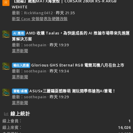
【開箱】賊船MATX海景殼 | CORSAIR 2800X RS-R ARGB
R
WEHITE
最新：RickWang0412
昨天 21:35
新型 Case 安裝發表及硬體改裝
AMD 收購 Taalas，為快速成長的 AI 推論市場帶來先進運
AI 應用
算解決方案
最新：soothepain
昨天 19:39
業界新聞
Glorious GHS Eternal RGB 電競耳機八月在台上市
輸出入週邊
最新：soothepain
昨天 19:34
業界新聞
ASUSx三麗鷗耍酷聯萌 潮玩開學祭搶抱AI筆電！
筆電/桌機
最新：soothepain
昨天 19:29
業界新聞
線上統計
線上會員
1
線上來賓
16,026