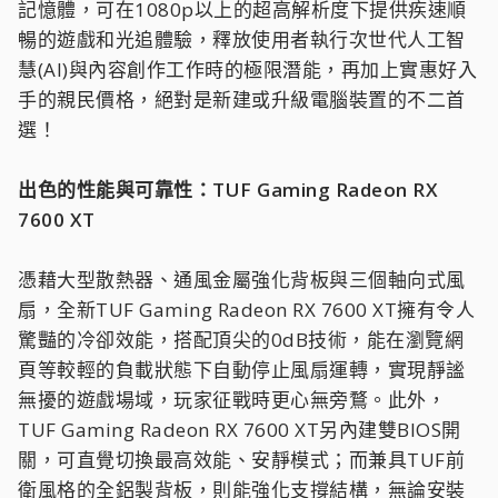
記憶體，可在1080p以上的超高解析度下提供疾速順
暢的遊戲和光追體驗，釋放使用者執行次世代人工智
慧(AI)與內容創作工作時的極限潛能，再加上實惠好入
手的親民價格，絕對是新建或升級電腦裝置的不二首
選！
出色的性能與可靠性：TUF Gaming Radeon RX
7600 XT
憑藉大型散熱器、通風金屬強化背板與三個軸向式風
扇，全新TUF Gaming Radeon RX 7600 XT擁有令人
驚豔的冷卻效能，搭配頂尖的0dB技術，能在瀏覽網
頁等較輕的負載狀態下自動停止風扇運轉，實現靜謐
無擾的遊戲場域，玩家征戰時更心無旁鶩。此外，
TUF Gaming Radeon RX 7600 XT另內建雙BIOS開
關，可直覺切換最高效能、安靜模式；而兼具TUF前
衛風格的全鋁製背板，則能強化支撐結構，無論安裝