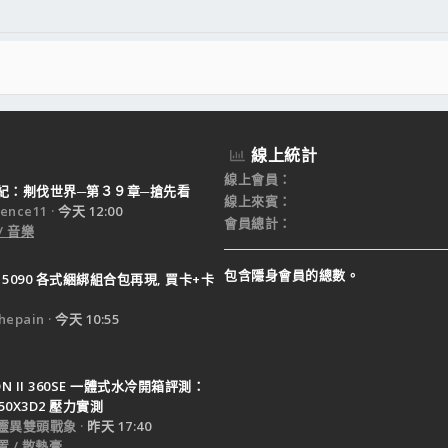
線上統計
線上會員
紀：刜伐世界─第３９章─搶先看
線上來賓
ence11
今天 12:00
會員總計
/ 音樂
包含隱身會員的總數。
X 5090 各式綑綁組合包再現, 買卡+卡
epain
今天 10:55
TON II 360SE 一體式水冷開箱評測：
950X3D2 壓力實測
靈異雙頭戰象
昨天 17:40
 / 散熱膏