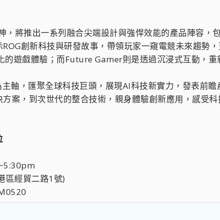
實驗精神，將推出一系列融合尖端設計與強悍效能的產品陣容
OG創新科技與研發故事，帶領玩家一窺電競未來趨勢，更規劃
化的遊戲體驗；而Future Gamer則是透過沉浸式互動
 Next」為主軸，匯聚全球科技巨頭，展現AI科技新實力，發表
決方案，到次世代的整合技術，親身體驗創新應用，感受科
位
5:30pm
港區經貿二路1號)
M0520