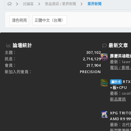
討論區
新品資訊 / 業界新聞
業界新聞
淺色明亮
正體中文（台灣）
論壇統計
最新文章
主題
307,102
霹靂英雄戰
訊息
2,716,129
最新：lawr
會員
217,904
電玩 / 影視 
新加入的會員
PRECISION
RT
顯示卡
+板+CPU
最新：sooth
新品資訊
XPG TRI
AMD R9 9
最新：古代
新型散熱裝置