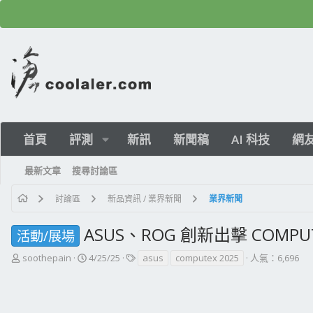
首頁
評測
新訊
新聞稿
AI 科技
網
最新文章
搜尋討論區
討論區
新品資訊 / 業界新聞
業界新聞
ASUS、ROG 創新出擊 COMPUT
活動/展場
主
開
標
soothepain
4/25/25
asus
computex 2025
人氣：6,696
題
始
籤
發
日
起
期
人