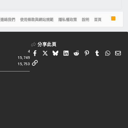
R
連絡我們
使用條款與網站規範
隱私權政策
說明
首頁
S
S
分享此頁
4
Facebook
X
Bluesky
LinkedIn
Reddit
Pinterest
Tumblr
Whats
電
15,749
連結
15,753