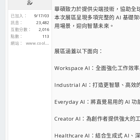
華碩致力於提供尖端技術，協助全球
已加入
9/17/03
本次展區呈現多項完整的 AI 基
訊息
23,482
用場景，迎向智慧未來。
互動分數
2,016
點數
113
網站
www.coolaler.com
展區涵蓋以下面向：
Workspace AI：全面強化工
Industrial AI：打造更智慧
Everyday AI：將直覺易用的 
Creator AI：為創作者提供強
Healthcare AI：結合生成