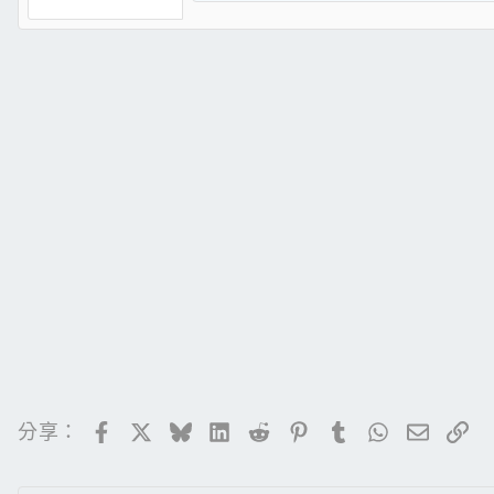
e
a
c
t
i
o
n
s
：
Facebook
X
Bluesky
LinkedIn
Reddit
Pinterest
Tumblr
WhatsApp
電子郵
連
分享：