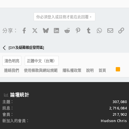
你必須登入或註冊才能在此回覆。
Facebook
X
Bluesky
LinkedIn
Reddit
Pinterest
Tumblr
WhatsApp
電子郵
連
分享：
[DIY及疑難雜症發問區]
淺色明亮
正體中文（台灣）
R
連絡我們
使用條款與網站規範
隱私權政策
說明
首頁
S
S
論壇統計
主題
307,080
訊息
2,716,084
會員
217,902
新加入的會員
Hudson Chris