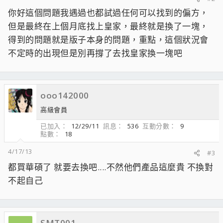
你好這個問題我遇過也都試過任何可以找到的偏方，
但是最終在上個月底找上皇家，最終就是換了一塊，
得到的問題就是版子本身的問題，重點，這個狀況會
不定時的出現但是別再撐了去找皇家換一塊吧
ooo142000
高級會員
已加入
12/29/11
訊息
536
互動分數
9
點數
18
4/17/13
#3
都買華碩了 就要去換吧....不然他們產品這麼貴 不換對
不起自己
SMT001