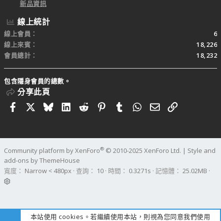
新品資訊
線上統計
線上會員
6
線上來賓
18,226
會員總計
18,232
包含隱身會員的總數。
分享此頁
Facebook
X
Bluesky
LinkedIn
Reddit
Pinterest
Tumblr
WhatsApp
電子郵件
連結
®
Community platform by XenForo
© 2010-2025 XenForo Ltd.
|
Style and
add-ons by ThemeHouse
寬度
查詢
10
時間
0.3271s
記憶體
25.02MB
本站使用 cookies。若繼續使用本站，則視為您同意我們使用