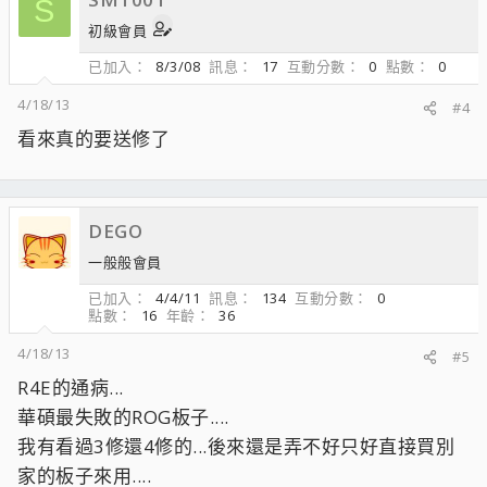
S
初級會員
已加入
8/3/08
訊息
17
互動分數
0
點數
0
4/18/13
#4
看來真的要送修了
DEGO
一般般會員
已加入
4/4/11
訊息
134
互動分數
0
點數
16
年齡
36
4/18/13
#5
R4E的通病...
華碩最失敗的ROG板子....
我有看過3修還4修的...後來還是弄不好只好直接買別
家的板子來用....