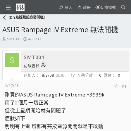
登入
註冊
切換模式
[DIY及疑難雜症發問區]
ASUS Rampage IV Extreme 無法開機
主
開
SMT001
4/17/13
題
始
發
日
起
期
SMT001
S
人
初級會員
已加入
8/3/08
訊息
17
互動分數
0
點數
0
4/17/13
#1
剛買的ASUS Rampage IV Extreme +3939k
用了2個月一切正常
但從上星期開始就有問題了
症狀如下:
明明有上電 燈都有亮按電源開關就是不啟動