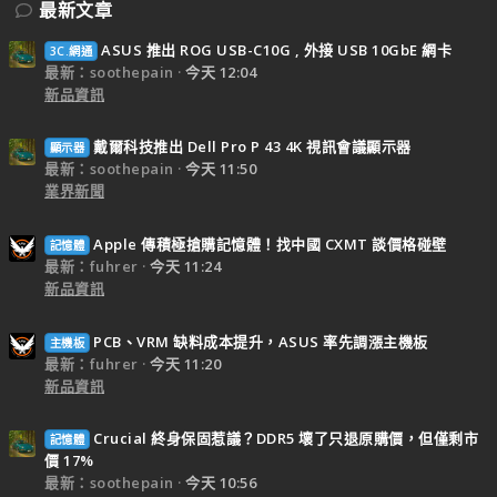
最新文章
ASUS 推出 ROG USB-C10G , 外接 USB 10GbE 網卡
3C.網通
最新：soothepain
今天 12:04
新品資訊
戴爾科技推出 Dell Pro P 43 4K 視訊會議顯示器
顯示器
最新：soothepain
今天 11:50
業界新聞
Apple 傳積極搶購記憶體！找中國 CXMT 談價格碰壁
記憶體
最新：fuhrer
今天 11:24
新品資訊
PCB、VRM 缺料成本提升，ASUS 率先調漲主機板
主機板
最新：fuhrer
今天 11:20
新品資訊
Crucial 終身保固惹議？DDR5 壞了只退原購價，但僅剩市
記憶體
價 17%
最新：soothepain
今天 10:56