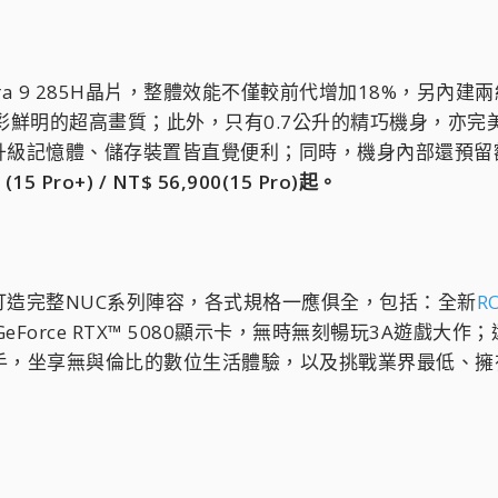
ra 9 285H晶片，整體效能不僅較前代增加18%，另內建兩組HD
彩鮮明的超高畫質；此外，只有0.7公升的精巧機身，亦
升級記憶體、儲存裝置皆直覺便利；同時，機身內部還預留
5 Pro+) / NT$ 56,900(15 Pro)起。
打造完整NUC系列陣容，各式規格一應俱全，包括：全新
RO
IA® GeForce RTX™ 5080顯示卡，無時無刻暢玩3A遊戲大
助手，坐享無與倫比的數位生活體驗，以及挑戰業界最低、擁