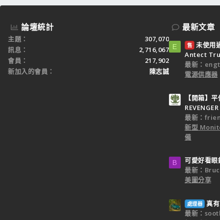
論壇統計
最新文章
主題
307,070
未使用過：
售
E
訊息
2,716,067
Antect T
會員
217,902
最新：engt
新加入的會員
陳志誠
電源供應器
【開箱】平價
REVENGER 
最新：frien
新型 Monit
備
可愛好看眼
B
最新：Bruc
美圖分享
真有
處理器
最新：sooth