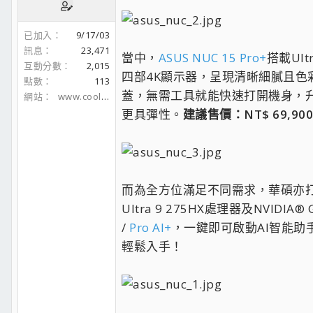
已加入
9/17/03
訊息
23,471
當中，
ASUS NUC 15 Pro+
搭載Ult
互動分數
2,015
四部4K顯示器，呈現清晰細膩且色
點數
113
蓋，無需工具就能快速打開機身，
網站
www.coolaler.com
更具彈性。
建議售價：NT$ 69,900 (1
而為全方位滿足不同需求，華碩亦
Ultra 9 275HX處理器及NVID
/
Pro AI+
，一鍵即可啟動AI智能
輕鬆入手！