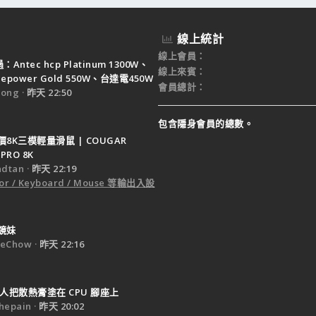
線上統計
線上會員
Antec hcp Platinum 1300W、
線上來賓
ruepower Gold 550W、台達電450W
會員總計
ong
昨天 22:50
包含隱身會員的總數。
8K三模輕量滑鼠 | COUGAR
PRO 8K
dtan
昨天 22:19
or / Keyboard / Mouse 等輸出入設
鏡妹
eChow
昨天 22:16
人把散熱膏塗在 CPU 腳座上
epain
昨天 20:02