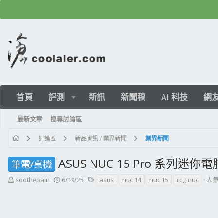
首頁
評測
新訊
新聞稿
AI 科技
網
最新文章
搜尋討論區
討論區
新品資訊 / 業界新聞
業界新聞
ASUS NUC 15 Pro 系列迷你
筆電/桌機
主
開
標
soothepain
6/19/25
asus
nuc 14
nuc 15
rog nuc
人氣
題
始
籤
發
日
起
期
人