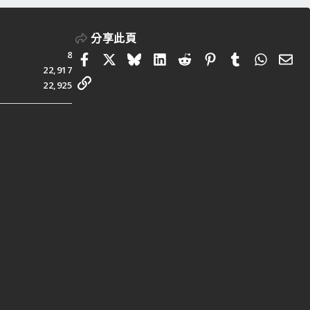
分享此頁
8
Facebook
X
Bluesky
LinkedIn
Reddit
Pinterest
Tumblr
Whats
電
22,917
連結
22,925