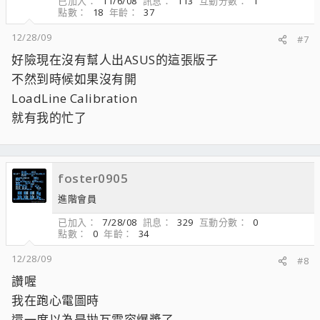
已加入
11/6/08
訊息
113
互動分數
1
點數
18
年齡
37
12/28/09
#7
好險現在沒有幫人出ASUS的這張版子
不然到時候如果沒有開
LoadLine Calibration
就有我的忙了
foster0905
進階會員
已加入
7/28/08
訊息
329
互動分數
0
點數
0
年齡
34
12/28/09
#8
讚喔
我在跑心電圖時
還一度以為是拋瓦電容爆漿了