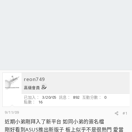
reon749
高級會員
已加入
3/20/05
訊息
892
互動分數
0
點數
16
9/11/09
#1
近期小弟剛拜入了新平台 如同小弟的簽名檔
剛好看到ASUS推出新版子 板上似乎不是很熱門 愛當