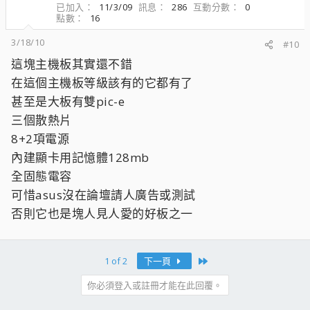
已加入
11/3/09
訊息
286
互動分數
0
點數
16
3/18/10
#10
這塊主機板其實還不錯
在這個主機板等級該有的它都有了
甚至是大板有雙pic-e
三個散熱片
8+2項電源
內建顯卡用記憶體128mb
全固態電容
可惜asus沒在論壇請人廣告或測試
否則它也是塊人見人愛的好板之一
Last
1 of 2
下一頁
你必須登入或註冊才能在此回覆。