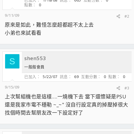
已加入
1/18/08
訊息
665
互動分數
0
點數
0
9/11/09
#2
原來是如此，難怪怎麼超都超不太上去
小弟也來試看看
shen553
S
一般般會員
已加入
5/22/07
訊息
69
互動分數
0
點數
0
9/15/09
#3
上次幫組機也是這樣....一燒機下去 當下還懷疑是PSU
還是我家市電不穩勒 ~_~" 沒自行設定真的掉壓掉很大
找個時間去幫朋友改一下設定好了