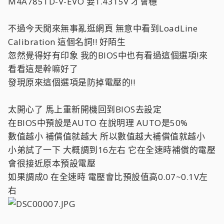
M4A785TD-V-EVO 要1.4315V 才會穩
不過今天閒來無事亂逛網頁 無意中看到LoadLine
Calibration 這個名詞!! 好陌生
忽然覺得好有印象 我的BIOS中也有看過這個選項!來
看看這是幹嘛好了
發現原來這個選項是防掉電壓的!!
太開心了 馬上重新開機回到BIOS去設定
在BIOS中預設是AUTO 在說明理 AUTO是50%
數值越小 補償值就越大 所以數值越大補償值就越小
小弟試了一下 大概調到16左右 它在全速時補償的電壓
會很接近原本預設電壓
如果調成0 在全速時 電壓會比預設值高0.07~0.1V左
右