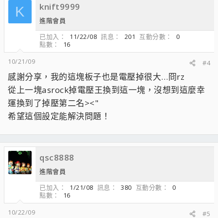
knift9999
K
進階會員
已加入
11/22/08
訊息
201
互動分數
0
點數
16
10/21/09
#4
感謝分享，我的這塊板子也是電壓掉很大…冏rz
從上一塊asrock掉電壓王換到這一塊，沒想到這麼幸
運換到了掉壓第二名><"
希望這個設定能解決問題！
qsc8888
進階會員
已加入
1/21/08
訊息
380
互動分數
0
點數
16
10/22/09
#5