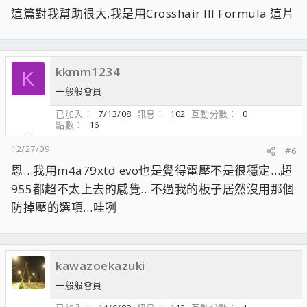
這篇對我幫助很大,我是用Crosshair III Formula 這片
kkmm1234
K
一般般會員
已加入
7/13/08
訊息
102
互動分數
0
點數
16
12/27/09
#6
恩…我用m4a79xtd evo也是覺得電壓不是很穩定…超
955都超不太上去的感覺…不過我的板子居然沒用那個
防掉壓的選項…哇咧
kawazoekazuki
一般般會員