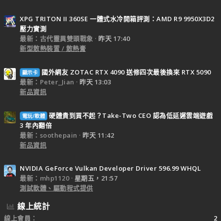
XPG TRITON II 360SE 一體式水冷開箱評測：AMD R9 9950X3D2
壓力實測
最新：古代靈異雙頭戰象
昨天 17:40
新型散熱裝置 / 散熱膏
國外網友 ZOTAC RTX 4090 送修四次最後換來 RTX 5090
顯示卡
最新：Peter_Jian
昨天 13:03
新品資訊
硬體貴到買不起？Take-Two CEO 認為低延遲雲端遊戲
電玩/軟體
3 年內翻倍
最新：soothepain
昨天 11:42
新品資訊
NVIDIA GeForce Vulkan Developer Driver 596.99 WHQL
最新：mhp1120
星期五，21:57
測試軟體、驅動程式提供
線上統計
線上會員
2