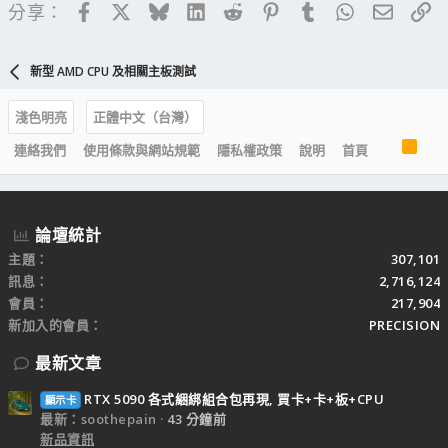
Facebook
X
Bluesky
LinkedIn
Reddit
Pinterest
Tumblr
WhatsApp
電子郵
連
分享：
新型 AMD CPU 及相關主板測試
淺色明亮
正體中文（台灣）
R
連絡我們
使用條款與網站規範
隱私權政策
說明
首頁
S
S
論壇統計
主題
307,101
訊息
2,716,124
會員
217,904
新加入的會員
PRECISION
最新文章
RTX 5090 各式綑綁組合包再現, 買卡+卡+板+CPU
顯示卡
最新：soothepain
43 分鐘前
新品資訊