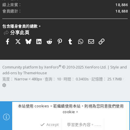
線上來賓
18,886
會員總計
18,888
包含隱身會員的總數。
分享此頁
Facebook
X
Bluesky
LinkedIn
Reddit
Pinterest
Tumblr
WhatsApp
電子郵件
連結
®
Community platform by XenForo
© 2010-2025 XenForo Ltd.
|
Style and
add-ons by ThemeHouse
寬度
查詢
10
時間
0.3403s
記憶體
25.17MB
本站使用 cookies。若繼續使用本站，則視為您同意我們使用
cookie。
Accept
學習更多內容。……
上方
下方