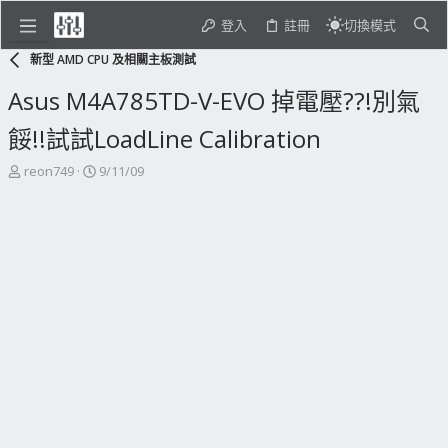
登入
註冊
切換模式
新型 AMD CPU 及相關主板測試
Asus M4A785TD-V-EVO 掉電壓??!別氣
餒!!試試LoadLine Calibration
主
開
reon749
9/11/09
題
始
發
日
起
期
人