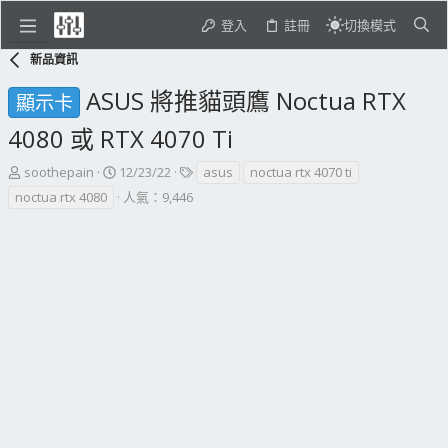
登入
註冊
切換模式
新品資訊
ASUS 將推貓頭鷹 Noctua RTX
顯示卡
4080 或 RTX 4070 Ti
主
開
標
soothepain
12/23/22
asus
noctua rtx 4070 ti
題
始
籤
noctua rtx 4080
人氣：9,446
發
日
起
期
人