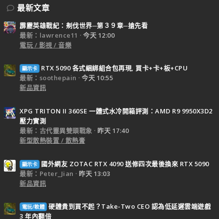
最新文章
霹靂英雄戰紀：刜伐世界─第３９章─搶先看
最新：lawrence11
今天 12:00
電玩 / 影視 / 音樂
RTX 5090 各式綑綁組合包再現, 買卡+卡+板+CPU
顯示卡
最新：soothepain
今天 10:55
新品資訊
XPG TRITON II 360SE 一體式水冷開箱評測：AMD R9 9950X3D2
壓力實測
最新：古代靈異雙頭戰象
昨天 17:40
新型散熱裝置 / 散熱膏
國外網友 ZOTAC RTX 4090 送修四次最後換來 RTX 5090
顯示卡
最新：Peter_Jian
昨天 13:03
新品資訊
硬體貴到買不起？Take-Two CEO 認為低延遲雲端遊戲
電玩/軟體
3 年內翻倍