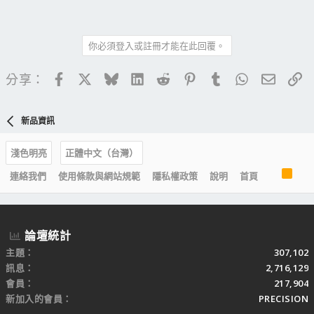
你必須登入或註冊才能在此回覆。
Facebook
X
Bluesky
LinkedIn
Reddit
Pinterest
Tumblr
WhatsApp
電子郵
連
分享：
新品資訊
淺色明亮
正體中文（台灣）
R
連絡我們
使用條款與網站規範
隱私權政策
說明
首頁
S
S
論壇統計
主題
307,102
訊息
2,716,129
會員
217,904
新加入的會員
PRECISION