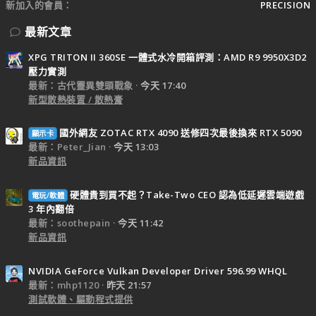
新加入的會員
PRECISION
最新文章
XPG TRITON II 360SE 一體式水冷開箱評測：AMD R9 9950X3D2
壓力實測
最新：古代靈異雙頭戰象
今天 17:40
新型散熱裝置 / 散熱膏
國外網友 ZOTAC RTX 4090 送修四次最後換來 RTX 5090
顯示卡
最新：Peter_Jian
今天 13:03
新品資訊
硬體貴到買不起？Take-Two CEO 認為低延遲雲端遊戲
電玩/軟體
3 年內翻倍
最新：soothepain
今天 11:42
新品資訊
NVIDIA GeForce Vulkan Developer Driver 596.99 WHQL
最新：mhp1120
昨天 21:57
測試軟體、驅動程式提供