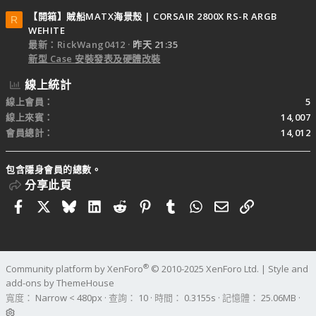
【開箱】賊船MATX海景殼 | CORSAIR 2800X RS-R ARGB
R
WEHITE
最新：RickWang0412
昨天 21:35
新型 Case 安裝發表及硬體改裝
線上統計
線上會員
5
線上來賓
14,007
會員總計
14,012
包含隱身會員的總數。
分享此頁
Facebook
X
Bluesky
LinkedIn
Reddit
Pinterest
Tumblr
WhatsApp
電子郵件
連結
®
Community platform by XenForo
© 2010-2025 XenForo Ltd.
|
Style and
add-ons by ThemeHouse
寬度
查詢
10
時間
0.3155s
記憶體
25.06MB