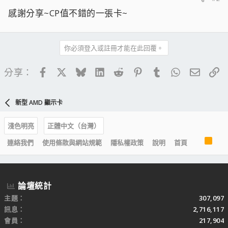
感謝分享~CP值不錯的一張卡~
你必須登入或註冊才能在此回覆。
Facebook
X
Bluesky
LinkedIn
Reddit
Pinterest
Tumblr
WhatsApp
電子郵
連
分享：
新型 AMD 顯示卡
淺色明亮
正體中文（台灣）
R
連絡我們
使用條款與網站規範
隱私權政策
說明
首頁
S
S
論壇統計
主題
307,097
訊息
2,716,117
會員
217,904