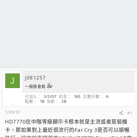
j081257
J
一般般會員
已加入
3/2/07
訊息
165
互動分數
6
點數
18
年齡
38
1/20/13
#1
HD7770在中階等級顯示卡根本就是主流或者是裝機
卡，那如果對上最近很流行的Far Cry 3是否可以順暢