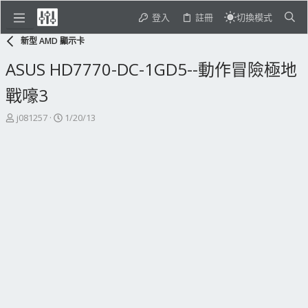
登入
註冊
切換模式
新型 AMD 顯示卡
ASUS HD7770-DC-1GD5--動作冒險極地
戰嚎3
主
開
j081257
1/20/13
題
始
發
日
起
期
人