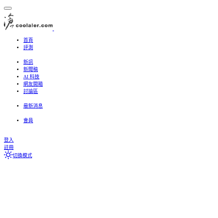
首頁
評測
處理器、主機板
記憶體
顯示卡
儲存設備
散熱器
機殼
電源供應器
周邊
3C、螢幕、筆電
新訊
新聞稿
AI 科技
網友開箱
討論區
最新文章
搜尋討論區
最新消息
Featured content
最新文章
最新個人動態
最新動態
會員
目前訪客
最新個人動態
搜尋個人動態
登入
註冊
切換模式