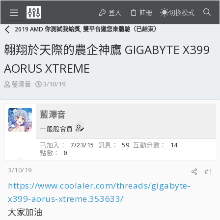
登入
註冊
切換模式
2019 AMD 你測試我給獎, 雙平台邀您來體驗（已結束）
翱翔於天際的農企神鷹 GIGABYTE X399
AORUS XTREME
主
開
藍澤音
3/10/19
題
始
發
日
起
期
藍澤音
人
一般般會員
已加入
7/23/15
訊息
59
互動分數
14
點數
8
3/10/19
#1
https://www.coolaler.com/threads/gigabyte-
x399-aorus-xtreme.353633/
大家加油