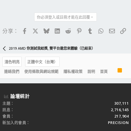
你必須登入或註冊才能在此回覆。
Facebook
X
Bluesky
LinkedIn
Reddit
Pinterest
Tumblr
WhatsApp
電子郵
連
分享：
2019 AMD 你測試我給獎, 雙平台邀您來體驗（已結束）
淺色明亮
正體中文（台灣）
R
連絡我們
使用條款與網站規範
隱私權政策
說明
首頁
S
S
論壇統計
主題
307,111
訊息
2,716,145
會員
217,904
新加入的會員
PRECISION