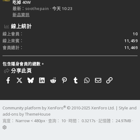
吃掉 40W
最新：soothepain
今天 10:23
新品資訊
線上統計
線上會員
10
線上來賓
11,459
會員總計
11,469
包含隱身會員的總數。
分享此頁
Facebook
X
Bluesky
LinkedIn
Reddit
Pinterest
Tumblr
WhatsApp
電子郵件
連結
®
Community platform by XenForo
© 2010-2025 XenForo Ltd.
|
Style and
add-ons by ThemeHouse
寬度
查詢
10
時間
0.3217s
記憶體
24.97MB