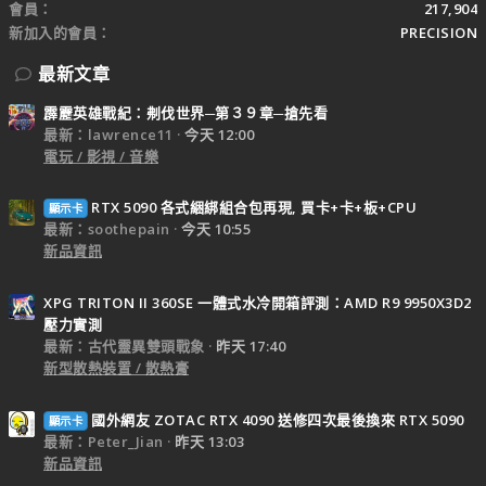
會員
217,904
新加入的會員
PRECISION
最新文章
霹靂英雄戰紀：刜伐世界─第３９章─搶先看
最新：lawrence11
今天 12:00
電玩 / 影視 / 音樂
RTX 5090 各式綑綁組合包再現, 買卡+卡+板+CPU
顯示卡
最新：soothepain
今天 10:55
新品資訊
XPG TRITON II 360SE 一體式水冷開箱評測：AMD R9 9950X3D2
壓力實測
最新：古代靈異雙頭戰象
昨天 17:40
新型散熱裝置 / 散熱膏
國外網友 ZOTAC RTX 4090 送修四次最後換來 RTX 5090
顯示卡
最新：Peter_Jian
昨天 13:03
新品資訊