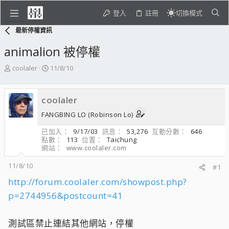
登入
註冊
切換模式
最新停權資訊
animalion 被停權
主
開
coolaler
11/8/10
題
始
發
日
起
期
coolaler
人
FANGBING LO (Robinson Lo)
已加入
9/17/03
訊息
53,276
互動分數
646
點數
113
位置
Taichung
網站
www.coolaler.com
11/8/10
#1
http://forum.coolaler.com/showpost.php?
p=2744956&postcount=41
測試區禁止連結其他網站，停權