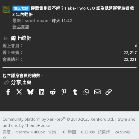
硬體貴到買不起？Take-Two CEO 認為低延遲雲端遊戲
電玩/軟體
3 年內翻倍
最新：soothepain
昨天 11:42
新品資訊
線上統計
線上會員
4
線上來賓
22,217
會員總計
22,221
包含隱身會員的總數。
分享此頁
Facebook
X
Bluesky
LinkedIn
Reddit
Pinterest
Tumblr
WhatsApp
電子郵件
連結
®
Community platform by XenForo
© 2010-2025 XenForo Ltd.
|
Style and
add-ons by ThemeHouse
寬度
查詢
10
時間
0.3308s
記憶體
24.99MB