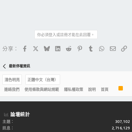
你必須登入或註冊才能在此回覆。
Facebook
X
Bluesky
LinkedIn
Reddit
Pinterest
Tumblr
WhatsApp
電子郵
連
分享：
最新停權資訊
淺色明亮
正體中文（台灣）
R
連絡我們
使用條款與網站規範
隱私權政策
說明
首頁
S
S
論壇統計
主題
307,102
訊息
2,716,129