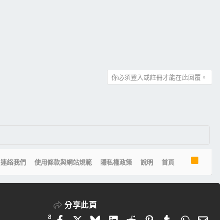
你必須登入或註冊才能在此回覆。
R
連絡我們
使用條款與網站規範
隱私權政策
說明
首頁
S
S
分享此頁
8
Facebook
X
Bluesky
LinkedIn
Reddit
Pinterest
Tumblr
Whats
電