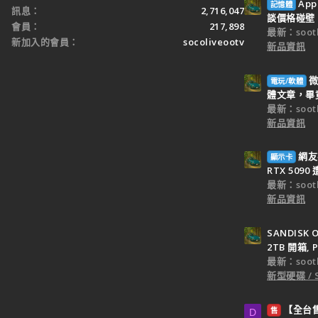
Ap
記憶體
訊息
2,716,047
談價格碰壁
會員
217,898
最新：sooth
新加入的會員
socoliveootv
新品資訊
微
電玩/軟體
體文章，畢竟 
最新：sooth
新品資訊
網友
顯示卡
RTX 509
最新：sooth
新品資訊
SANDISK O
2TB 開箱, P
最新：sooth
新型硬碟 / 
【全台售】
售
D