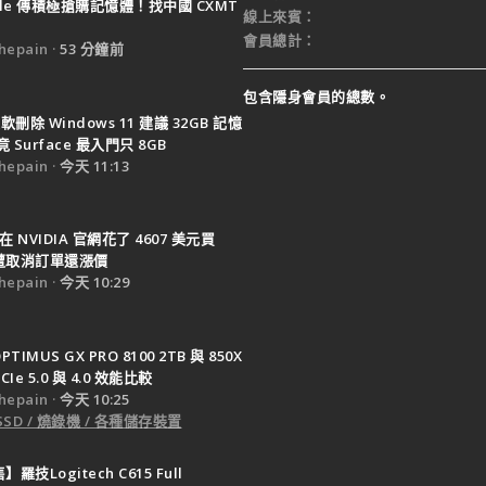
ple 傳積極搶購記憶體！找中國 CXMT
線上來賓
會員總計
epain
53 分鐘前
包含隱身會員的總數。
軟刪除 Windows 11 建議 32GB 記憶
Surface 最入門只 8GB
epain
今天 11:13
在 NVIDIA 官網花了 4607 美元買
0 遭取消訂單還漲價
epain
今天 10:29
PTIMUS GX PRO 8100 2TB 與 850X
CIe 5.0 與 4.0 效能比較
epain
今天 10:25
SSD / 燒錄機 / 各種儲存裝置
羅技Logitech C615 Full