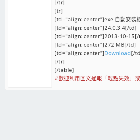
[/tr]
[tr]
[td="align: center"]exe 自動安裝檔
[td="align: center"]24.0.3.4[/td]
[td="align: center"]2013-10-15[/
[td="align: center"]272 MB[/td]
[td="align: center"]
Download
[/t
[/tr]
[/table]
#歡迎利用回文通報「載點失效」