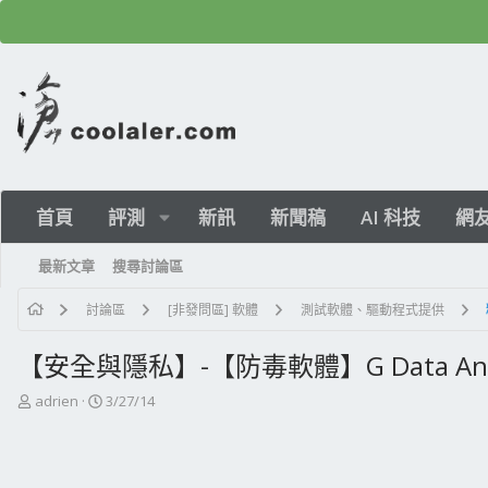
首頁
評測
新訊
新聞稿
AI 科技
網
最新文章
搜尋討論區
討論區
[非發問區] 軟體
測試軟體、驅動程式提供
【安全與隱私】-【防毒軟體】G Data Antiviru
主
開
adrien
3/27/14
題
始
發
日
起
期
人