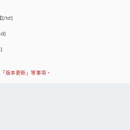
[/td]
td]
d]
或「版本更新」等事項。