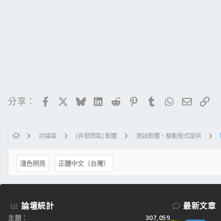
Facebook
X
Bluesky
LinkedIn
Reddit
Pinterest
Tumblr
WhatsApp
電子郵
連
分享：
討論區
[非發問區] 軟體
測試軟體、驅動程式提供
淺色明亮
正體中文（台灣）
論壇統計
最新文章
主題
307,059