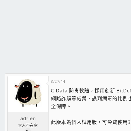
3/27/14
G Data 防毒軟體，採用創新 Bi
網路詐騙等威脅，誤判病毒的比例
全保障。
adrien
此版本為個人試用版，可免費使用3
大人不在家