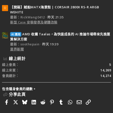
【開箱】賊船MATX海景殼 | CORSAIR 2800X RS-R ARGB
R
WEHITE
最新：RickWang0412
昨天 21:35
新型 Case 安裝發表及硬體改裝
AMD 收購 Taalas，為快速成長的 AI 推論市場帶來先進運
AI 應用
算解決方案
最新：soothepain
昨天 19:39
業界新聞
線上統計
線上會員
5
線上來賓
14,269
會員總計
14,274
包含隱身會員的總數。
分享此頁
Facebook
X
Bluesky
LinkedIn
Reddit
Pinterest
Tumblr
WhatsApp
電子郵件
連結