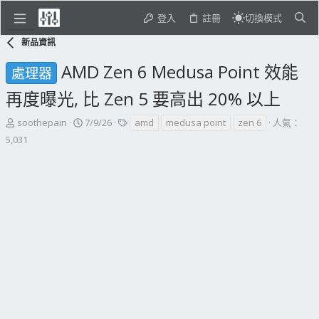
登入
註冊
切換模式
新品資訊
AMD Zen 6 Medusa Point 效能
處理器
再度曝光, 比 Zen 5 要高出 20% 以上
主
開
標
soothepain
7/9/26
amd
medusa point
zen 6
人氣：
題
始
籤
5,031
發
日
起
期
人