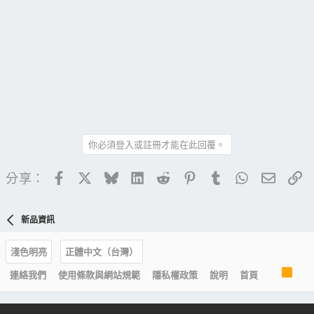
你必須登入或註冊才能在此回覆。
Facebook
X
Bluesky
LinkedIn
Reddit
Pinterest
Tumblr
WhatsApp
電子郵
連
分享：
新品資訊
淺色明亮
正體中文（台灣）
R
連絡我們
使用條款與網站規範
隱私權政策
說明
首頁
S
S