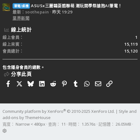
ASUSx三麗鷗耍酷聯萌 潮玩開學祭搶抱AI筆電！
筆電/桌機
最新：soothepain
昨天 19:29
業界新聞
線上統計
線上會員
1
線上來賓
15,119
會員總計
15,120
包含隱身會員的總數。
分享此頁
Facebook
X
Bluesky
LinkedIn
Reddit
Pinterest
Tumblr
WhatsApp
電子郵件
連結
®
Community platform by XenForo
© 2010-2025 XenForo Ltd.
|
Style and
add-ons by ThemeHouse
寬度
查詢
11
時間
1.3576s
記憶體
26.05MB