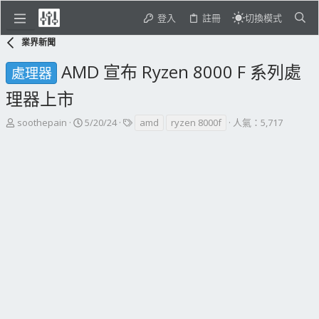
登入
註冊
切換模式
業界新聞
AMD 宣布 Ryzen 8000 F 系列處
處理器
理器上市
主
開
標
soothepain
5/20/24
amd
ryzen 8000f
人氣：5,717
題
始
籤
發
日
起
期
人