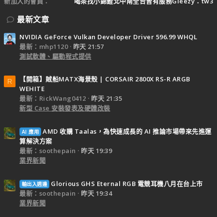
新加入的會員
喝茶找小錦鯉北中南全台皆有服務Gleezy：tw3
最新文章
NVIDIA GeForce Vulkan Developer Driver 596.99 WHQL
最新：mhp1120
昨天 21:57
測試軟體、驅動程式提供
【開箱】賊船MATX海景殼 | CORSAIR 2800X RS-R ARGB
R
WEHITE
最新：RickWang0412
昨天 21:35
新型 Case 安裝發表及硬體改裝
AMD 收購 Taalas，為快速成長的 AI 推論市場帶來先進運
AI 應用
算解決方案
最新：soothepain
昨天 19:39
業界新聞
Glorious GHS Eternal RGB 電競耳機八月在台上市
輸出入週邊
最新：soothepain
昨天 19:34
業界新聞