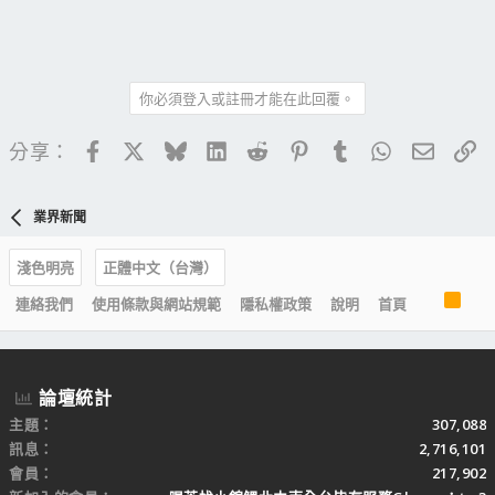
你必須登入或註冊才能在此回覆。
Facebook
X
Bluesky
LinkedIn
Reddit
Pinterest
Tumblr
WhatsApp
電子郵
連
分享：
業界新聞
淺色明亮
正體中文（台灣）
R
連絡我們
使用條款與網站規範
隱私權政策
說明
首頁
S
S
論壇統計
主題
307,088
訊息
2,716,101
會員
217,902