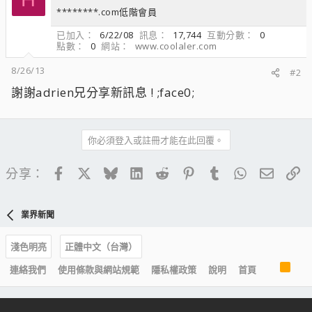
********.com低階會員
已加入
6/22/08
訊息
17,744
互動分數
0
點數
0
網站
www.coolaler.com
8/26/13
#2
謝謝adrien兄分享新訊息 ! ;face0;
你必須登入或註冊才能在此回覆。
Facebook
X
Bluesky
LinkedIn
Reddit
Pinterest
Tumblr
WhatsApp
電子郵
連
分享：
業界新聞
淺色明亮
正體中文（台灣）
R
連絡我們
使用條款與網站規範
隱私權政策
說明
首頁
S
S