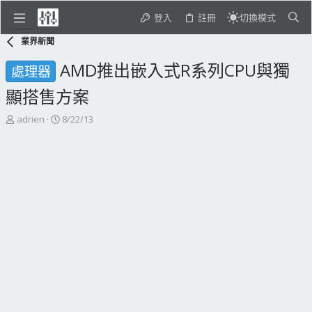
登入
註冊
切換模式
業界新聞
AMD推出嵌入式R系列CPU與獨
處理器
顯搭售方案
主
開
adrien
8/22/13
題
始
發
日
起
期
人