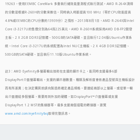
19263，使用EEMBC CoreMark 多重執行緒效能量測程式執行測試。AMD R-264X測得
的分數是根據R-260H的分數來推估，同時納入時脈提高100 MHz（等於CPU效能提高
4.8%或EEMBC的CPU分數約13939分）之情形。2013年8月1日，AMD R-264X與Intel
Core i3-3217U的售價分別為64與225美元。AMD R-260H系統採用AMD DB-FP2開發
主板、2 X 2GB DDR3記憶體、500GB的SATA硬碟、並且執行12.04版Ubuntu作業系
統。Intel Core i3-3217U的系統配置為Intel NUC主機板、2 X 4GB DDR3記憶體、
500GB的SATA硬碟、並且執行11.10版Ubuntu作業系統。
註3：AMD Eyefinity多螢幕輸出技術在支援的顯示卡上，能同時支援最多6部
DisplayPort介面螢幕輸出。支援的顯示器數量、種類及解析度會依產品型號與主機板設計
而有所差異；在決定購買前請向製造商確定產品規格。要連結兩部以上螢幕，或從單一輸
出介面連結多個螢幕，需要用到外加的硬體，如DisplayPort™介面螢幕或支援
DisplayPort 1.2 MST的集線器等。最多支援兩個插電的轉接器。瀏覽
www.amd.com/eyefinityfaq
取得完整訊息。