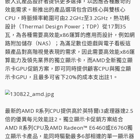
嵌入式產品設計者提供更多選擇，以因應各種嚴苛的
效能需求。新推出的產品選項包含四核心與雙核心
CPU，時脈頻率範圍可由2.2GHz至3.2GHz，熱功耗
設計（Thermal Design Power；TDP）從17到35
瓦，為各種需要高效能x86運算的應用而設計，例如網
路附加儲存（NAS）；為滿足數位遊戲與電子看板這
類產品對高階視覺表現的需求，因此需要高效能x86運
算能力及領先業界的獨立顯示卡，而AMD全新獨立顯
示卡GPU促銷方案，即可同時提供顧客CPU與獨立顯
示卡GPU，且最多可省下20%的成本支出註1。
最新的AMD R系列CPU提供高於英特爾i3處理器達2.5
倍的優異每元效能註2。獨立顯示卡促銷方案結合
AMD R系列CPU及AMD Radeon™ E6460或E6760獨
立顯示卡產品，能同時驅動最多6部相連的單一顯示器