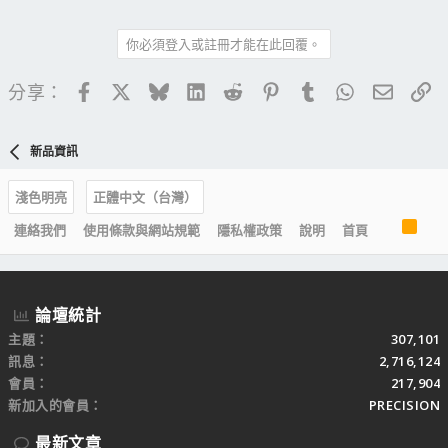
你必須登入或註冊才能在此回覆。
Facebook
X
Bluesky
LinkedIn
Reddit
Pinterest
Tumblr
WhatsApp
電子郵
連
分享：
新品資訊
淺色明亮
正體中文（台灣）
R
連絡我們
使用條款與網站規範
隱私權政策
說明
首頁
S
S
論壇統計
主題
307,101
訊息
2,716,124
會員
217,904
新加入的會員
PRECISION
最新文章