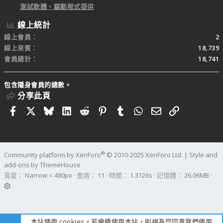
測試軟體、驅動程式提供
線上統計
線上會員
2
線上來賓
18,739
會員總計
18,741
包含隱身會員的總數。
分享此頁
Facebook
X
Bluesky
LinkedIn
Reddit
Pinterest
Tumblr
WhatsApp
電子郵件
連結
®
Community platform by XenForo
© 2010-2025 XenForo Ltd.
|
Style and
add-ons by ThemeHouse
寬度
查詢
11
時間
1.3126s
記憶體
26.06MB
本站使用 cookies。若繼續使用本站，則視為您同意我們使用