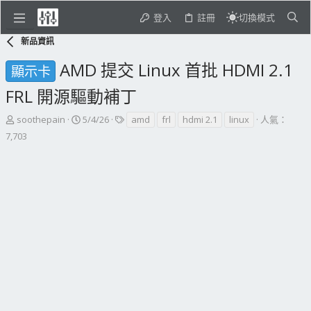
登入
註冊
切換模式
新品資訊
AMD 提交 Linux 首批 HDMI 2.1
顯示卡
FRL 開源驅動補丁
主
開
標
soothepain
5/4/26
amd
frl
hdmi 2.1
linux
人氣：
題
始
籤
7,703
發
日
起
期
人