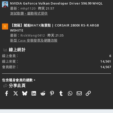
NVIDIA GeForce Vulkan Developer Driver 596.99 WHQL
最新：mhp1120
昨天 21:57
測試軟體、驅動程式提供
【開箱】賊船MATX海景殼 | CORSAIR 2800X RS-R ARGB
R
WEHITE
最新：RickWang0412
昨天 21:35
新型 Case 安裝發表及硬體改裝
線上統計
線上會員
6
線上來賓
14,561
會員總計
14,567
包含隱身會員的總數。
分享此頁
Facebook
X
Bluesky
LinkedIn
Reddit
Pinterest
Tumblr
WhatsApp
電子郵件
連結