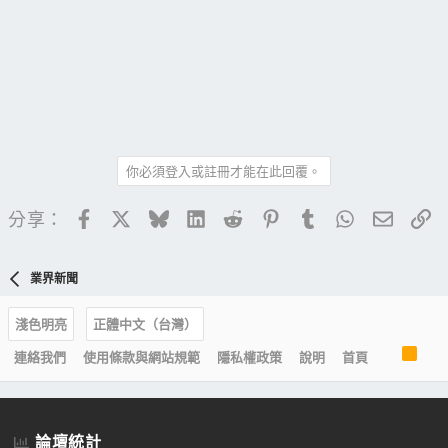
你必須登入或註冊才能在此回覆。
Facebook
X
Bluesky
LinkedIn
Reddit
Pinterest
Tumblr
WhatsApp
電子郵
連
分享：
業界新聞
淺色明亮
正體中文（台灣）
R
連絡我們
使用條款與網站規範
隱私權政策
說明
首頁
S
S
論壇統計