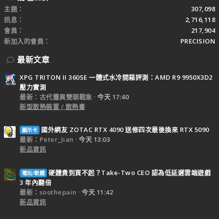
主題
307,098
訊息
2,716,118
會員
217,904
新加入的會員
PRECISION
最新文章
XPG TRITON II 360SE 一體式水冷開箱評測：AMD R9 9950X3D2
壓力實測
最新：古代靈異雙頭戰象
今天 17:40
新型散熱裝置 / 散熱膏
國外網友 ZOTAC RTX 4090 送修四次最後換來 RTX 5090
顯示卡
最新：Peter_Jian
今天 13:03
新品資訊
硬體貴到買不起？Take-Two CEO 認為低延遲雲端遊戲
電玩/軟體
3 年內翻倍
最新：soothepain
今天 11:42
新品資訊