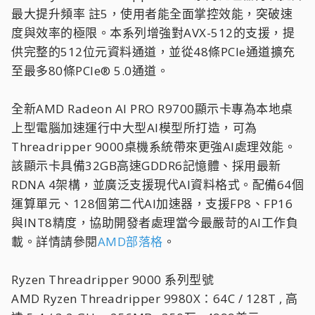
最大提升頻率 註5，使用者能全面掌控效能，突破速
度與效率的極限。本系列增強對AVX-512的支援，提
供完整的512位元資料通道，並從48條PCIe通道擴充
至最多80條PCIe® 5.0通道。
全新AMD Radeon AI PRO R9700顯示卡專為本地桌
上型電腦加速運行中大型AI模型所打造，可為
Threadripper 9000桌機系統帶來更強AI處理效能。
該顯示卡具備32GB高速GDDR6記憶體、採用最新
RDNA 4架構，並廣泛支援現代AI資料格式。配備64個
運算單元、128個第二代AI加速器，支援FP8、FP16
與INT8精度，協助開發者處理當今最嚴苛的AI工作負
載。詳情請參閱
AMD部落格
。
Ryzen Threadripper 9000 系列型號
AMD Ryzen Threadripper 9980X：64C / 128T , 高