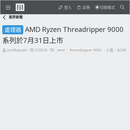
登入
註冊
切換模式
業界新聞
AMD Ryzen Threadripper 9000
處理器
系列於7月31日上市
主
開
標
soothepain
7/29/25
amd
threadripper 9000
人氣：8,569
題
始
籤
發
日
起
期
人