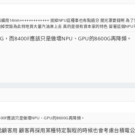
14nm+++++++++++++ 拔掉NPU這種事也有點過分 開光罩要錢啊 為
掉焚毀為此特地買大量汽油淋上去 真的是很有資本家的特色 留著這個NPU可
0G，而8400F應該只是做壞NPU、GPU的8600G再降頻。
400F應該只是做壞NPU、GPU的8600G再降頻。
顧客用 顧客再採用某種特定製程的時候也會考慮台積電公