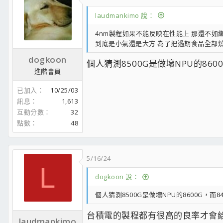
laudmankimo 說：
4nm製程如果不能反映在性能上 那還不如繼續用
到底是小氣還是大方 為了把過期食品全部燒
dogkoon
個人猜測8500G是做壞NPU的860
進階會員
已加入
10/25/03
訊息
1,613
互動分數
32
點數
48
5/16/24
L
dogkoon 說：
個人猜測8500G是做壞NPU的8600G，而8
台積電的製程都有很高的良率才會給
laudmankimo