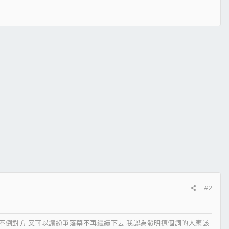
#2
搏不倒對方 又可以讓紛爭落幕不再繼續下去 我認為發明這個詞的人應該