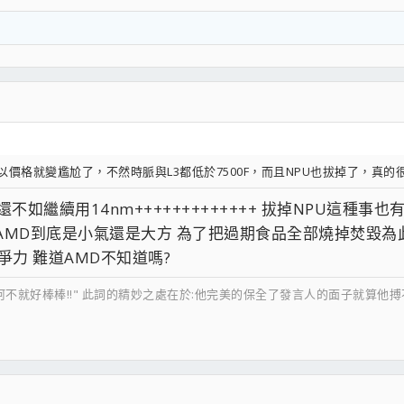
以價格就變尷尬了，不然時脈與L3都低於7500F，而且NPU也拔掉了，真的很尷尬
如繼續用14nm+++++++++++++ 拔掉NPU這種事也
AMD到底是小氣還是大方 為了把過期食品全部燒掉焚毀為
爭力 難道AMD不知道嗎?
阿不就好棒棒!!" 此詞的精妙之處在於:他完美的保全了發言人的面子就算他