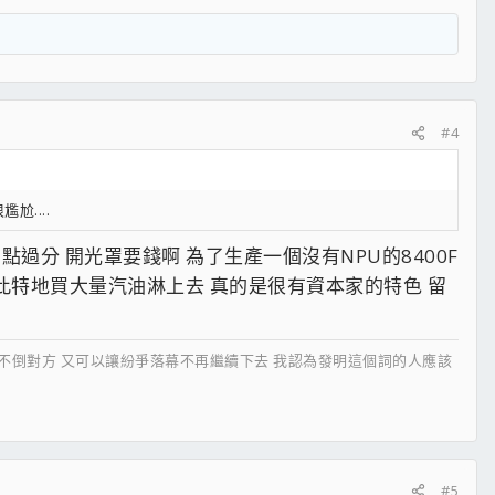
#4
....
有點過分 開光罩要錢啊 為了生產一個沒有NPU的8400F
此特地買大量汽油淋上去 真的是很有資本家的特色 留
搏不倒對方 又可以讓紛爭落幕不再繼續下去 我認為發明這個詞的人應該
#5