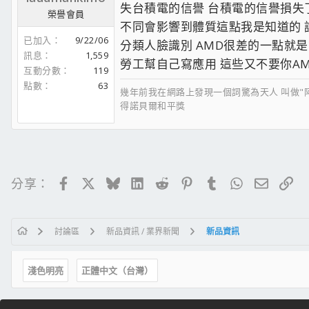
失台積電的信譽 台積電的信譽損
榮譽會員
不同會影響到體質這點我是知道的 
已加入
9/22/06
分類人臉識別 AMD很差的一點就是第
訊息
1,559
勞工幫自己寫應用 這些又不要你A
互動分數
119
點數
63
幾年前我在網路上發現一個詞驚為天人 叫做"
得諾貝爾和平獎
Facebook
X
Bluesky
LinkedIn
Reddit
Pinterest
Tumblr
WhatsApp
電子郵
連
分享：
討論區
新品資訊 / 業界新聞
新品資訊
淺色明亮
正體中文（台灣）