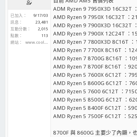
目前 AMD AM5 售價列表
ADM Ryzen 9 7950X3D 16C32T
已加入
9/17/03
AMD Ryzen 9 7950X 16C32T ：
訊息
23,481
AMD Ryzen 9 7900X3D 16C32T
互動分數
2,015
AMD Ryzen 9 7900X 12C24T ：
點數
113
AMD Ryzen 7 7800X3D 8C16T 
網站
www.coolaler.com
AMD Ryzen 7 7700X 8C16T ：1
AMD Ryzen 7 8700G 8C16T ：1
AMD Ryzen 7 8700F 8C16T ：92
AMD Ryzen 5 7600X 6C12T ：7
AMD Ryzen 5 8600G 6C12T ：7
AMD Ryzen 5 7600 6C12T ：71
AMD Ryzen 5 8500G 6C12T ：6
AMD Ryzen 5 8400F 6C12T ：59
AMD Ryzen 5 7500F 6C12T ：52
8700F 與 8600G 主要少了內顯