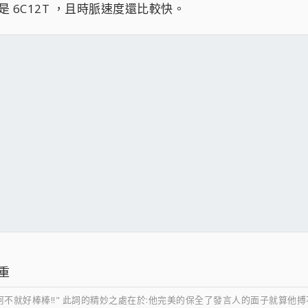
是 6C12T ，且時脈速度還比較快。
重
阿不就好棒棒!!" 此詞的精妙之處在於:他完美的保全了發言人的面子就算他