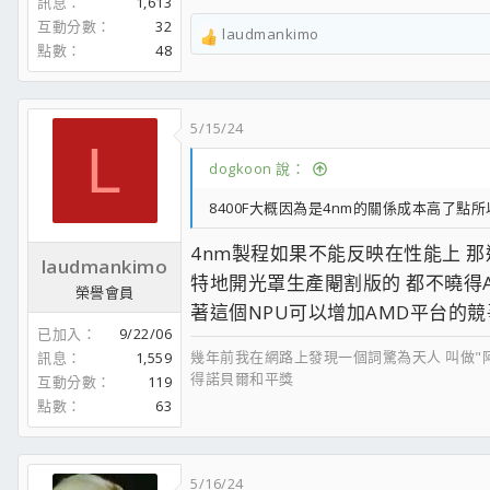
訊息
1,613
互動分數
32
laudmankimo
R
點數
48
e
a
c
5/15/24
t
L
i
dogkoon 說：
o
n
8400F大概因為是4nm的關係成本高了點所
s
：
4nm製程如果不能反映在性能上 那還不
laudmankimo
特地開光罩生產閹割版的 都不曉得
榮譽會員
著這個NPU可以增加AMD平台的競
已加入
9/22/06
幾年前我在網路上發現一個詞驚為天人 叫做"
訊息
1,559
得諾貝爾和平獎
互動分數
119
點數
63
5/16/24