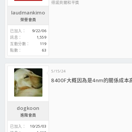
得諾貝爾和平獎
laudmankimo
榮譽會員
已加入
9/22/06
訊息
1,559
互動分數
119
點數
63
5/15/24
8400F大概因為是4nm的關係成本
dogkoon
進階會員
已加入
10/25/03