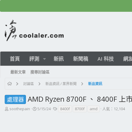
首頁
評測
新訊
新聞稿
AI 科技
網
最新文章
搜尋討論區
討論區
新品資訊 / 業界新聞
新品資訊
AMD Ryzen 8700F 、 8400F 
處理器
主
開
標
soothepain
5/15/24
8400f
8700f
amd
人氣：12,104
題
始
籤
發
日
起
期
人