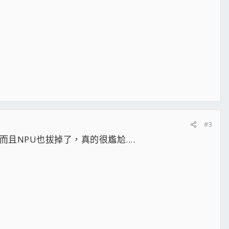
#3
且NPU也拔掉了，真的很尷尬....