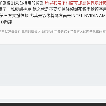
失了就會損失台積電的商譽
所以我是不相信有那麼多做壞掉
說了一堆廢話抱歉 總之就是不要切掉降頻鎖死頻率給顧客用
三方支援很爛 尤其是影像轉碼方面是INTEL NVIDIA
MD掏錢
阿不就好棒棒!!" 此詞的精妙之處在於:他完美的保全了發言人的面子就算他
件
結