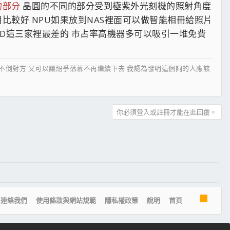
的部分
晶圓的不同的部分受到極紫外光刻機的照射角度
比較好 NPU如果放到NAS裡面可以做智能相冊給照片
 AMD這三家裡最差的 市占率高機器多可以吸引一堆免費
搏不倒對方 又可以讓紛爭落幕不再繼續下去 我認為發明這個詞的人應該
你必須登入或註冊才能在此回覆。
R
連絡我們
使用條款與網站規範
隱私權政策
說明
首頁
S
S