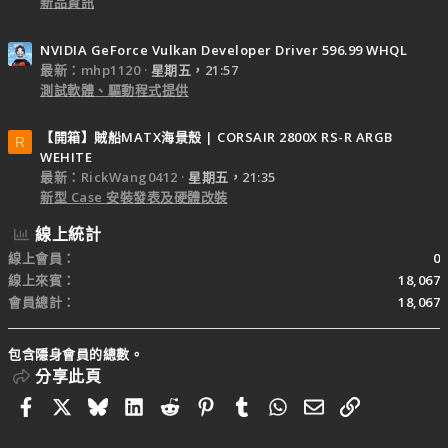
新品資訊
NVIDIA GeForce Vulkan Developer Driver 596.99 WHQL
最新：mhp1120
星期五，21:57
測試軟體、驅動程式提供
【開箱】賊船MATX海景殼 | CORSAIR 2800X RS-R ARGB
R
WEHITE
最新：RickWang0412
星期五，21:35
新型 Case 安裝發表及硬體改裝
線上統計
線上會員
0
線上來賓
18,067
會員總計
18,067
包含隱身會員的總數。
分享此頁
Facebook
X
Bluesky
LinkedIn
Reddit
Pinterest
Tumblr
WhatsApp
電子郵件
連結