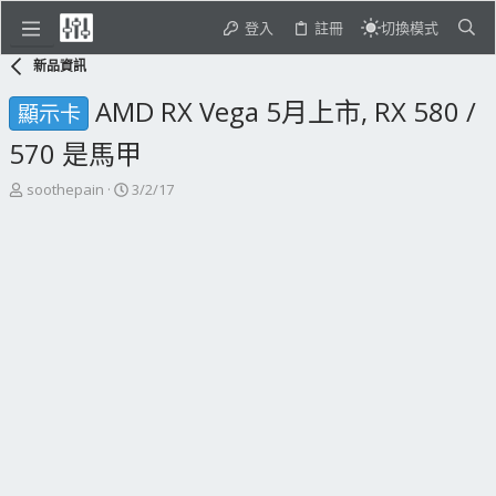
登入
註冊
切換模式
新品資訊
AMD RX Vega 5月上市, RX 580 /
顯示卡
570 是馬甲
主
開
soothepain
3/2/17
題
始
發
日
起
期
人