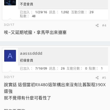
不是會員
已加入
1/29/16
訊息
1,092
互動分數
29
點數
48
3/2/17
#4
唉~又延期唬攏，拿馬甲出來搪塞
aasssdddd
A
初級會員
已加入
7/16/09
訊息
26
互動分數
0
點數
1
3/2/17
#5
說實話 這個當初RX480這架構出來沒有比舊製程390X
還強
就不覺得有什麼可看性了