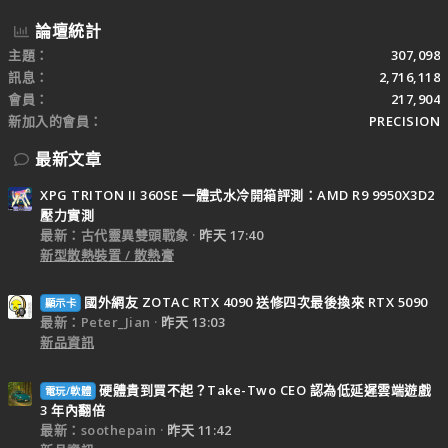
論壇統計
主題
307,098
訊息
2,716,118
會員
217,904
新加入的會員
PRECISION
最新文章
XPG TRITON II 360SE 一體式水冷開箱評測：AMD R9 9950X3D2
壓力實測
最新：古代靈異雙頭戰象
昨天 17:40
新型散熱裝置 / 散熱膏
國外網友 ZOTAC RTX 4090 送修四次最後換來 RTX 5090
顯示卡
最新：Peter_Jian
昨天 13:03
新品資訊
硬體貴到買不起？Take-Two CEO 認為低延遲雲端遊戲
電玩/軟體
3 年內翻倍
最新：soothepain
昨天 11:42