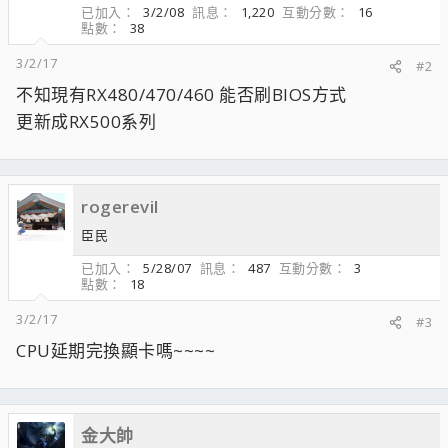
已加入
3/2/08
訊息
1,220
互動分數
16
點數
38
3/2/17
#2
不知現有RX480/470/460 能否刷BIOS方式
更新成RX500系列
rogerevil
臣民
已加入
5/28/07
訊息
487
互動分數
3
點數
18
3/2/17
#3
CPU延期完換顯卡嗎~~~~
金大帥