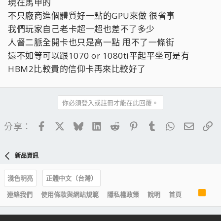
現在馬甲的
不只廠商進個體質好一點的GPU來做 很省事
我們玩家自己老卡超一超也差不了多少
人督二脈全開卡也只是高一點 甩不了一條街
還不如等可以跟1070 or 1080ti平起平坐可是有
HBM2比較貴的信仰卡再來比較好了
你必須登入或註冊才能在此回覆。
Facebook
X
Bluesky
LinkedIn
Reddit
Pinterest
Tumblr
WhatsApp
電子郵
連
分享：
新品資訊
淺色明亮
正體中文（台灣）
R
連絡我們
使用條款與網站規範
隱私權政策
說明
首頁
S
S