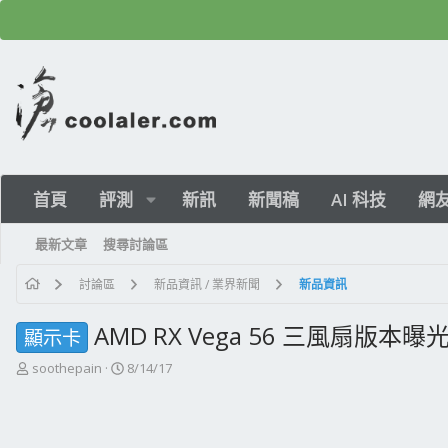
首頁
評測
新訊
新聞稿
AI 科技
網
最新文章
搜尋討論區
討論區
新品資訊 / 業界新聞
新品資訊
AMD RX Vega 56 三風扇版本曝
顯示卡
主
開
soothepain
8/14/17
題
始
發
日
起
期
人