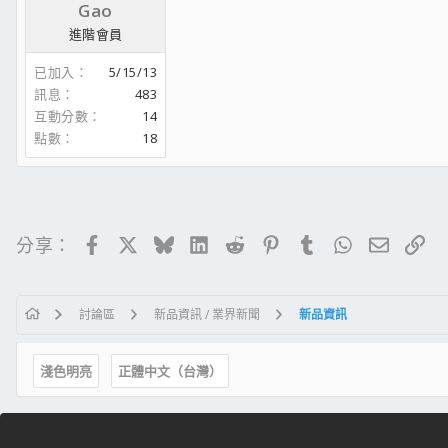
Gao
進階會員
已加入
5/15/13
訊息
483
互動分數
14
點數
18
Facebook
X
Bluesky
LinkedIn
Reddit
Pinterest
Tumblr
WhatsApp
電子郵
連
分享：
討論區
新品資訊 / 業界新聞
新品資訊
淺色明亮
正體中文（台灣）