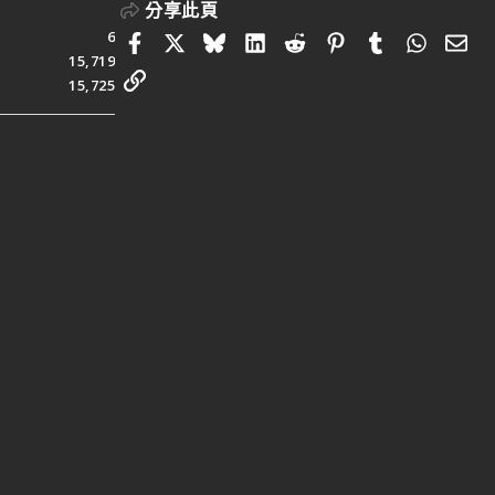
分享此頁
6
Facebook
X
Bluesky
LinkedIn
Reddit
Pinterest
Tumblr
Whats
電
15,719
連結
15,725