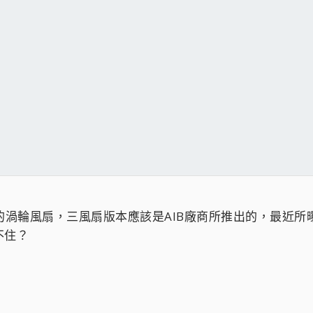
是先前所見的渦輪風扇，三風扇版本應該是AIB廠商所推出的，最
不住？