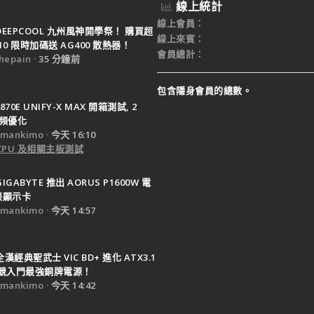
線上統計
線上會員
DEEPCOOL 九州風神開學祭！ 購買超
線上來賓
10 限時加碼送 AG400 散熱器！
會員總計
epain
35 分鐘前
包含隱身會員的總數。
X870E UNIFY-X MAX 開箱測試, 2
超頻優化
mankimo
今天 16:10
 CPU 及相關主板測試
GIGABYTE 推出 AORUS P1600W 電
張顯示卡
mankimo
今天 14:57
全漢經典聖武士 VIC BD+ 進化 ATX3.1
競入門最強銅牌電源！
mankimo
今天 14:42