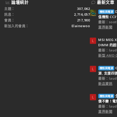
論壇統計
最新文章
主題
307,062
機殼與電源
訊息
2,716,057
值機殼 CC3
會員
217,900
最新：sooth
新加入的會員
Elainewoo
業界新聞
MSI MEG 
L
DIMM 的
最新：laud
新型 AMD
機殼與電源
L
源, 支援四
最新：laud
新品資訊
機殼與電源
L
價不變！電
最新：laud
業界新聞