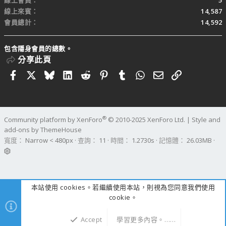
線上會員
5
線上來賓
14,587
會員總計
14,592
包含隱身會員的總數。
分享此頁
Facebook
X
Bluesky
LinkedIn
Reddit
Pinterest
Tumblr
WhatsApp
電子郵件
連結
®
Community platform by XenForo
© 2010-2025 XenForo Ltd.
|
Style and
add-ons by ThemeHouse
寬度
查詢
11
時間
1.2730s
記憶體
26.03MB
本站使用 cookies。若繼續使用本站，則視為您同意我們使用
cookie。
Accept
學習更多內容。……