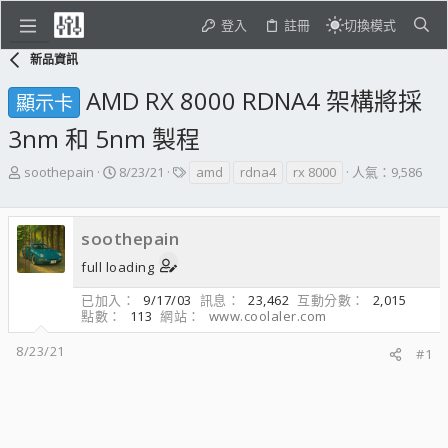
登入
註冊
切換模式
新品資訊
AMD RX 8000 RDNA4 架構將採
顯示卡
3nm 和 5nm 製程
主
開
標
soothepain
8/23/21
amd
rdna4
rx 8000
人氣：9,586
題
始
籤
發
日
起
期
soothepain
人
full loading
已加入
9/17/03
訊息
23,462
互動分數
2,015
點數
113
網站
www.coolaler.com
8/23/21
#1