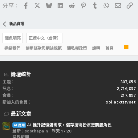
Facebook
X
Bluesky
LinkedIn
Reddit
Pinterest
Tumblr
WhatsApp
電子郵
連
分享：
新品資訊
淺色明亮
正體中文（台灣）
R
連絡我們
使用條款與網站規範
隱私權政策
說明
首頁
S
S
論壇統計
主題
307,056
訊息
2,716,037
會員
217,897
新加入的會員
xoilacxtstvnet
最新文章
AI 推升記憶體需求，儲存技術扮演更關鍵角色
AI 應用
最新：soothepain
昨天 17:20
業界新聞