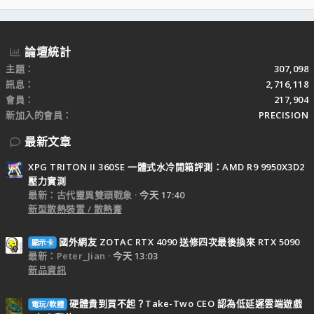
S
論壇統計
主題
307,098
訊息
2,716,118
會員
217,904
新加入的會員
PRECISION
最新文章
XPG TRITON II 360SE 一體式水冷開箱評測：AMD R9 9950X3D2
壓力實測
最新：古代靈異雙頭戰象
今天 17:40
新型散熱裝置 / 散熱膏
國外網友 ZOTAC RTX 4090 送修四次最後換來 RTX 5090
顯示卡
最新：Peter_Jian
今天 13:03
新品資訊
硬體貴到買不起？Take-Two CEO 認為低延遲雲端遊戲
電玩/軟體