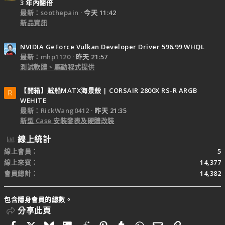
3 年內翻倍
最新：soothepain
今天 11:42
新品資訊
NVIDIA GeForce Vulkan Developer Driver 596.99 WHQL
最新：mhp1120
昨天 21:57
測試軟體、驅動程式提供
【開箱】賊船MATX海景殼 | CORSAIR 2800X RS-R ARGB
R
WEHITE
最新：RickWang0412
昨天 21:35
新型 Case 安裝發表及硬體改裝
線上統計
線上會員
5
線上來賓
14,377
會員總計
14,382
包含隱身會員的總數。
分享此頁
Facebook
X
Bluesky
LinkedIn
Reddit
Pinterest
Tumblr
WhatsApp
電子郵件
連結