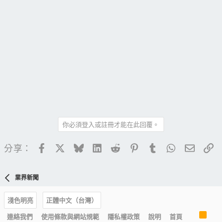
你必須登入或註冊才能在此回覆。
Facebook
X
Bluesky
LinkedIn
Reddit
Pinterest
Tumblr
WhatsApp
電子郵
連
分享：
業界新聞
淺色明亮
正體中文（台灣）
R
連絡我們
使用條款與網站規範
隱私權政策
說明
首頁
S