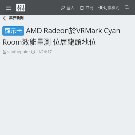
登入
註冊
切換模式
業界新聞
AMD Radeon於VRMark Cyan
顯示卡
Room效能量測 位居龍頭地位
主
開
soothepain
11/24/17
題
始
發
日
起
期
人