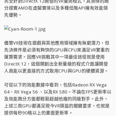
完全針對DirectX 12開發的VR量測程式，其測得的跑
分證實AMD在虛擬實境以及多種低階API擁有效能領
先優勢。
儘管VR技術在遊戲與其他應用領域擁有無窮潛力，但
先決條件是必須有夠快的GPU與CPU來滿足VR繁重的
運算需求。因應VR挑戰其中一項最佳途徑就是使用
DirectX 12，這個開創出全新量級的程式介面讓開發
人員能以更直接的方式取用CPU與GPU的硬體資源。
可從以下的效能數據中看到，包括Radeon RX Vega
64、RX Vega 56 、以及RX 580，不論在FPS更新率以
及效能跑分方面都輕鬆超越他廠的同級對手。此外，
上述三款GPU都滿足現今VR頭盔的關鍵要求，也就是
提供每秒90格以上的畫面更新率。