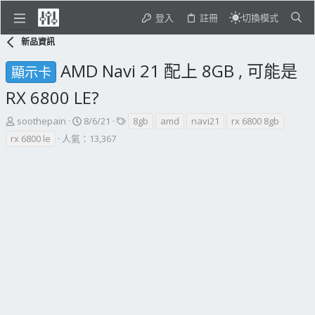
登入
註冊
切換模式
新品資訊
AMD Navi 21 配上 8GB , 可能是
顯示卡
RX 6800 LE?
主
開
標
soothepain
8/6/21
8gb
amd
navi21
rx 6800 8gb
題
始
籤
rx 6800 le
人氣：13,367
發
日
起
期
人