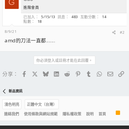
G
進階會員
已加入
5/15/13
訊息
483
互動分數
14
點數
18
8/9/21
#2
amd的刀法一直都.......
你必須登入或註冊才能在此回覆。
Facebook
X
Bluesky
LinkedIn
Reddit
Pinterest
Tumblr
WhatsApp
電子郵
連
分享：
新品資訊
淺色明亮
正體中文（台灣）
R
連絡我們
使用條款與網站規範
隱私權政策
說明
首頁
S
S