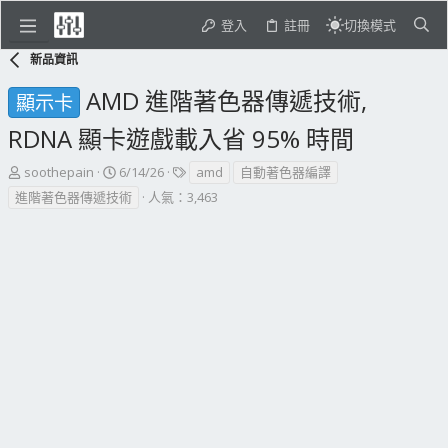
登入
註冊
切換模式
新品資訊
AMD 進階著色器傳遞技術,
顯示卡
RDNA 顯卡遊戲載入省 95% 時間
主
開
標
soothepain
6/14/26
amd
自動著色器編譯
題
始
籤
進階著色器傳遞技術
人氣：3,463
發
日
起
期
人