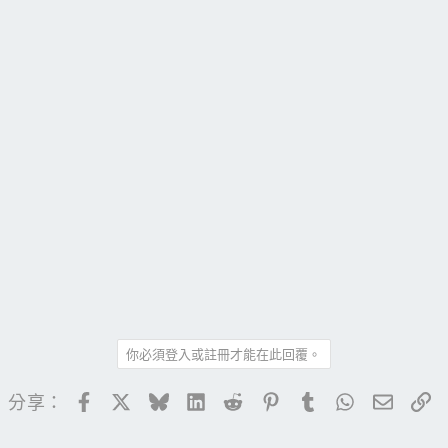
你必須登入或註冊才能在此回覆。
Facebook
X
Bluesky
LinkedIn
Reddit
Pinterest
Tumblr
WhatsApp
電子郵
連
分享：