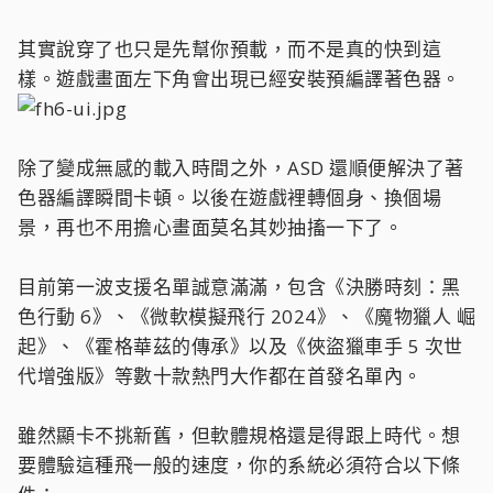
其實說穿了也只是先幫你預載，而不是真的快到這
樣。遊戲畫面左下角會出現已經安裝預編譯著色器。
除了變成無感的載入時間之外，ASD 還順便解決了著
色器編譯瞬間卡頓。以後在遊戲裡轉個身、換個場
景，再也不用擔心畫面莫名其妙抽搐一下了。
目前第一波支援名單誠意滿滿，包含《決勝時刻：黑
色行動 6》、《微軟模擬飛行 2024》、《魔物獵人 崛
起》、《霍格華茲的傳承》以及《俠盜獵車手 5 次世
代增強版》等數十款熱門大作都在首發名單內。
雖然顯卡不挑新舊，但軟體規格還是得跟上時代。想
要體驗這種飛一般的速度，你的系統必須符合以下條