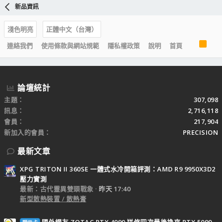
新品資訊
淺色明亮
正體中文（台灣）
R
連絡我們
使用條款與網站規範
隱私權政策
說明
首頁
S
S
論壇統計
主題
307,098
訊息
2,716,118
會員
217,904
新加入的會員
PRECISION
最新文章
XPG TRITON II 360SE 一體式水冷開箱評測：AMD R9 9950X3D2
壓力實測
最新：古代靈異雙頭戰象
昨天 17:40
新型散熱裝置 / 散熱膏