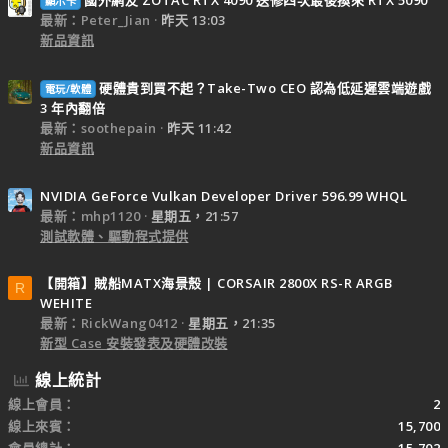
國外網友 ZOTAC RTX 4090 送修四次最後換來 RTX 5090
顯示卡
最新：Peter_Jian
昨天 13:03
新品資訊
硬體貴到買不起？Take-Two CEO 認為低延遲雲端遊戲
電玩/軟體
3 年內翻倍
最新：soothepain
昨天 11:42
新品資訊
NVIDIA GeForce Vulkan Developer Driver 596.99 WHQL
最新：mhp1120
星期五，21:57
測試軟體、驅動程式提供
【開箱】賊船MATX海景殼 | CORSAIR 2800X RS-R ARGB
R
WEHITE
最新：RickWang0412
星期五，21:35
新型 Case 安裝發表及硬體改裝
線上統計
線上會員
2
線上來賓
15,700