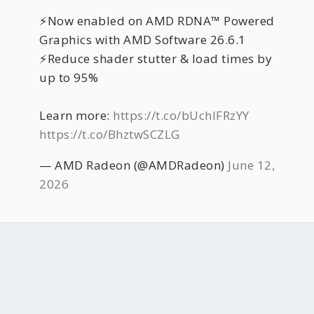
⚡️Now enabled on AMD RDNA™ Powered
Graphics with AMD Software 26.6.1
⚡️Reduce shader stutter & load times by
up to 95%
Learn more:
https://t.co/bUchIFRzYY
https://t.co/BhztwSCZLG
— AMD Radeon (@AMDRadeon)
June 12,
2026