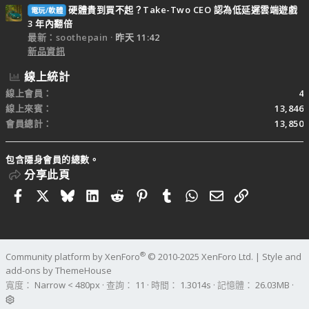
硬體貴到買不起？Take-Two CEO 認為低延遲雲端遊戲
電玩/軟體
3 年內翻倍
最新：soothepain
昨天 11:42
新品資訊
線上統計
線上會員
4
線上來賓
13,846
會員總計
13,850
包含隱身會員的總數。
分享此頁
Facebook
X
Bluesky
LinkedIn
Reddit
Pinterest
Tumblr
WhatsApp
電子郵件
連結
®
Community platform by XenForo
© 2010-2025 XenForo Ltd.
|
Style and
add-ons by ThemeHouse
寬度
查詢
11
時間
1.3014s
記憶體
26.03MB