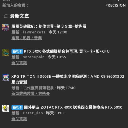
新加入的會員
PRECISION
最新文章
霹靂英雄戰紀：刜伐世界─第３９章─搶先看
最新：lawrence11
今天 12:00
電玩 / 影視 / 音樂
RTX 5090 各式綑綁組合包再現, 買卡+卡+板+CPU
顯示卡
最新：soothepain
今天 10:55
新品資訊
XPG TRITON II 360SE 一體式水冷開箱評測：AMD R9 9950X3D2
壓力實測
最新：古代靈異雙頭戰象
昨天 17:40
新型散熱裝置 / 散熱膏
國外網友 ZOTAC RTX 4090 送修四次最後換來 RTX 5090
顯示卡
最新：Peter_Jian
昨天 13:03
新品資訊