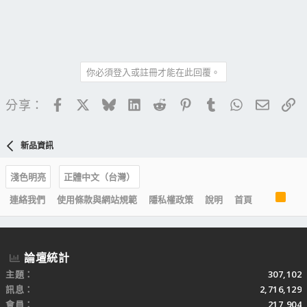
你必須登入或註冊才能在此回覆。
Facebook
X
Bluesky
LinkedIn
Reddit
Pinterest
Tumblr
WhatsApp
電子郵
連
分享：
新品資訊
淺色明亮
正體中文（台灣）
R
連絡我們
使用條款與網站規範
隱私權政策
說明
首頁
S
S
論壇統計
主題
307,102
訊息
2,716,129
會員
217,904