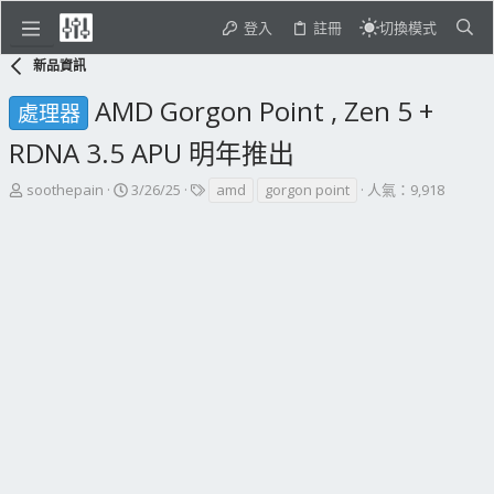
登入
註冊
切換模式
新品資訊
AMD Gorgon Point , Zen 5 +
處理器
RDNA 3.5 APU 明年推出
主
開
標
soothepain
3/26/25
amd
gorgon point
人氣：9,918
題
始
籤
發
日
起
期
人