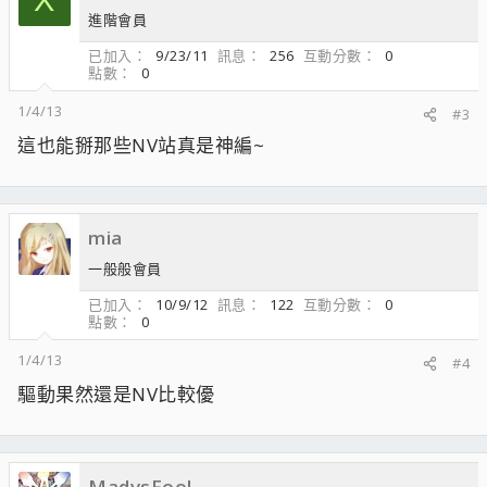
進階會員
已加入
9/23/11
訊息
256
互動分數
0
點數
0
1/4/13
#3
這也能掰那些NV站真是神編~
mia
一般般會員
已加入
10/9/12
訊息
122
互動分數
0
點數
0
1/4/13
#4
驅動果然還是NV比較優
MadvsFool