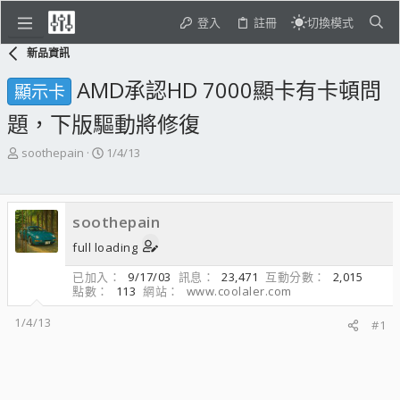
登入
註冊
切換模式
新品資訊
AMD承認HD 7000顯卡有卡頓問
顯示卡
題，下版驅動將修復
主
開
soothepain
1/4/13
題
始
發
日
起
期
soothepain
人
full loading
已加入
9/17/03
訊息
23,471
互動分數
2,015
點數
113
網站
www.coolaler.com
1/4/13
#1