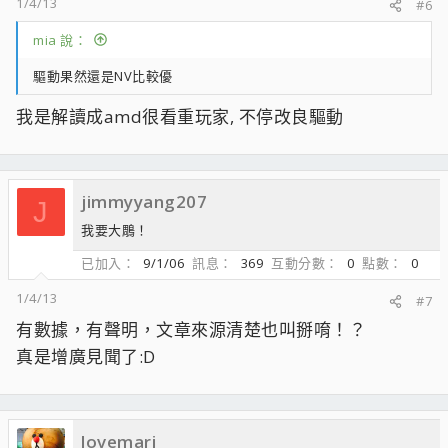
1/4/13
#6
mia 說：
驅動果然還是NV比較優
我是解讀成amd很看重玩家, 不停改良驅動
jimmyyang207
J
我要大鵰！
已加入
9/1/06
訊息
369
互動分數
0
點數
0
1/4/13
#7
有數據，有聲明，文章來源清楚也叫掰唷！？
真是增廣見聞了:D
lovemari