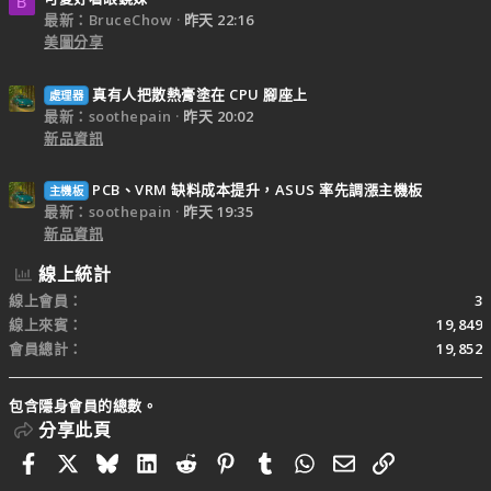
B
最新：BruceChow
昨天 22:16
美圖分享
真有人把散熱膏塗在 CPU 腳座上
處理器
最新：soothepain
昨天 20:02
新品資訊
PCB、VRM 缺料成本提升，ASUS 率先調漲主機板
主機板
最新：soothepain
昨天 19:35
新品資訊
線上統計
線上會員
3
線上來賓
19,849
會員總計
19,852
包含隱身會員的總數。
分享此頁
Facebook
X
Bluesky
LinkedIn
Reddit
Pinterest
Tumblr
WhatsApp
電子郵件
連結