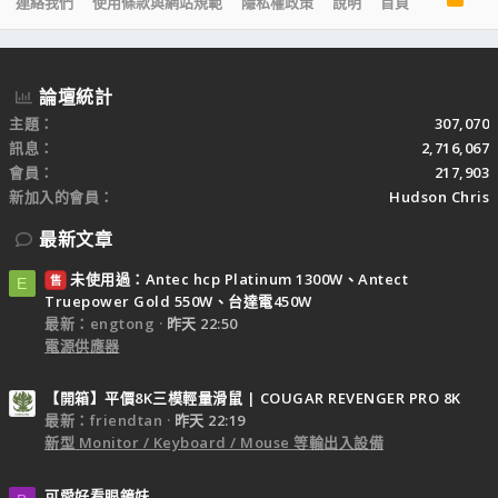
連絡我們
使用條款與網站規範
隱私權政策
說明
首頁
S
S
論壇統計
主題
307,070
訊息
2,716,067
會員
217,903
新加入的會員
Hudson Chris
最新文章
未使用過：Antec hcp Platinum 1300W、Antect
售
E
Truepower Gold 550W、台達電450W
最新：engtong
昨天 22:50
電源供應器
【開箱】平價8K三模輕量滑鼠 | COUGAR REVENGER PRO 8K
最新：friendtan
昨天 22:19
新型 Monitor / Keyboard / Mouse 等輸出入設備
可愛好看眼鏡妹