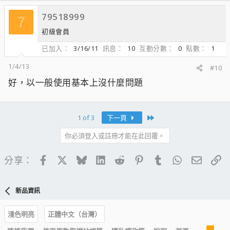
79518999
7
初級會員
已加入
3/16/11
訊息
10
互動分數
0
點數
1
1/4/13
#10
好，以一般使用基本上沒什麼問題
Last
1 of 3
下一頁
你必須登入或註冊才能在此回覆。
Facebook
X
Bluesky
LinkedIn
Reddit
Pinterest
Tumblr
WhatsApp
電子郵
連
分享：
新品資訊
淺色明亮
正體中文（台灣）
R