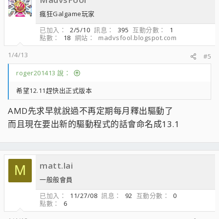
瘋狂Galgame玩家
已加入
2/5/10
訊息
395
互動分數
1
點數
18
網站
madvsfool.blogspot.com
1/4/13
#5
roger201413 說：
希望12.11趕快出正式版本
AMD先求早就說過不再定期每月釋出驅動了
而且現在要出新的驅動程式的話會命名成13.1
matt.lai
M
一般般會員
已加入
11/27/08
訊息
92
互動分數
0
點數
6