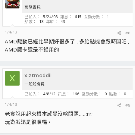
高級會員
已加入
5/24/08
訊息
615
互動分數
1
點數
18
年齡
43
1/4/13
#8
AMD驅動已經比早期好很多了 , 多給點機會跟時間吧 ,
AMD顯卡還是不錯用的
xiztmoddii
X
一般般會員
已加入
4/8/12
訊息
166
互動分數
0
點數
0
1/4/13
#9
老實說用起來根本感覺沒啥問題.....;rr;
玩遊戲還是很順暢。