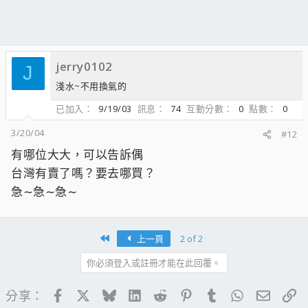
jerry0102
J
淺水~不用換氣的
已加入
9/19/03
訊息
74
互動分數
0
點數
0
3/20/04
#12
有哪位大大，可以告訴偶
台灣有賣了嗎？要去哪買？
急∼急∼急∼
First
上一頁
2 of 2
你必須登入或註冊才能在此回覆。
Facebook
X
Bluesky
LinkedIn
Reddit
Pinterest
Tumblr
WhatsApp
電子郵
連
分享：