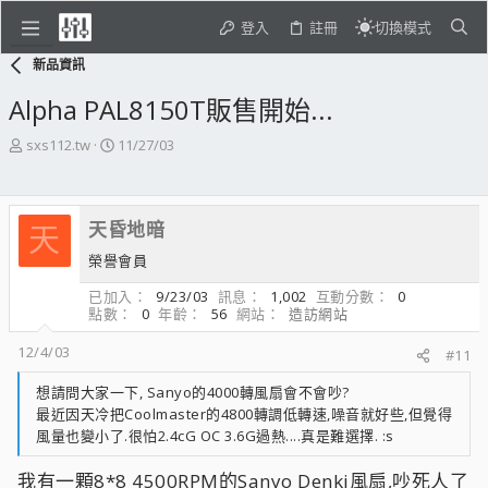
登入
註冊
切換模式
新品資訊
Alpha PAL8150T販售開始...
主
開
sxs112.tw
11/27/03
題
始
發
日
起
期
天昏地暗
人
天
榮譽會員
已加入
9/23/03
訊息
1,002
互動分數
0
點數
0
年齡
56
網站
造訪網站
12/4/03
#11
想請問大家一下, Sanyo的4000轉風扇會不會吵?
最近因天冷把Coolmaster的4800轉調低轉速,噪音就好些,但覺得
風量也變小了.很怕2.4cG OC 3.6G過熱....真是難選擇. :s
我有一顆8*8 4500RPM的Sanyo Denki風扇,吵死人了