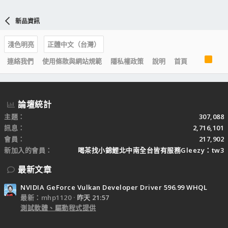
新品資訊
淺色明亮
正體中文（台灣）
R
連絡我們
使用條款與網站規範
隱私權政策
說明
首頁
S
S
論壇統計
主題
307,088
訊息
2,716,101
會員
217,902
新加入的會員
喝茶找小錦鯉北中南全台皆有服務Gleezy：tw3
最新文章
NVIDIA GeForce Vulkan Developer Driver 596.99 WHQL
最新：mhp1120
昨天 21:57
測試軟體、驅動程式提供