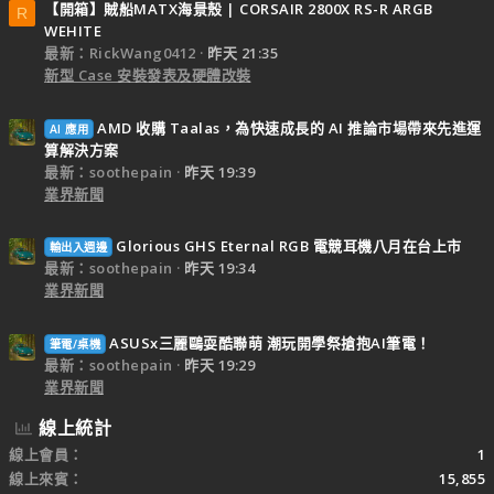
【開箱】賊船MATX海景殼 | CORSAIR 2800X RS-R ARGB
R
WEHITE
最新：RickWang0412
昨天 21:35
新型 Case 安裝發表及硬體改裝
AMD 收購 Taalas，為快速成長的 AI 推論市場帶來先進運
AI 應用
算解決方案
最新：soothepain
昨天 19:39
業界新聞
Glorious GHS Eternal RGB 電競耳機八月在台上市
輸出入週邊
最新：soothepain
昨天 19:34
業界新聞
ASUSx三麗鷗耍酷聯萌 潮玩開學祭搶抱AI筆電！
筆電/桌機
最新：soothepain
昨天 19:29
業界新聞
線上統計
線上會員
1
線上來賓
15,855