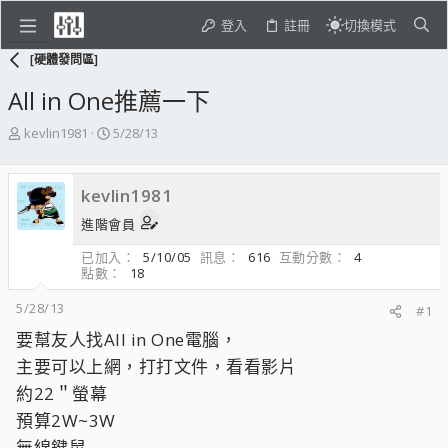
登入
註冊
切換模式
[硬體發問區]
All in One推薦一下
主
開
kevlin1981
5/28/13
題
始
發
日
起
期
kevlin1981
人
進階會員
已加入
5/10/05
訊息
616
互動分數
4
點數
18
5/28/13
#1
要幫友人找All in One電腦，
主要可以上網，打打文件，看看影片
約22＂螢幕
預算2W~3W
無線鍵鼠