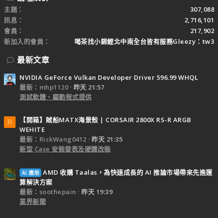
主題
307,088
訊息
2,716,101
會員
217,902
新加入的會員
喝茶找小錦鯉北中南全台皆有服務Gleezy：tw3
最新文章
NVIDIA GeForce Vulkan Developer Driver 596.99 WHQL
最新：mhp1120
昨天 21:57
測試軟體、驅動程式提供
【開箱】賊船MATX海景殼 | CORSAIR 2800X RS-R ARGB
R
WEHITE
最新：RickWang0412
昨天 21:35
新型 Case 安裝發表及硬體改裝
AMD 收購 Taalas，為快速成長的 AI 推論市場帶來先進運
AI 應用
算解決方案
最新：soothepain
昨天 19:39
業界新聞