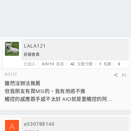
LALA121
初級會員
已加入
3/3/13
訊息
42
互動分數
1
點數
0
6/2/13
#2
雖然沒辦法推薦
但我朋友有買MSI的，我有用過不推
觸控的感應跟手感不太好 AIO就是要觸控的阿....
a530788140
A