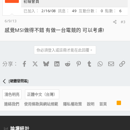
初級會員
已加入
2/16/08
訊息
49
互動分數
0
點數
6
6/9/13
#3
感覺MSI做得不錯 有做一台電競的 可以考慮!
你必須登入或註冊才能在此回覆。
Facebook
X
Bluesky
LinkedIn
Reddit
Pinterest
Tumblr
WhatsApp
電子郵
連
分享：
[硬體發問區]
淺色明亮
正體中文（台灣）
R
連絡我們
使用條款與網站規範
隱私權政策
說明
首頁
S
S
論壇統計