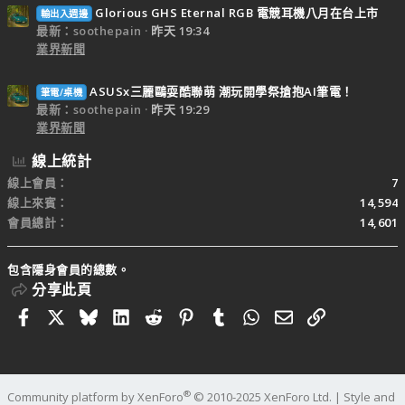
Glorious GHS Eternal RGB 電競耳機八月在台上市
輸出入週邊
最新：soothepain
昨天 19:34
業界新聞
ASUSx三麗鷗耍酷聯萌 潮玩開學祭搶抱AI筆電！
筆電/桌機
最新：soothepain
昨天 19:29
業界新聞
線上統計
線上會員
7
線上來賓
14,594
會員總計
14,601
包含隱身會員的總數。
分享此頁
Facebook
X
Bluesky
LinkedIn
Reddit
Pinterest
Tumblr
WhatsApp
電子郵件
連結
®
Community platform by XenForo
© 2010-2025 XenForo Ltd.
|
Style and