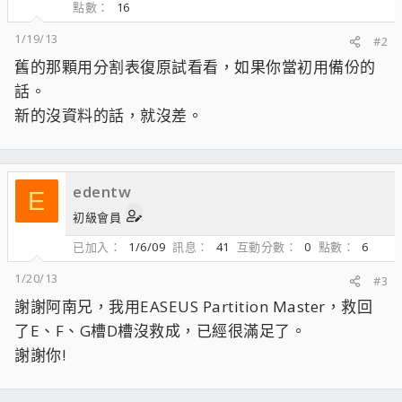
點數
16
1/19/13
#2
舊的那顆用分割表復原試看看，如果你當初用備份的
話。
新的沒資料的話，就沒差。
edentw
E
初級會員
已加入
1/6/09
訊息
41
互動分數
0
點數
6
1/20/13
#3
謝謝阿南兄，我用EASEUS Partition Master，救回
了E、F、G槽D槽沒救成，已經很滿足了。
謝謝你!