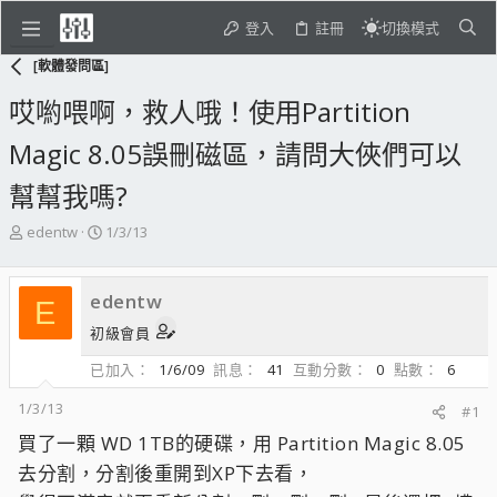
登入
註冊
切換模式
[軟體發問區]
哎喲喂啊，救人哦！使用Partition
Magic 8.05誤刪磁區，請問大俠們可以
幫幫我嗎?
主
開
edentw
1/3/13
題
始
發
日
起
期
edentw
E
人
初級會員
已加入
1/6/09
訊息
41
互動分數
0
點數
6
1/3/13
#1
買了一顆 WD 1TB的硬碟，用 Partition Magic 8.05
去分割，分割後重開到XP下去看，