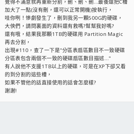
覺得不滿意就再重新分割，刪、刪、刪…最後還把C槽
加大了一點(沒有刪，還可以正常開機)按執行，
哇你咧！慘劇發生了，刪到我另一顆500G的硬碟，
大俠們，請問裏面的資料還有救嗎?幫幫我好嗎?
還有哦，結果我那顆1TB的硬碟用 Partition Magic
再去分割，
出現#110，查了一下是"分區表扇區數目不一致硬碟
分區表包含兩個不一致的硬碟扇區數目描述…"
有人說他不支援1TB以上的硬碟，可是在XP下卻又看
的到分割的這些槽，
如果不管他的話直接使用的話會怎麼樣?
謝謝!