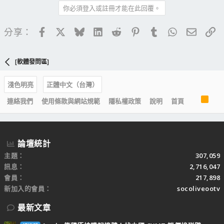
你必須登入或註冊才能在此回覆。
Facebook
X
Bluesky
LinkedIn
Reddit
Pinterest
Tumblr
WhatsApp
電子郵
連
分享：
[軟體發問區]
淺色明亮
正體中文（台灣）
R
連絡我們
使用條款與網站規範
隱私權政策
說明
首頁
S
S
論壇統計
主題
307,059
訊息
2,716,047
會員
217,898
新加入的會員
socoliveootv
最新文章