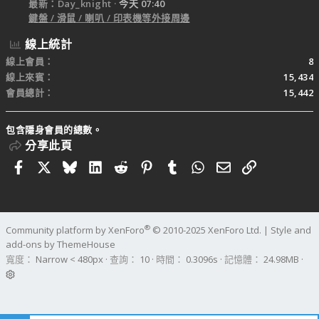
最新：Day_knight
今天 07:40
鍵盤 / 滑鼠 / 喇叭 / 印表機等外接周邊
線上統計
線上會員
8
線上來賓
15,434
會員總計
15,442
包含隱身會員的總數。
分享此頁
Facebook
X
Bluesky
LinkedIn
Reddit
Pinterest
Tumblr
WhatsApp
電子郵件
連結
®
Community platform by XenForo
© 2010-2025 XenForo Ltd.
|
Style and
add-ons by ThemeHouse
寬度
查詢
10
時間
0.3096s
記憶體
24.98MB